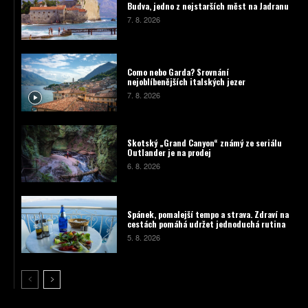
Budva, jedno z nejstarších měst na Jadranu
7. 8. 2026
Como nebo Garda? Srovnání
nejoblíbenějších italských jezer
7. 8. 2026
Skotský „Grand Canyon“ známý ze seriálu
Outlander je na prodej
6. 8. 2026
Spánek, pomalejší tempo a strava. Zdraví na
cestách pomáhá udržet jednoduchá rutina
5. 8. 2026