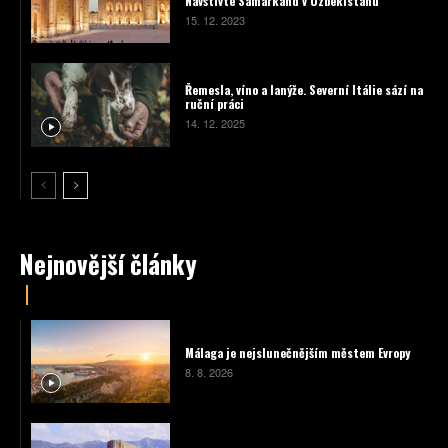
Navštivte Samarkand v Uzbekistánu
15. 12. 2023
Řemesla, víno a lanýže. Severní Itálie sází na
ruční práci
14. 12. 2025
Nejnovější články
Málaga je nejslunečnějším městem Evropy
8. 8. 2026