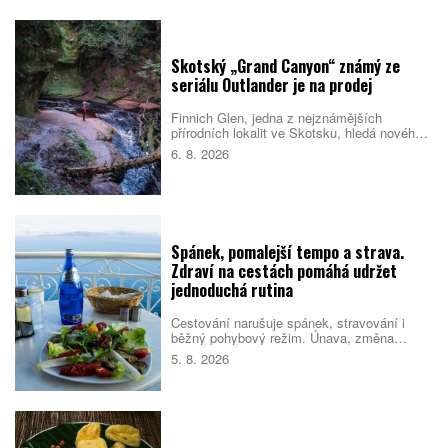
si vyberete vy?
Skotský „Grand Canyon“ známý ze
seriálu Outlander je na prodej
Finnich Glen, jedna z nejznámějších
přírodních lokalit ve Skotsku, hledá nového
majitele. Soutěsku proslavil seriál Outlander,
6. 8. 2026
ale objevila se i v dalších filmech a
televizních pořadech. Prodej zahrnuje také
schválené plány na nové návštěvnické
centrum.
Spánek, pomalejší tempo a strava.
Zdraví na cestách pomáhá udržet
jednoduchá rutina
Cestování narušuje spánek, stravování i
běžný pohybový režim. Únava, změna
prostředí a nabitý program pak mohou zvýšit
5. 8. 2026
riziko, že se člověk nebude cítit dobře.
Pomáhá proto držet se několika
jednoduchých návyků, které podpoří tělo i
psychiku.