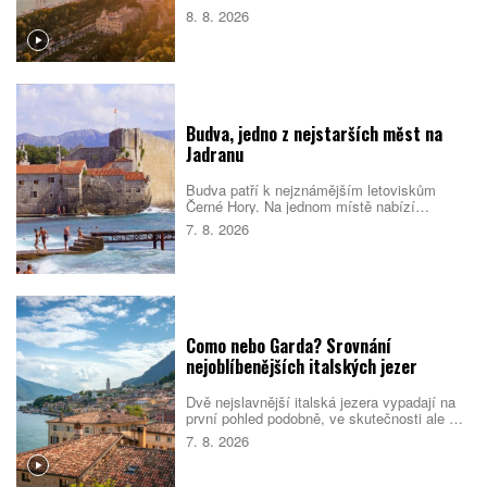
rok tak nasbírá více než 3000 slunečných
8. 8. 2026
hodin a podle srovnání cestovatelského
portálu Holidu vede žebříček
nejslunečnějších evropských měst.
Budva, jedno z nejstarších měst na
Jadranu
Budva patří k nejznámějším letoviskům
Černé Hory. Na jednom místě nabízí
opevněné staré město, dlouhé městské
7. 8. 2026
pláže, menší zátoky i snadné výlety podél
pobřeží. Nejlepší je dorazit mimo vrchol léta,
během kterého se ulice i pláže rychle plní.
Como nebo Garda? Srovnání
nejoblíbenějších italských jezer
Dvě nejslavnější italská jezera vypadají na
první pohled podobně, ve skutečnosti ale cílí
na jiné cestovatele. Como staví na eleganci,
7. 8. 2026
vilách a klidnější atmosféře. Garda je větší,
živější a lépe sedí rodinám i lidem, kteří
chtějí trávit dovolenou aktivně. Které z nich