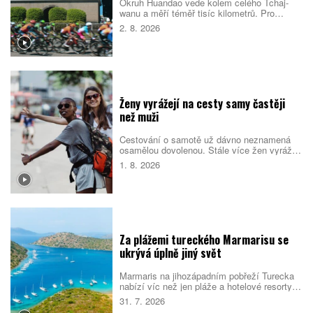
Okruh Huandao vede kolem celého Tchaj-
wanu a měří téměř tisíc kilometrů. Pro
místní představuje oblíbený přechodový
2. 8. 2026
rituál, turistům zase ukazuje odlehlé pobřeží,
původní kulturu i překvapivou pohostinnost.
Náročná cesta přitom není jen sportovním
výkonem. Nabízí pestrý obraz ostrova, který
se za řídítky mění téměř každou hodinou.
Ženy vyrážejí na cesty samy častěji
než muži
Cestování o samotě už dávno neznamená
osamělou dovolenou. Stále více žen vyráží
do světa bez partnera či rodiny, zároveň ale
1. 8. 2026
vyhledává malé skupiny stejně naladěných
cestovatelek. Spojují je nové zážitky, pocit
bezpečí i chuť poznat samy sebe.
Za plážemi tureckého Marmarisu se
ukrývá úplně jiný svět
Marmaris na jihozápadním pobřeží Turecka
nabízí víc než jen pláže a hotelové resorty.
Město obklopují borové lesy, zátoky s
31. 7. 2026
průzračnou vodou i pozůstatky dávných