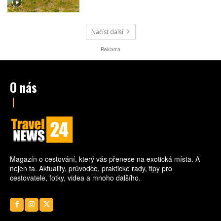
civilizací. Večer se jeho poklidnější tvář
mění v jedno z nejživějších letovisek
turecké riviéry.
Načíst další
Reklama
O nás
Magazín o cestování, který vás přenese na exotická místa. A
nejen ta. Aktuality, průvodce, praktické rady, tipy pro
cestovatele, fotky, videa a mnoho dalšího.