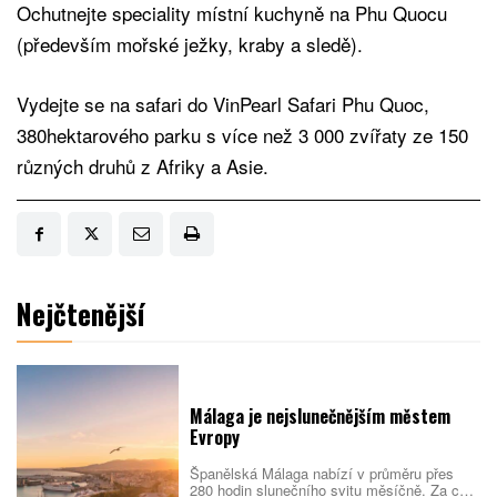
Ochutnejte speciality místní kuchyně na Phu Quocu
(především mořské ježky, kraby a sledě).
Vydejte se na safari do VinPearl Safari Phu Quoc,
380hektarového parku s více než 3 000 zvířaty ze 150
různých druhů z Afriky a Asie.
Nejčtenější
Málaga je nejslunečnějším městem
Evropy
Španělská Málaga nabízí v průměru přes
280 hodin slunečního svitu měsíčně. Za celý