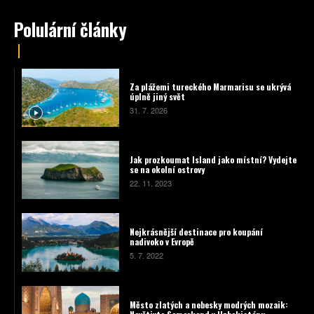
Polulární články
Za plážemi tureckého Marmarisu se ukrývá
úplně jiný svět
31. 7. 2026
Jak prozkoumat Island jako místní? Vydejte
se na okolní ostrovy
22. 11. 2023
Nejkrásnější destinace pro koupání
nadivoko v Evropě
5. 7. 2022
Město zlatých a nebesky modrých mozaik: