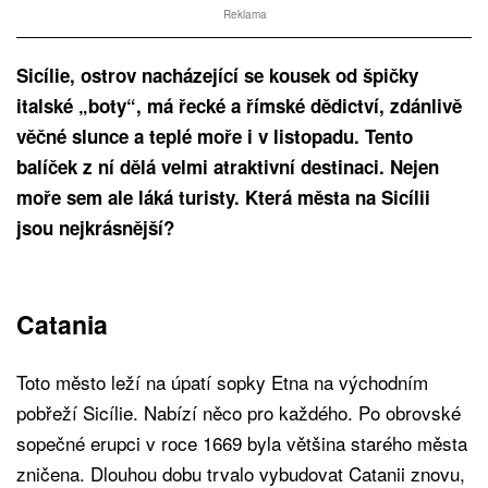
Reklama
Sicílie, ostrov nacházející se kousek od špičky
italské „boty“, má řecké a římské dědictví, zdánlivě
věčné slunce a teplé moře i v listopadu. Tento
balíček z ní dělá velmi atraktivní destinaci. Nejen
moře sem ale láká turisty. Která města na Sicílii
jsou nejkrásnější?
Catania
Toto město leží na úpatí sopky Etna na východním
pobřeží Sicílie. Nabízí něco pro každého. Po obrovské
sopečné erupci v roce 1669 byla většina starého města
zničena. Dlouhou dobu trvalo vybudovat Catanii znovu,