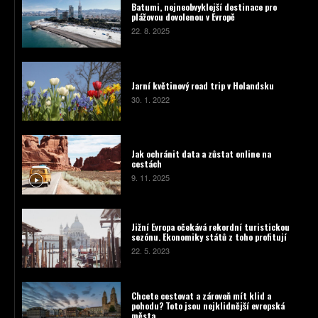
Batumi, nejneobvyklejší destinace pro
plážovou dovolenou v Evropě
22. 8. 2025
Jarní květinový road trip v Holandsku
30. 1. 2022
Jak ochránit data a zůstat online na
cestách
9. 11. 2025
Jižní Evropa očekává rekordní turistickou
sezónu. Ekonomiky států z toho profitují
22. 5. 2023
Chcete cestovat a zároveň mít klid a
pohodu? Toto jsou nejklidnější evropská
města