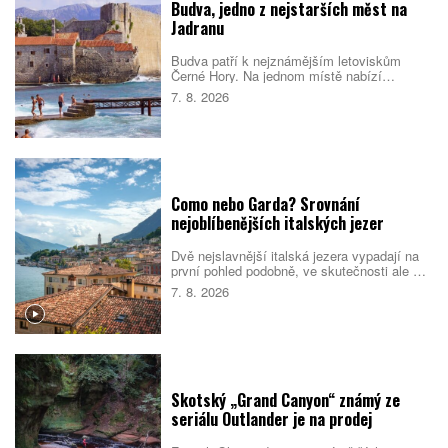
Budva, jedno z nejstarších měst na
Jadranu
Budva patří k nejznámějším letoviskům
Černé Hory. Na jednom místě nabízí
opevněné staré město, dlouhé městské
7. 8. 2026
pláže, menší zátoky i snadné výlety podél
pobřeží. Nejlepší je dorazit mimo vrchol léta,
během kterého se ulice i pláže rychle plní.
Como nebo Garda? Srovnání
nejoblíbenějších italských jezer
Dvě nejslavnější italská jezera vypadají na
první pohled podobně, ve skutečnosti ale cílí
na jiné cestovatele. Como staví na eleganci,
7. 8. 2026
vilách a klidnější atmosféře. Garda je větší,
živější a lépe sedí rodinám i lidem, kteří
chtějí trávit dovolenou aktivně. Které z nich
si vyberete vy?
Skotský „Grand Canyon“ známý ze
seriálu Outlander je na prodej