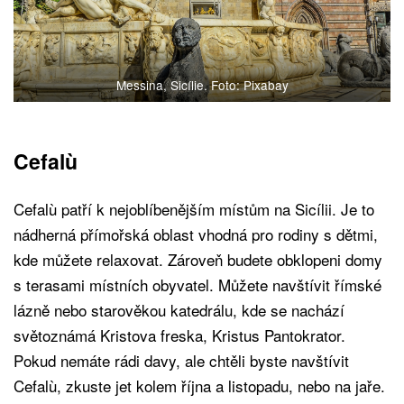
Messina, Sicílie. Foto: Pixabay
Cefalù
Cefalù patří k nejoblíbenějším místům na Sicílii. Je to
nádherná přímořská oblast vhodná pro rodiny s dětmi,
kde můžete relaxovat. Zároveň budete obklopeni domy
s terasami místních obyvatel. Můžete navštívit římské
lázně nebo starověkou katedrálu, kde se nachází
světoznámá Kristova freska, Kristus Pantokrator.
Pokud nemáte rádi davy, ale chtěli byste navštívit
Cefalù, zkuste jet kolem října a listopadu, nebo na jaře.