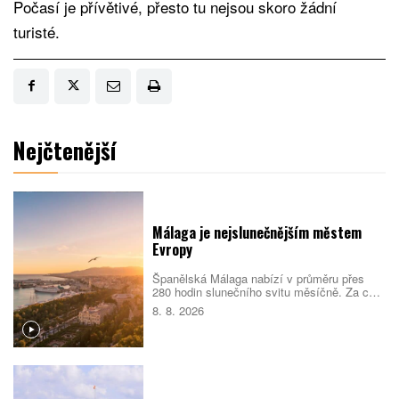
Počasí je přívětivé, přesto tu nejsou skoro žádní
turisté.
Nejčtenější
Málaga je nejslunečnějším městem
Evropy
Španělská Málaga nabízí v průměru přes
280 hodin slunečního svitu měsíčně. Za celý
rok tak nasbírá více než 3000 slunečných
8. 8. 2026
hodin a podle srovnání cestovatelského
portálu Holidu vede žebříček
nejslunečnějších evropských měst.