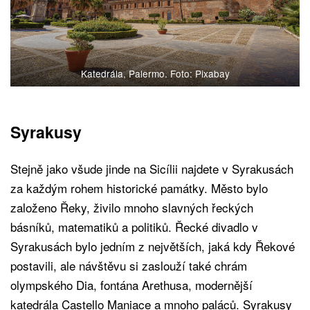
Katedrála, Palermo. Foto: Pixabay
Syrakusy
Stejně jako všude jinde na Sicílii najdete v Syrakusách
za každým rohem historické památky. Město bylo
založeno Řeky, živilo mnoho slavných řeckých
básníků, matematiků a politiků. Řecké divadlo v
Syrakusách bylo jedním z největších, jaká kdy Řekové
postavili, ale návštěvu si zaslouží také chrám
olympského Dia, fontána Arethusa, modernější
katedrála Castello Maniace a mnoho paláců. Syrakusy