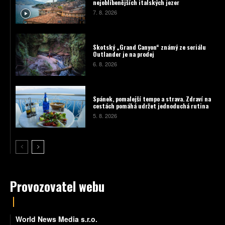
nejoblíbenějších italských jezer
7. 8. 2026
Skotský „Grand Canyon“ známý ze seriálu
Outlander je na prodej
6. 8. 2026
Spánek, pomalejší tempo a strava. Zdraví na
cestách pomáhá udržet jednoduchá rutina
5. 8. 2026
Provozovatel webu
World News Media s.r.o.