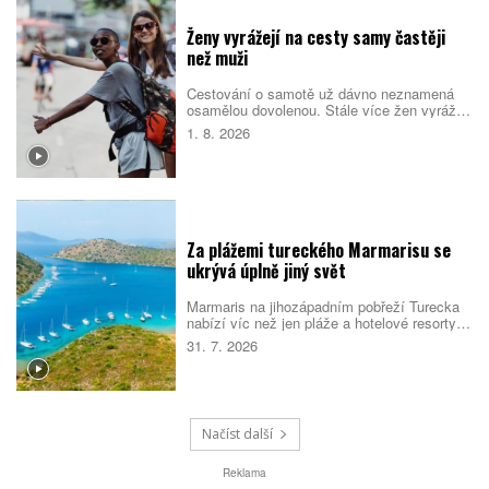
Ženy vyrážejí na cesty samy častěji
než muži
Cestování o samotě už dávno neznamená
osamělou dovolenou. Stále více žen vyráží
do světa bez partnera či rodiny, zároveň ale
1. 8. 2026
vyhledává malé skupiny stejně naladěných
cestovatelek. Spojují je nové zážitky, pocit
bezpečí i chuť poznat samy sebe.
Za plážemi tureckého Marmarisu se
ukrývá úplně jiný svět
Marmaris na jihozápadním pobřeží Turecka
nabízí víc než jen pláže a hotelové resorty.
Město obklopují borové lesy, zátoky s
31. 7. 2026
průzračnou vodou i pozůstatky dávných
civilizací. Večer se jeho poklidnější tvář
mění v jedno z nejživějších letovisek
turecké riviéry.
Načíst další
Reklama