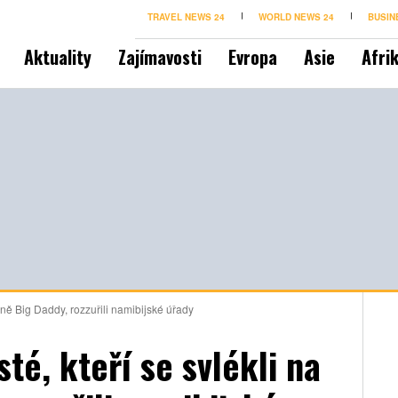
TRAVEL NEWS 24
WORLD NEWS 24
BUSIN
Aktuality
Zajímavosti
Evropa
Asie
Afri
duně Big Daddy, rozzuřili namibijské úřady
té, kteří se svlékli na