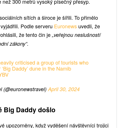
ce než 300 metrů vysoký písečný přesyp.
ciálních sítích a široce je šířili. To přimělo
 vyjádřili. Podle serveru
Euronews
uvedli, že
hlásili, že tento čin je
„veřejnou neslušností
odní zákony“.
avily criticised a group of tourists who
 ‘Big Daddy’ dune in the Namib
JYBV
l (@euronewstravel)
April 30, 2024
ě Big Daddy došlo
vé upozorněny, když vyděšení návštěvníci trojici