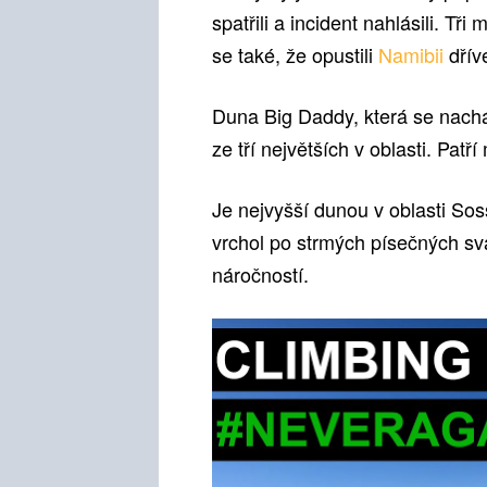
spatřili a incident nahlásili. Tř
se také, že opustili
Namibii
dříve
Duna Big Daddy, která se nachá
ze tří největších v oblasti. Patř
Je nejvyšší dunou v oblasti Soss
vrchol po strmých písečných sv
náročností.