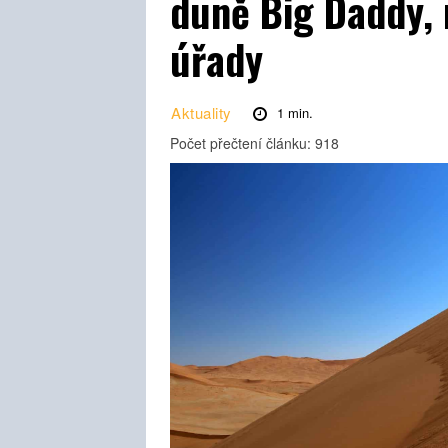
duně Big Daddy, 
úřady
Aktuality
1
min.
Počet přečtení článku:
918