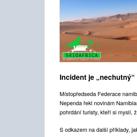
Incident je „nechutný“
Místopředseda Federace namibi
Nependa řekl novinám Namibian 
pohrdání turisty, kteří si myslí, 
S odkazem na další příklady, j