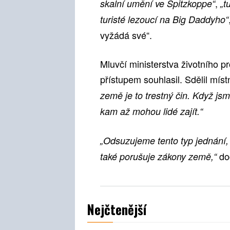
,
skalní umění ve Spitzkoppe“
„t
turisté lezoucí na Big Daddyho“
vyžádá své“.
Mluvčí ministerstva životního pr
přístupem souhlasil. Sdělil mís
země je to trestný čin. Když jsm
kam až mohou lidé zajít.“
„Odsuzujeme tento typ jednání, 
do
také porušuje zákony země,“
Nejčtenější