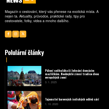
Magazín o cestování, který vás přenese na exotická místa. A
nejen ta. Aktuality, průvodce, praktické rady, tipy pro
cestovatele, fotky, videa a mnoho dalšího.
Polulární články
Pálení sněhuláka či žehnání domácím
mazlíčkům. Neobvyklé zimní tradice dvou
evropských zemí
3. 1. 2025
Tajemství barevných indických oděvů sárí
1. 10. 2020