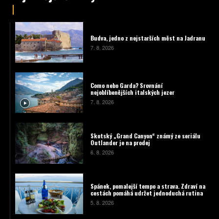
Budva, jedno z nejstarších měst na Jadranu
7. 8. 2026
Como nebo Garda? Srovnání
nejoblíbenějších italských jezer
7. 8. 2026
Skotský „Grand Canyon“ známý ze seriálu
Outlander je na prodej
6. 8. 2026
Spánek, pomalejší tempo a strava. Zdraví na
cestách pomáhá udržet jednoduchá rutina
5. 8. 2026