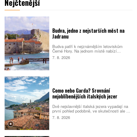
Nejčtenější
Budva, jedno z nejstarších měst na
Jadranu
Budva patří k nejznámějším letoviskům
Černé Hory. Na jednom místě nabízí
opevněné staré město, dlouhé městské
7. 8. 2026
pláže, menší zátoky i snadné výlety podél
pobřeží. Nejlepší je dorazit mimo vrchol léta,
během kterého se ulice i pláže rychle plní.
Como nebo Garda? Srovnání
nejoblíbenějších italských jezer
Dvě nejslavnější italská jezera vypadají na
první pohled podobně, ve skutečnosti ale cílí
na jiné cestovatele. Como staví na eleganci,
7. 8. 2026
vilách a klidnější atmosféře. Garda je větší,
živější a lépe sedí rodinám i lidem, kteří
chtějí trávit dovolenou aktivně. Které z nich
si vyberete vy?