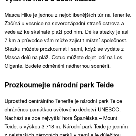
Masca Hike je jednou z nejoblíbenějších túr na Tenerife.
Začíná u vesnice na severozápadní straně ostrova a
vede až ke skalnaté pláži pod ním. Délka stezky je asi
7 km a průvodce vám může zajistit místní společnost.
Stezku můžete prozkoumat i sami, když se vydáte z
Masca dolů na pláž. Odtud můžete dojet lodí na Los
Gigante. Budete odměněni nádhernou scenérií.
Prozkoumejte národní park Teide
Uprostřed centrálního Tenerife je národní park Teide
chráněnou památkou světového dědictví UNESCO.
Nachází se zde nejvyšší hora Španělska – Mount
Teide, s výškou 3 718 m. Národní park Teide je jedním
z nejstarších národních parků v zemi a je důležitou