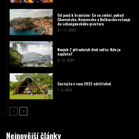
Od pasů k hranicím: Co se změní, pokud
Chorvatsko, Rumunsko a Bulharsko vstoupí
do schengenského prostoru
21. 11. 2022
Nových 7 přírodních divů světa: Kde je
najdete?
6. 12. 2024
Cestujte v roce 2022 udržitelně
7. 2. 2022
Nejnovější články