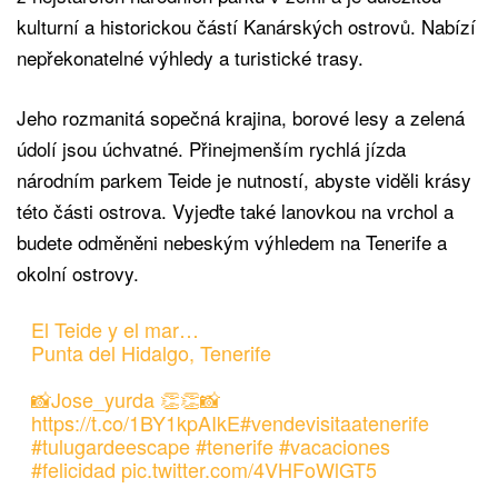
kulturní a historickou částí Kanárských ostrovů. Nabízí
nepřekonatelné výhledy a turistické trasy.
Jeho rozmanitá sopečná krajina, borové lesy a zelená
údolí jsou úchvatné. Přinejmenším rychlá jízda
národním parkem Teide je nutností, abyste viděli krásy
této části ostrova. Vyjeďte také lanovkou na vrchol a
budete odměněni nebeským výhledem na Tenerife a
okolní ostrovy.
El Teide y el mar…
Punta del Hidalgo, Tenerife
📸Jose_yurda 👏👏📸
https://t.co/1BY1kpAIkE
#vendevisitaatenerife
#tulugardeescape
#tenerife
#vacaciones
#felicidad
pic.twitter.com/4VHFoWlGT5