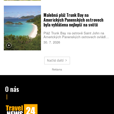
turecké riviéry.
Malebná pláž Trunk Bay na
Amerických Panenských ostrovech
byla vyhlášena nejlepší na světě
Pláž Trunk Bay na ostrově Saint John na
Amerických Panenských ostrovech ovládla
žebříček nejlepších pláží světa pro rok 2026.
30. 7. 2026
Rozhodla kombinace bílého písku, průzračné
vody, dobré dostupnosti i mimořádné polohy
v národním parku. Návštěvníky navíc čeká
podmořská šnorchlovací stezka přímo u
pobřeží.
Načíst další
Reklama
O nás