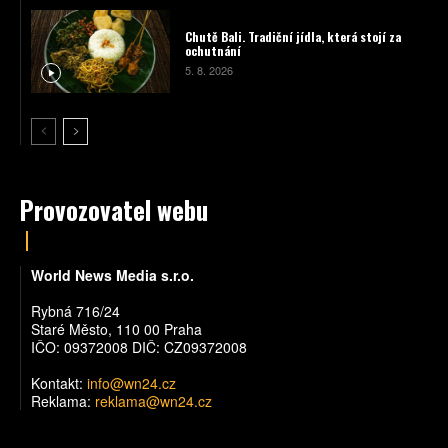
Chutě Bali. Tradiční jídla, která stojí za
ochutnání
5. 8. 2026
Provozovatel webu
World News Media s.r.o.
Rybná 716/24
Staré Město, 110 00 Praha
IČO: 09372008 DIČ: CZ09372008
Kontakt:
info@wn24.cz
Reklama:
reklama@wn24.cz