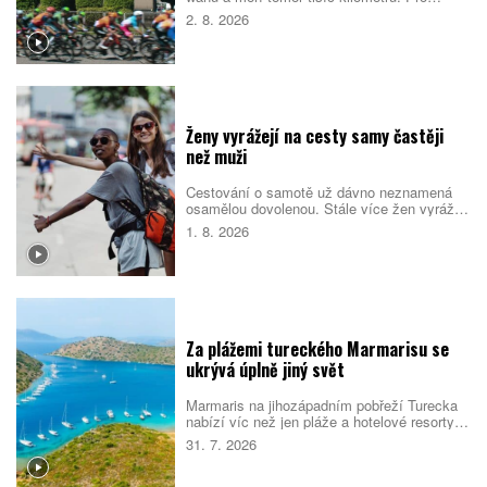
místní představuje oblíbený přechodový
2. 8. 2026
rituál, turistům zase ukazuje odlehlé pobřeží,
původní kulturu i překvapivou pohostinnost.
Náročná cesta přitom není jen sportovním
výkonem. Nabízí pestrý obraz ostrova, který
se za řídítky mění téměř každou hodinou.
Ženy vyrážejí na cesty samy častěji
než muži
Cestování o samotě už dávno neznamená
osamělou dovolenou. Stále více žen vyráží
do světa bez partnera či rodiny, zároveň ale
1. 8. 2026
vyhledává malé skupiny stejně naladěných
cestovatelek. Spojují je nové zážitky, pocit
bezpečí i chuť poznat samy sebe.
Za plážemi tureckého Marmarisu se
ukrývá úplně jiný svět
Marmaris na jihozápadním pobřeží Turecka
nabízí víc než jen pláže a hotelové resorty.
Město obklopují borové lesy, zátoky s
31. 7. 2026
průzračnou vodou i pozůstatky dávných
civilizací. Večer se jeho poklidnější tvář
mění v jedno z nejživějších letovisek