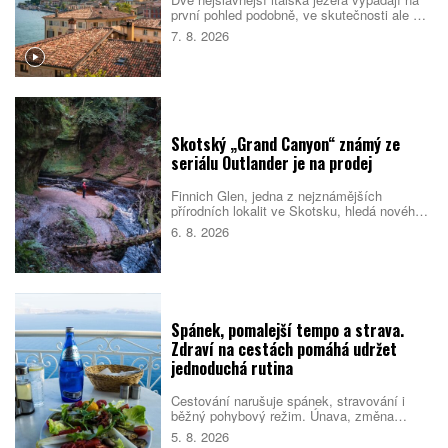
první pohled podobně, ve skutečnosti ale cílí
na jiné cestovatele. Como staví na eleganci,
7. 8. 2026
vilách a klidnější atmosféře. Garda je větší,
živější a lépe sedí rodinám i lidem, kteří
chtějí trávit dovolenou aktivně. Které z nich
si vyberete vy?
Skotský „Grand Canyon“ známý ze
seriálu Outlander je na prodej
Finnich Glen, jedna z nejznámějších
přírodních lokalit ve Skotsku, hledá nového
majitele. Soutěsku proslavil seriál Outlander,
6. 8. 2026
ale objevila se i v dalších filmech a
televizních pořadech. Prodej zahrnuje také
schválené plány na nové návštěvnické
centrum.
Spánek, pomalejší tempo a strava.
Zdraví na cestách pomáhá udržet
jednoduchá rutina
Cestování narušuje spánek, stravování i
běžný pohybový režim. Únava, změna
prostředí a nabitý program pak mohou zvýšit
5. 8. 2026
riziko, že se člověk nebude cítit dobře.