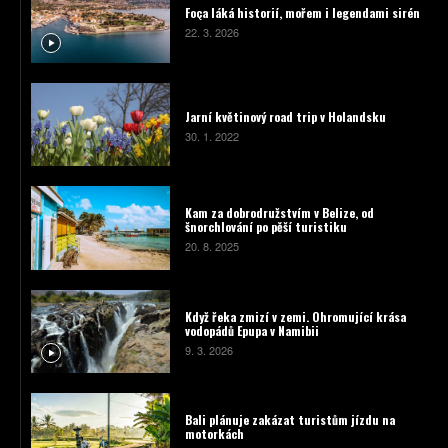
Foça láká historií, mořem i legendami sirén
22. 3. 2026
Jarní květinový road trip v Holandsku
30. 1. 2022
Kam za dobrodružstvím v Belize, od
šnorchlování po pěší turistiku
20. 8. 2025
Když řeka zmizí v zemi. Ohromující krása
vodopádů Epupa v Namibii
9. 3. 2026
Bali plánuje zakázat turistům jízdu na
motorkách