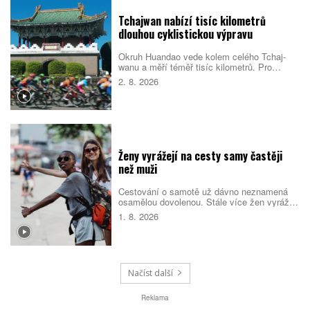
Tchajwan nabízí tisíc kilometrů
dlouhou cyklistickou výpravu
Okruh Huandao vede kolem celého Tchaj-
wanu a měří téměř tisíc kilometrů. Pro
místní představuje oblíbený přechodový
2. 8. 2026
rituál, turistům zase ukazuje odlehlé pobřeží,
původní kulturu i překvapivou pohostinnost.
Náročná cesta přitom není jen sportovním
výkonem. Nabízí pestrý obraz ostrova, který
se za řídítky mění téměř každou hodinou.
Ženy vyrážejí na cesty samy častěji
než muži
Cestování o samotě už dávno neznamená
osamělou dovolenou. Stále více žen vyráží
do světa bez partnera či rodiny, zároveň ale
1. 8. 2026
vyhledává malé skupiny stejně naladěných
cestovatelek. Spojují je nové zážitky, pocit
bezpečí i chuť poznat samy sebe.
Načíst další
Reklama