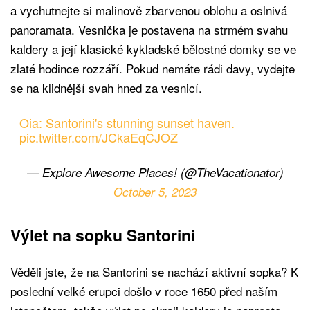
a vychutnejte si malinově zbarvenou oblohu a oslnivá
panoramata. Vesnička je postavena na strmém svahu
kaldery a její klasické kykladské bělostné domky se ve
zlaté hodince rozzáří. Pokud nemáte rádi davy, vydejte
se na klidnější svah hned za vesnicí.
Oia: Santorini's stunning sunset haven.
pic.twitter.com/JCkaEqCJOZ
— Explore Awesome Places! (@TheVacationator)
October 5, 2023
Výlet na sopku Santorini
Věděli jste, že na Santorini se nachází aktivní sopka? K
poslední velké erupci došlo v roce 1650 před naším