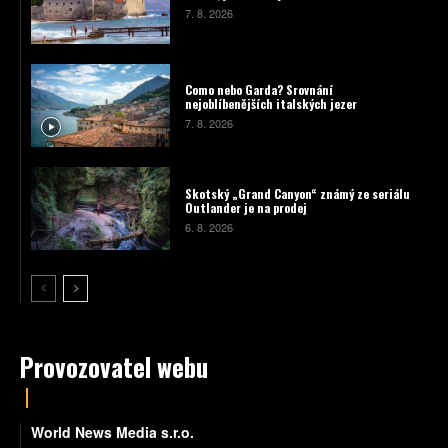
7. 8. 2026
Como nebo Garda? Srovnání
nejoblíbenějších italských jezer
7. 8. 2026
Skotský „Grand Canyon“ známý ze seriálu
Outlander je na prodej
6. 8. 2026
Provozovatel webu
World News Media s.r.o.