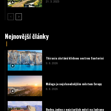
21. 3. 2023
Nejnovější články
Thirasia zůstává klidnou sestrou Santorini
9. 8. 2026
Málaga je nejslunečnějším městem Evropy
8. 8. 2026
Budva, jedno z nejstarších měst na Jadranu