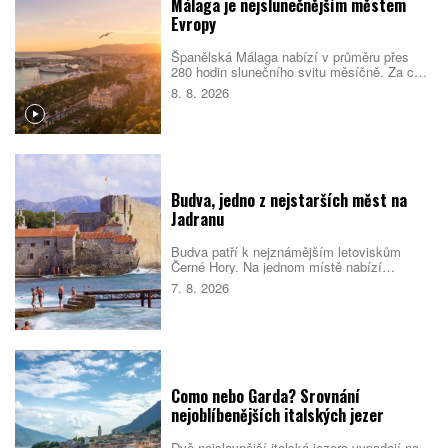
Málaga je nejslunečnějším městem
Evropy
Španělská Málaga nabízí v průměru přes
280 hodin slunečního svitu měsíčně. Za celý
rok tak nasbírá více než 3000 slunečných
8. 8. 2026
hodin a podle srovnání cestovatelského
portálu Holidu vede žebříček
nejslunečnějších evropských měst.
Budva, jedno z nejstarších měst na
Jadranu
Budva patří k nejznámějším letoviskům
Černé Hory. Na jednom místě nabízí
opevněné staré město, dlouhé městské
7. 8. 2026
pláže, menší zátoky i snadné výlety podél
pobřeží. Nejlepší je dorazit mimo vrchol léta,
během kterého se ulice i pláže rychle plní.
Como nebo Garda? Srovnání
nejoblíbenějších italských jezer
Dvě nejslavnější italská jezera vypadají na