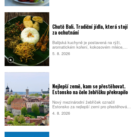
Pomáhá proto držet se několika
jednoduchých návyků, které podpoří tělo i
psychiku.
Chutě Bali. Tradiční jídla, která stojí
za ochutnání
Balijská kuchyně je postavená na rýži,
aromatickém koření, kokosovém mléce,
chilli a pomalé přípravě masa. Na jídelních
5. 8. 2026
lístcích se střídají pečené vepřové,
kořeněná drůbež, smažené nudle, polévky i
sladké rýžové dezerty. Mnoho pokrmů
vychází z indonéské kuchyně, Bali jim ale
dává vlastní charakter. Co byste rozhodně
měli ochutnat?
Nejlepší země, kam se přestěhovat.
Estonsko na čele žebříčku překvapilo
Nový mezinárodní žebříček označil
Estonsko za nejlepší zemi pro přestěhování
v roce 2026. Pobaltský stát se umístil před
4. 8. 2026
Singapurem i Malajsií díky kombinaci
kvalitních služeb, příznivého
podnikatelského prostředí, bezpečnosti i
dostupného bydlení. Do první desítky se
dostalo také Česko.