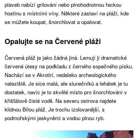
plaveb nabízí grilování nebo plnohodnotnou řeckou
hostinu s místními víny. Některé zastaví na pláži, kde
se můžete koupat, šnorchlovat a opalovat.
Opalujte se na Červené pláži
Červená pláž je jako žádná jiná. Lemují ji dramatické
červené útesy na podkladu z černého sopečného písku.
Nachází se v Akrotiri, nedaleko archeologického
naleziště. Je sice malá, ale slunečníků a lehátek je tu
dostatek, navíc je to skvělé místo pro šnorchlování v
křišťálově čisté vodě. Na severu ostrova najdete
klidnou Bílou pláž. Je trochu izolovanější, s
podmořskými jeskyněmi a vodou plnou ryb.