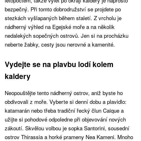
letopočtem, takže výlet po okraji kaldery je naprosto
bezpečný. Při tomto dobrodružství se projdete po
stezkách vyšlapaných během staletí. Z vrcholu je
nádherný výhled na Egejské moře a na několik
nedalekých sopečných ostrovů. Jen si na procházku
neberte žabky, cesty jsou nerovné a kamenité.
Vydejte se na plavbu lodí kolem
kaldery
Neopouštějte tento nádherný ostrov, aniž byste ho
obdivovali z moře. Vyberte si denní dobu a plavidlo:
katamarán nebo třeba tradiční řecký člun Caique a
užijte si pohodové odpoledne při objevování nových
zákoutí. Skvělou volbou je sopka Santorini, sousední
ostrov Thirassia a horké prameny Nea Kameni. Mnoho