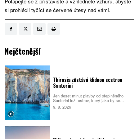
Potápějte se z přístaviště a vzhlédněte vzhůru, abyste
si prohlédli tyčící se červené útesy nad vámi.
Nejčtenější
Thirasia zůstává klidnou sestrou
Santorini
Jen deset minut plavby od přeplněného
Santorini leží ostrov, který jako by se
turistickému ruchu záměrně vyhýbal.
9. 8. 2026
Thirasia nabízí bílé kostely, opuštěná
jeskynní sídla, sopečné pláže i výhledy na
kalderu bez davů.