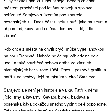
Silný zážitek nabízí Tunel naděje. Během obléhání
městem procházel pod letištní ranvejí a spojoval
odříznuté Sarajevo s územím pod kontrolou
bosenských sil. Dnes část tunelu slouží jako muzeum a
připomíná, kudy se do města dostávali lidé, jídlo i
zbraně.
Kdo chce z města na chvíli pryč, může vyjet lanovkou
na horu Trebević. Nahoře ho čekají výhledy na celé
údolí a také opuštěná bobová dráha ze zimních
olympijských her v roce 1984. Dnes ji pokrývá graffiti a
patří k nejneobvyklejším místům v okolí Sarajeva.
Sarajevo ale není jen historie a válka. Patří k němu i
jídlo, trhy a kavárny. Čevapi, burek, baklava a
bosenská káva dokážou snadno vyplnit celé odpoledne.
Tržnice Markale a krytý trh Gradska tržnica zase