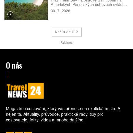
Amerických Panenských ostrovech ovládla
žebříček nejlepších pláží světa pro rok 2026.
30. 7. 2026
Rozhodla kombinace bílého písku, průzračné
vody, dobré dostupnosti i mimořádné polohy
v národním parku. Návštěvníky navíc čeká
podmořská šnorchlovací stezka přímo u
pobřeží.
Načíst další
Reklama
O nás
Magazín o cestování, který vás přenese na exotická místa. A
nejen ta. Aktuality, průvodce, praktické rady, tipy pro
cestovatele, fotky, videa a mnoho dalšího.