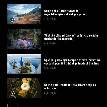
Como nebo Garda? Srovnání
nejoblíbenějších italských jezer
7. 8. 2026
Skotský „Grand Canyon“ známý ze seriálu
Outlander je na prodej
6. 8. 2026
Spánek, pomalejší tempo a strava. Zdraví na
cestách pomáhá udržet jednoduchá rutina
5. 8. 2026
Chutě Bali. Tradiční jídla, která stojí za
ochutnání
5. 8. 2026