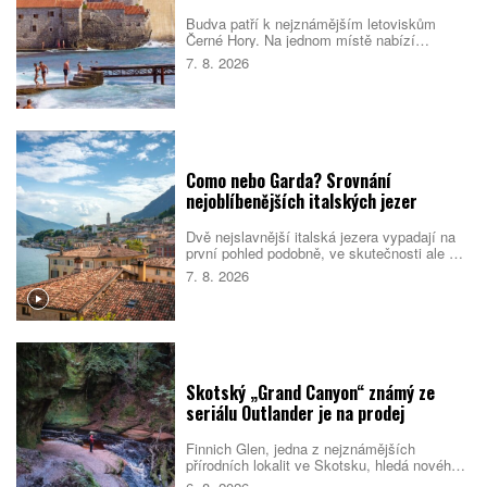
Budva patří k nejznámějším letoviskům
Černé Hory. Na jednom místě nabízí
opevněné staré město, dlouhé městské
7. 8. 2026
pláže, menší zátoky i snadné výlety podél
pobřeží. Nejlepší je dorazit mimo vrchol léta,
během kterého se ulice i pláže rychle plní.
Como nebo Garda? Srovnání
nejoblíbenějších italských jezer
Dvě nejslavnější italská jezera vypadají na
první pohled podobně, ve skutečnosti ale cílí
na jiné cestovatele. Como staví na eleganci,
7. 8. 2026
vilách a klidnější atmosféře. Garda je větší,
živější a lépe sedí rodinám i lidem, kteří
chtějí trávit dovolenou aktivně. Které z nich
si vyberete vy?
Skotský „Grand Canyon“ známý ze
seriálu Outlander je na prodej
Finnich Glen, jedna z nejznámějších
přírodních lokalit ve Skotsku, hledá nového
majitele. Soutěsku proslavil seriál Outlander,