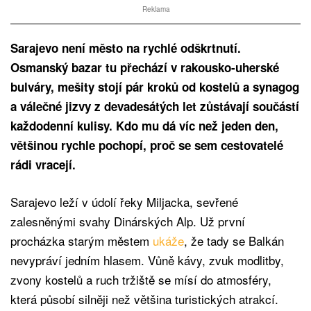
Reklama
Sarajevo není město na rychlé odškrtnutí.
Osmanský bazar tu přechází v rakousko-uherské
bulváry, mešity stojí pár kroků od kostelů a synagog
a válečné jizvy z devadesátých let zůstávají součástí
každodenní kulisy. Kdo mu dá víc než jeden den,
většinou rychle pochopí, proč se sem cestovatelé
rádi vracejí.
Sarajevo leží v údolí řeky Miljacka, sevřené
zalesněnými svahy Dinárských Alp. Už první
procházka starým městem
ukáže
, že tady se Balkán
nevypráví jedním hlasem. Vůně kávy, zvuk modlitby,
zvony kostelů a ruch tržiště se mísí do atmosféry,
která působí silněji než většina turistických atrakcí.