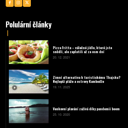
Polulární články
Pizza Fritta – válečné jídlo, které jste
snědli, ale zaplatili až za osm dní
20. 12. 2021
Zimní alternativa k turistickému Thajsku?
Nejlepší pláže a ostrovy Kambodže
19. 11. 2025
Venkovní plavání zažívá díky pandemii boom
25. 10. 2020