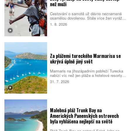
než muži
Cestování o samotě už dávno neznamená
osamělou dovolenou. Stále více žen vyráží
do světa bez partnera či rodiny, zároveň ale
1. 8. 2026
vyhledává malé skupiny stejně naladěných
cestovatelek. Spojují je nové zážitky, pocit
bezpečí i chuť poznat samy sebe.
Za plážemi tureckého Marmarisu se
ukrývá úplně jiný svět
Marmaris na jihozápadním pobřeží Turecka
nabízí víc než jen pláže a hotelové resorty.
Město obklopují borové lesy, zátoky s
31. 7. 2026
průzračnou vodou i pozůstatky dávných
civilizací. Večer se jeho poklidnější tvář
mění v jedno z nejživějších letovisek
turecké riviéry.
Malebná pláž Trunk Bay na
Amerických Panenských ostrovech
byla vyhlášena nejlepší na světě
Pláž Trunk Bay na ostrově Saint John na