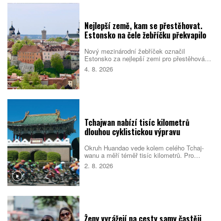
dává vlastní charakter. Co byste rozhodně
měli ochutnat?
Nejlepší země, kam se přestěhovat.
Estonsko na čele žebříčku překvapilo
Nový mezinárodní žebříček označil
Estonsko za nejlepší zemi pro přestěhování
v roce 2026. Pobaltský stát se umístil před
4. 8. 2026
Singapurem i Malajsií díky kombinaci
kvalitních služeb, příznivého
podnikatelského prostředí, bezpečnosti i
dostupného bydlení. Do první desítky se
dostalo také Česko.
Tchajwan nabízí tisíc kilometrů
dlouhou cyklistickou výpravu
Okruh Huandao vede kolem celého Tchaj-
wanu a měří téměř tisíc kilometrů. Pro
místní představuje oblíbený přechodový
2. 8. 2026
rituál, turistům zase ukazuje odlehlé pobřeží,
původní kulturu i překvapivou pohostinnost.
Náročná cesta přitom není jen sportovním
výkonem. Nabízí pestrý obraz ostrova, který
se za řídítky mění téměř každou hodinou.
Ženy vyrážejí na cesty samy častěji