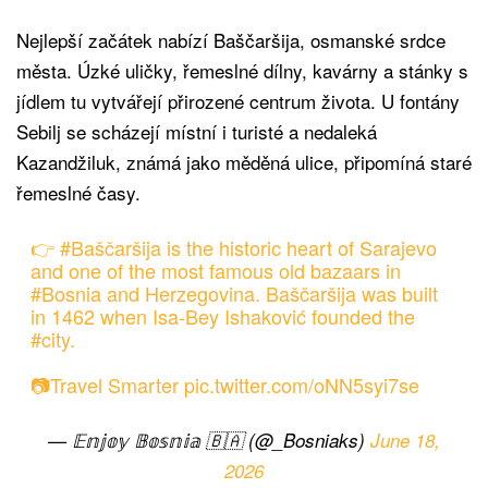
Nejlepší začátek nabízí Baščaršija, osmanské srdce
města. Úzké uličky, řemeslné dílny, kavárny a stánky s
jídlem tu vytvářejí přirozené centrum života. U fontány
Sebilj se scházejí místní i turisté a nedaleká
Kazandžiluk, známá jako měděná ulice, připomíná staré
řemeslné časy.
👉
#Baščaršija
is the historic heart of Sarajevo
and one of the most famous old bazaars in
#Bosnia
and Herzegovina. Baščaršija was built
in 1462 when Isa-Bey Ishaković founded the
#city
.
📷Travel Smarter
pic.twitter.com/oNN5syi7se
— 𝔼𝕟𝕛𝕠𝕪 𝔹𝕠𝕤𝕟𝕚𝕒 🇧🇦 (@_Bosniaks)
June 18,
2026