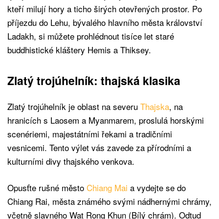
kteří milují hory a ticho širých otevřených prostor. Po
příjezdu do Lehu, bývalého hlavního města království
Ladakh, si můžete prohlédnout tisíce let staré
buddhistické kláštery Hemis a Thiksey.
Zlatý trojúhelník: thajská klasika
Zlatý trojúhelník je oblast na severu
Thajska
, na
hranicích s Laosem a Myanmarem, proslulá horskými
scenériemi, majestátními řekami a tradičními
vesnicemi. Tento výlet vás zavede za přírodními a
kulturními divy thajského venkova.
Opusťte rušné město
Chiang Mai
a vydejte se do
Chiang Rai, města známého svými nádhernými chrámy,
včetně slavného Wat Rong Khun (Bílý chrám). Odtud