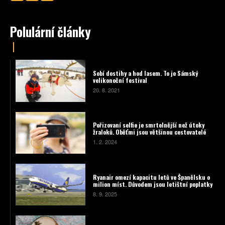
Polulární články
Sobí dostihy a hod lasem. To je Sámský
velikonoční festival
20. 8. 2021
Pořizovaní selfie je smrtelnější než útoky
žraloků. Oběťmi jsou většinou cestovatelé
1. 2. 2024
Ryanair omezí kapacitu letů ve Španělsku o
milion míst. Důvodem jsou letištní poplatky
8. 9. 2025