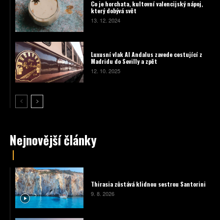
Co je horchata, kultovní valencijský nápoj,
který dobývá svět
13. 12. 2024
Luxusní vlak Al Andalus zavede cestující z
Madridu do Sevilly a zpět
12. 10. 2025
Nejnovější články
Thirasia zůstává klidnou sestrou Santorini
9. 8. 2026