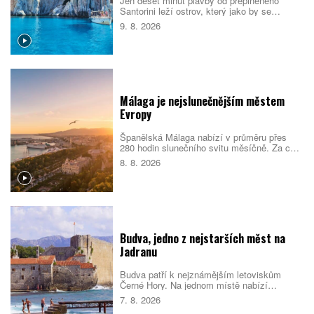
Jen deset minut plavby od přeplněného
Santorini leží ostrov, který jako by se
turistickému ruchu záměrně vyhýbal.
9. 8. 2026
Thirasia nabízí bílé kostely, opuštěná
jeskynní sídla, sopečné pláže i výhledy na
kalderu bez davů.
Málaga je nejslunečnějším městem
Evropy
Španělská Málaga nabízí v průměru přes
280 hodin slunečního svitu měsíčně. Za celý
rok tak nasbírá více než 3000 slunečných
8. 8. 2026
hodin a podle srovnání cestovatelského
portálu Holidu vede žebříček
nejslunečnějších evropských měst.
Budva, jedno z nejstarších měst na
Jadranu
Budva patří k nejznámějším letoviskům
Černé Hory. Na jednom místě nabízí
opevněné staré město, dlouhé městské
7. 8. 2026
pláže, menší zátoky i snadné výlety podél