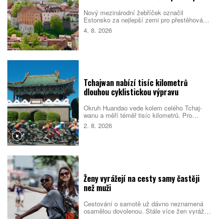
Nový mezinárodní žebříček označil
Estonsko za nejlepší zemi pro přestěhování
v roce 2026. Pobaltský stát se umístil před
4. 8. 2026
Singapurem i Malajsií díky kombinaci
kvalitních služeb, příznivého
podnikatelského prostředí, bezpečnosti i
dostupného bydlení. Do první desítky se
dostalo také Česko.
Tchajwan nabízí tisíc kilometrů
dlouhou cyklistickou výpravu
Okruh Huandao vede kolem celého Tchaj-
wanu a měří téměř tisíc kilometrů. Pro
místní představuje oblíbený přechodový
2. 8. 2026
rituál, turistům zase ukazuje odlehlé pobřeží,
původní kulturu i překvapivou pohostinnost.
Náročná cesta přitom není jen sportovním
výkonem. Nabízí pestrý obraz ostrova, který
se za řídítky mění téměř každou hodinou.
Ženy vyrážejí na cesty samy častěji
než muži
Cestování o samotě už dávno neznamená
osamělou dovolenou. Stále více žen vyráží
do světa bez partnera či rodiny, zároveň ale