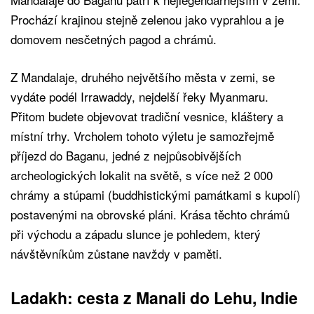
Prochází krajinou stejně zelenou jako vyprahlou a je
domovem nesčetných pagod a chrámů.
Z Mandalaje, druhého největšího města v zemi, se
vydáte podél Irrawaddy, nejdelší řeky Myanmaru.
Přitom budete objevovat tradiční vesnice, kláštery a
místní trhy. Vrcholem tohoto výletu je samozřejmě
příjezd do Baganu, jedné z nejpůsobivějších
archeologických lokalit na světě, s více než 2 000
chrámy a stúpami (buddhistickými památkami s kupolí)
postavenými na obrovské pláni. Krása těchto chrámů
při východu a západu slunce je pohledem, který
návštěvníkům zůstane navždy v paměti.
Ladakh: cesta z Manali do Lehu, Indie