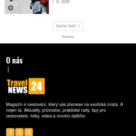
1. 8. 2026
vyhledává malé skupiny stejně naladěných
cestovatelek. Spojují je nové zážitky, pocit
bezpečí i chuť poznat samy sebe.
Načíst další
Reklama
O nás
Magazín o cestování, který vás přenese na exotická místa. A
nejen ta. Aktuality, průvodce, praktické rady, tipy pro
cestovatele, fotky, videa a mnoho dalšího.