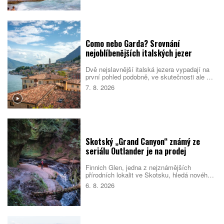
pobřeží. Nejlepší je dorazit mimo vrchol léta,
během kterého se ulice i pláže rychle plní.
Como nebo Garda? Srovnání
nejoblíbenějších italských jezer
Dvě nejslavnější italská jezera vypadají na
první pohled podobně, ve skutečnosti ale cílí
na jiné cestovatele. Como staví na eleganci,
7. 8. 2026
vilách a klidnější atmosféře. Garda je větší,
živější a lépe sedí rodinám i lidem, kteří
chtějí trávit dovolenou aktivně. Které z nich
si vyberete vy?
Skotský „Grand Canyon“ známý ze
seriálu Outlander je na prodej
Finnich Glen, jedna z nejznámějších
přírodních lokalit ve Skotsku, hledá nového
majitele. Soutěsku proslavil seriál Outlander,
6. 8. 2026
ale objevila se i v dalších filmech a
televizních pořadech. Prodej zahrnuje také
schválené plány na nové návštěvnické
centrum.