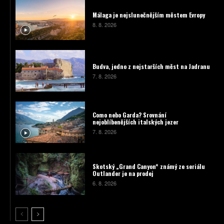
Málaga je nejslunečnějším městem Evropy
8. 8. 2026
Budva, jedno z nejstarších měst na Jadranu
7. 8. 2026
Como nebo Garda? Srovnání
nejoblíbenějších italských jezer
7. 8. 2026
Skotský „Grand Canyon“ známý ze seriálu
Outlander je na prodej
6. 8. 2026