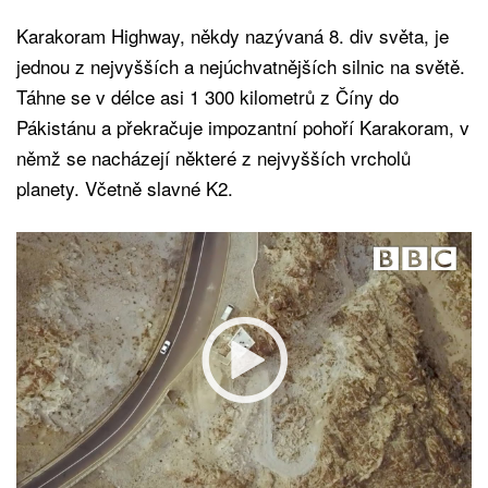
Karakoram Highway, někdy nazývaná 8. div světa, je
jednou z nejvyšších a nejúchvatnějších silnic na světě.
Táhne se v délce asi 1 300 kilometrů z Číny do
Pákistánu a překračuje impozantní pohoří Karakoram, v
němž se nacházejí některé z nejvyšších vrcholů
planety. Včetně slavné K2.