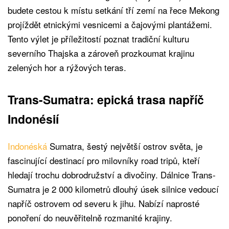
budete cestou k místu setkání tří zemí na řece Mekong
projíždět etnickými vesnicemi a čajovými plantážemi.
Tento výlet je příležitostí poznat tradiční kulturu
severního Thajska a zároveň prozkoumat krajinu
zelených hor a rýžových teras.
Trans-Sumatra: epická trasa napříč
Indonésií
Indonéská
Sumatra, šestý největší ostrov světa, je
fascinující destinací pro milovníky road tripů, kteří
hledají trochu dobrodružství a divočiny. Dálnice Trans-
Sumatra je 2 000 kilometrů dlouhý úsek silnice vedoucí
napříč ostrovem od severu k jihu. Nabízí naprosté
ponoření do neuvěřitelně rozmanité krajiny.