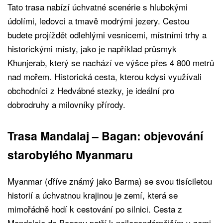
Tato trasa nabízí úchvatné scenérie s hlubokými
údolími, ledovci a tmavě modrými jezery. Cestou
budete projíždět odlehlými vesnicemi, místními trhy a
historickými místy, jako je například průsmyk
Khunjerab, který se nachází ve výšce přes 4 800 metrů
nad mořem. Historická cesta, kterou kdysi využívali
obchodníci z Hedvábné stezky, je ideální pro
dobrodruhy a milovníky přírody.
Trasa Mandalaj – Bagan: objevování
starobylého Myanmaru
Myanmar (dříve známý jako Barma) se svou tisíciletou
historií a úchvatnou krajinou je zemí, která se
mimořádně hodí k cestování po silnici. Cesta z
Mandalaje do Baganu patří k nejlegendárnějším v zemi.