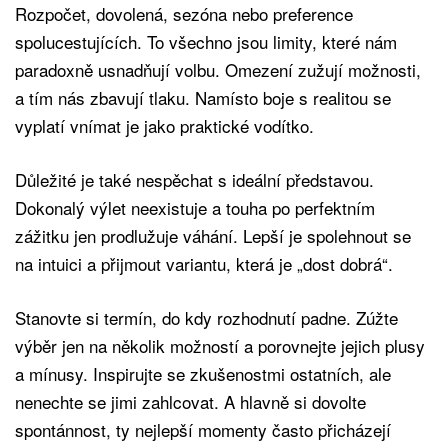
Rozpočet, dovolená, sezóna nebo preference
spolucestujících. To všechno jsou limity, které nám
paradoxně usnadňují volbu. Omezení zužují možnosti,
a tím nás zbavují tlaku. Namísto boje s realitou se
vyplatí vnímat je jako praktické vodítko.
Důležité je také nespěchat s ideální představou.
Dokonalý výlet neexistuje a touha po perfektním
zážitku jen prodlužuje váhání. Lepší je spolehnout se
na intuici a přijmout variantu, která je „dost dobrá“.
Stanovte si termín, do kdy rozhodnutí padne. Zúžte
výběr jen na několik možností a porovnejte jejich plusy
a mínusy. Inspirujte se zkušenostmi ostatních, ale
nenechte se jimi zahlcovat. A hlavně si dovolte
spontánnost, ty nejlepší momenty často přicházejí