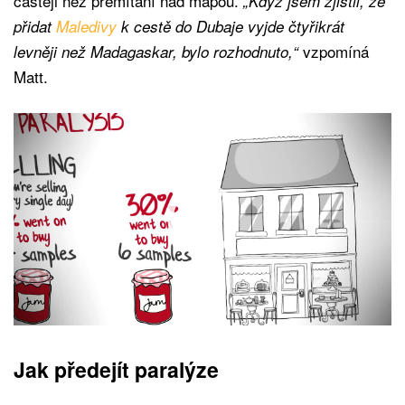
častěji než přemítání nad mapou.
„Když jsem zjistil, že
přidat
Maledivy
k cestě do Dubaje vyjde čtyřikrát
vzpomíná
levněji než Madagaskar, bylo rozhodnuto,“
Matt.
Jak předejít paralýze