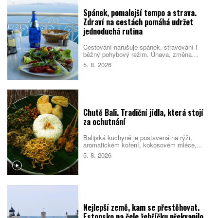
Spánek, pomalejší tempo a strava.
Zdraví na cestách pomáhá udržet
jednoduchá rutina
Cestování narušuje spánek, stravování i
běžný pohybový režim. Únava, změna
prostředí a nabitý program pak mohou zvýšit
5. 8. 2026
riziko, že se člověk nebude cítit dobře.
Pomáhá proto držet se několika
jednoduchých návyků, které podpoří tělo i
psychiku.
Chutě Bali. Tradiční jídla, která stojí
za ochutnání
Balijská kuchyně je postavená na rýži,
aromatickém koření, kokosovém mléce,
chilli a pomalé přípravě masa. Na jídelních
5. 8. 2026
lístcích se střídají pečené vepřové,
kořeněná drůbež, smažené nudle, polévky i
sladké rýžové dezerty. Mnoho pokrmů
vychází z indonéské kuchyně, Bali jim ale
dává vlastní charakter. Co byste rozhodně
měli ochutnat?
Nejlepší země, kam se přestěhovat.
Estonsko na čele žebříčku překvapilo