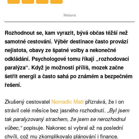
Reklama
Rozhodnout se, kam vyrazit, bývá občas těžší než
samotné cestování. Výběr destinace často provází
nejistota, obavy ze špatné volby a nekonečné
odkládání. Psychologové tomu říkají „rozhodovací
paralýza“. Když je možností příliš, mozek začne
šetřit energii a často sahá po známém a bezpečném
řešení.
Zkušený cestovatel
Nomadic Matt
přiznává, že i on
strávil celé měsíce bez jasného rozhodnutí.
„Byl jsem
tak paralyzovaný strachem, že jsem se nerozhodnul
popisuje. Nakonec si vybral až na poslední
vůbec,“
chvíli, což mu zkomplikovalo plánování i finance.