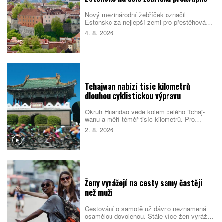
Nový mezinárodní žebříček označil
Estonsko za nejlepší zemi pro přestěhování
v roce 2026. Pobaltský stát se umístil před
4. 8. 2026
Singapurem i Malajsií díky kombinaci
kvalitních služeb, příznivého
podnikatelského prostředí, bezpečnosti i
dostupného bydlení. Do první desítky se
dostalo také Česko.
Tchajwan nabízí tisíc kilometrů
dlouhou cyklistickou výpravu
Okruh Huandao vede kolem celého Tchaj-
wanu a měří téměř tisíc kilometrů. Pro
místní představuje oblíbený přechodový
2. 8. 2026
rituál, turistům zase ukazuje odlehlé pobřeží,
původní kulturu i překvapivou pohostinnost.
Náročná cesta přitom není jen sportovním
výkonem. Nabízí pestrý obraz ostrova, který
se za řídítky mění téměř každou hodinou.
Ženy vyrážejí na cesty samy častěji
než muži
Cestování o samotě už dávno neznamená
osamělou dovolenou. Stále více žen vyráží