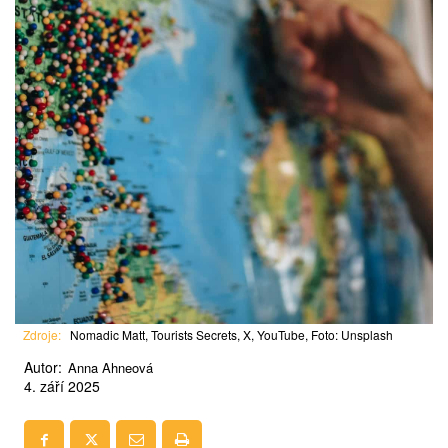
Zdroje:
Nomadic Matt, Tourists Secrets, X, YouTube, Foto: Unsplash
Autor:
Anna Ahneová
4. září 2025