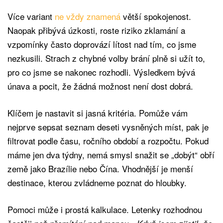
Více variant
ne vždy znamená
větší spokojenost.
Naopak přibývá úzkosti, roste riziko zklamání a
vzpomínky často doprovází lítost nad tím, co jsme
nezkusili. Strach z chybné volby brání plně si užít to,
pro co jsme se nakonec rozhodli. Výsledkem bývá
únava a pocit, že žádná možnost není dost dobrá.
Klíčem je nastavit si jasná kritéria. Pomůže vám
nejprve sepsat seznam deseti vysněných míst, pak je
filtrovat podle času, ročního období a rozpočtu. Pokud
máme jen dva týdny, nemá smysl snažit se „dobýt“ obří
země jako Brazílie nebo Čína. Vhodnější je menší
destinace, kterou zvládneme poznat do hloubky.
Pomoci může i prostá kalkulace. Letenky rozhodnou