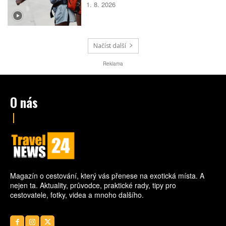
do světa bez partnera či rodiny, zároveň ale
1. 8. 2026
vyhledává malé skupiny stejně naladěných
cestovatelek. Spojují je nové zážitky, pocit
bezpečí i chuť poznat samy sebe.
Načíst další
Reklama
O nás
Magazín o cestování, který vás přenese na exotická místa. A
nejen ta. Aktuality, průvodce, praktické rady, tipy pro
cestovatele, fotky, videa a mnoho dalšího.