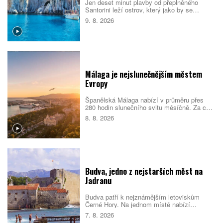
Jen deset minut plavby od přeplněného
Santorini leží ostrov, který jako by se
turistickému ruchu záměrně vyhýbal.
9. 8. 2026
Thirasia nabízí bílé kostely, opuštěná
jeskynní sídla, sopečné pláže i výhledy na
kalderu bez davů.
Málaga je nejslunečnějším městem
Evropy
Španělská Málaga nabízí v průměru přes
280 hodin slunečního svitu měsíčně. Za celý
rok tak nasbírá více než 3000 slunečných
8. 8. 2026
hodin a podle srovnání cestovatelského
portálu Holidu vede žebříček
nejslunečnějších evropských měst.
Budva, jedno z nejstarších měst na
Jadranu
Budva patří k nejznámějším letoviskům
Černé Hory. Na jednom místě nabízí
opevněné staré město, dlouhé městské
7. 8. 2026
pláže, menší zátoky i snadné výlety podél