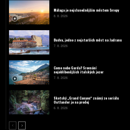
Málaga je nejslunečnějším městem Evropy
8. 8. 2026
Budva, jedno z nejstarších měst na Jadranu
7. 8. 2026
Como nebo Garda? Srovnání
nejoblíbenějších italských jezer
7. 8. 2026
Skotský „Grand Canyon“ známý ze seriálu
Outlander je na prodej
6. 8. 2026