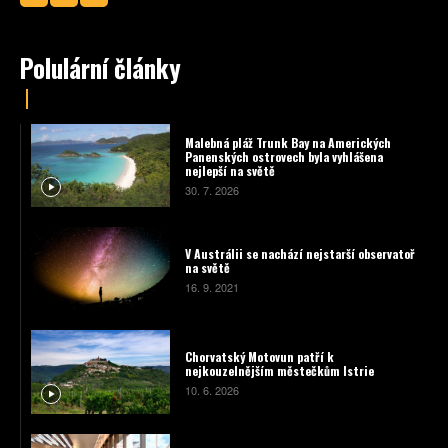
Polulární články
Malebná pláž Trunk Bay na Amerických
Panenských ostrovech byla vyhlášena
nejlepší na světě
30. 7. 2026
V Austrálii se nachází nejstarší observatoř
na světě
16. 9. 2021
Chorvatský Motovun patří k
nejkouzelnějším městečkům Istrie
10. 6. 2026