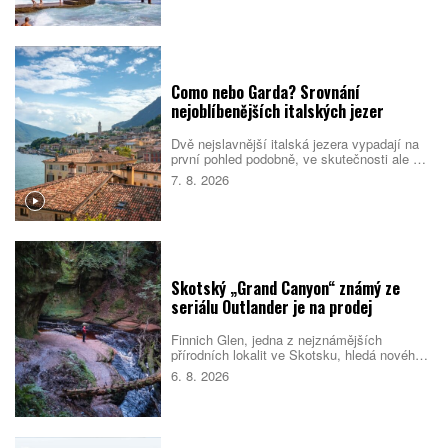
pobřeží. Nejlepší je dorazit mimo vrchol léta,
během kterého se ulice i pláže rychle plní.
Como nebo Garda? Srovnání
nejoblíbenějších italských jezer
Dvě nejslavnější italská jezera vypadají na
první pohled podobně, ve skutečnosti ale cílí
na jiné cestovatele. Como staví na eleganci,
7. 8. 2026
vilách a klidnější atmosféře. Garda je větší,
živější a lépe sedí rodinám i lidem, kteří
chtějí trávit dovolenou aktivně. Které z nich
si vyberete vy?
Skotský „Grand Canyon“ známý ze
seriálu Outlander je na prodej
Finnich Glen, jedna z nejznámějších
přírodních lokalit ve Skotsku, hledá nového
majitele. Soutěsku proslavil seriál Outlander,
6. 8. 2026
ale objevila se i v dalších filmech a
televizních pořadech. Prodej zahrnuje také
schválené plány na nové návštěvnické
centrum.