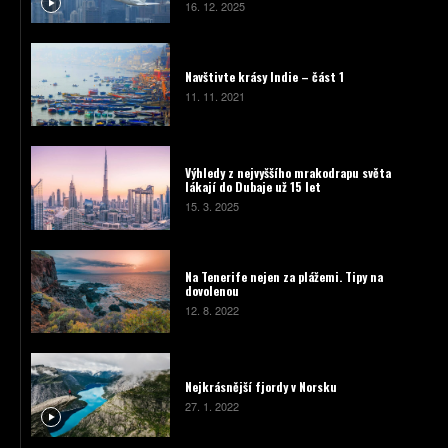
16. 12. 2025
Navštivte krásy Indie – část 1
11. 11. 2021
Výhledy z nejvyššího mrakodrapu světa
lákají do Dubaje už 15 let
15. 3. 2025
Na Tenerife nejen za plážemi. Tipy na
dovolenou
12. 8. 2022
Nejkrásnější fjordy v Norsku
27. 1. 2022