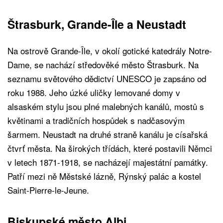
Štrasburk, Grande-Île a Neustadt
Na ostrově Grande-Île, v okolí gotické katedrály Notre-
Dame, se nachází středověké město Štrasburk. Na
seznamu světového dědictví UNESCO je zapsáno od
roku 1988. Jeho úzké uličky lemované domy v
alsaském stylu jsou plné malebných kanálů, mostů s
květinami a tradičních hospůdek s nadčasovým
šarmem. Neustadt na druhé straně kanálu je císařská
čtvrť města. Na širokých třídách, které postavili Němci
v letech 1871-1918, se nacházejí majestátní památky.
Patří mezi ně Městské lázně, Rýnský palác a kostel
Saint-Pierre-le-Jeune.
Biskupské město Albi