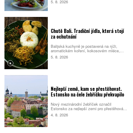
5. 8. 2026
riziko, že se člověk nebude cítit dobře.
Pomáhá proto držet se několika
jednoduchých návyků, které podpoří tělo i
psychiku.
Chutě Bali. Tradiční jídla, která stojí
za ochutnání
Balijská kuchyně je postavená na rýži,
aromatickém koření, kokosovém mléce,
chilli a pomalé přípravě masa. Na jídelních
5. 8. 2026
lístcích se střídají pečené vepřové,
kořeněná drůbež, smažené nudle, polévky i
sladké rýžové dezerty. Mnoho pokrmů
vychází z indonéské kuchyně, Bali jim ale
dává vlastní charakter. Co byste rozhodně
měli ochutnat?
Nejlepší země, kam se přestěhovat.
Estonsko na čele žebříčku překvapilo
Nový mezinárodní žebříček označil
Estonsko za nejlepší zemi pro přestěhování
v roce 2026. Pobaltský stát se umístil před
4. 8. 2026
Singapurem i Malajsií díky kombinaci
kvalitních služeb, příznivého
podnikatelského prostředí, bezpečnosti i
dostupného bydlení. Do první desítky se