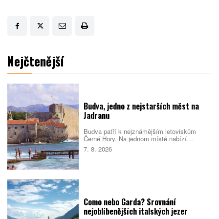
Nejčtenější
Budva, jedno z nejstarších měst na
Jadranu
Budva patří k nejznámějším letoviskům
Černé Hory. Na jednom místě nabízí
opevněné staré město, dlouhé městské
7. 8. 2026
pláže, menší zátoky i snadné výlety podél
pobřeží. Nejlepší je dorazit mimo vrchol léta,
během kterého se ulice i pláže rychle plní.
Como nebo Garda? Srovnání
nejoblíbenějších italských jezer