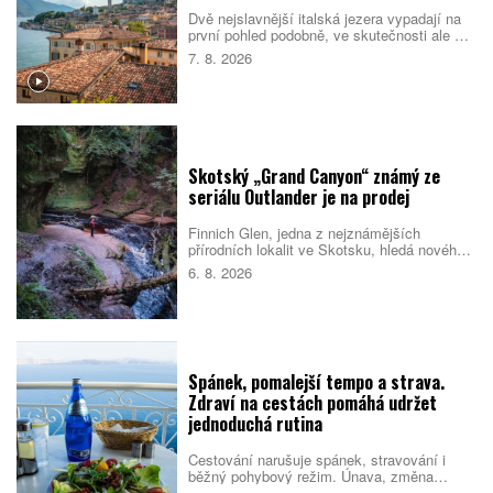
Dvě nejslavnější italská jezera vypadají na
první pohled podobně, ve skutečnosti ale cílí
na jiné cestovatele. Como staví na eleganci,
7. 8. 2026
vilách a klidnější atmosféře. Garda je větší,
živější a lépe sedí rodinám i lidem, kteří
chtějí trávit dovolenou aktivně. Které z nich
si vyberete vy?
Skotský „Grand Canyon“ známý ze
seriálu Outlander je na prodej
Finnich Glen, jedna z nejznámějších
přírodních lokalit ve Skotsku, hledá nového
majitele. Soutěsku proslavil seriál Outlander,
6. 8. 2026
ale objevila se i v dalších filmech a
televizních pořadech. Prodej zahrnuje také
schválené plány na nové návštěvnické
centrum.
Spánek, pomalejší tempo a strava.
Zdraví na cestách pomáhá udržet
jednoduchá rutina
Cestování narušuje spánek, stravování i
běžný pohybový režim. Únava, změna
prostředí a nabitý program pak mohou zvýšit