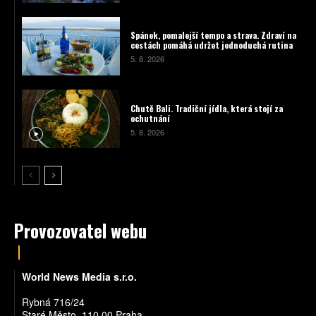
Spánek, pomalejší tempo a strava. Zdraví na
cestách pomáhá udržet jednoduchá rutina
5. 8. 2026
Chutě Bali. Tradiční jídla, která stojí za
ochutnání
5. 8. 2026
Provozovatel webu
World News Media s.r.o.
Rybná 716/24
Staré Město, 110 00 Praha