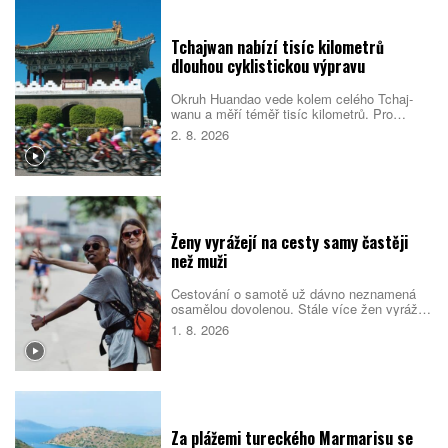
dostalo také Česko.
Tchajwan nabízí tisíc kilometrů
dlouhou cyklistickou výpravu
Okruh Huandao vede kolem celého Tchaj-
wanu a měří téměř tisíc kilometrů. Pro
místní představuje oblíbený přechodový
2. 8. 2026
rituál, turistům zase ukazuje odlehlé pobřeží,
původní kulturu i překvapivou pohostinnost.
Náročná cesta přitom není jen sportovním
výkonem. Nabízí pestrý obraz ostrova, který
se za řídítky mění téměř každou hodinou.
Ženy vyrážejí na cesty samy častěji
než muži
Cestování o samotě už dávno neznamená
osamělou dovolenou. Stále více žen vyráží
do světa bez partnera či rodiny, zároveň ale
1. 8. 2026
vyhledává malé skupiny stejně naladěných
cestovatelek. Spojují je nové zážitky, pocit
bezpečí i chuť poznat samy sebe.
Za plážemi tureckého Marmarisu se