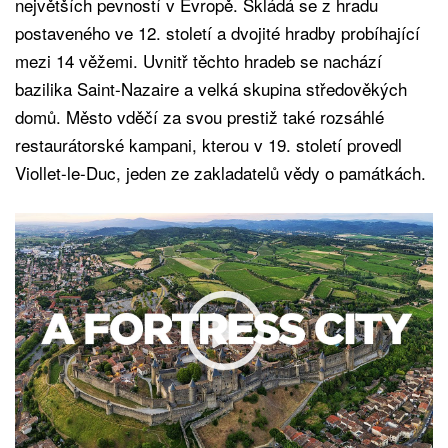
největších pevností v Evropě. Skládá se z hradu
postaveného ve 12. století a dvojité hradby probíhající
mezi 14 věžemi. Uvnitř těchto hradeb se nachází
bazilika Saint-Nazaire a velká skupina středověkých
domů. Město vděčí za svou prestiž také rozsáhlé
restaurátorské kampani, kterou v 19. století provedl
Viollet-le-Duc, jeden ze zakladatelů vědy o památkách.