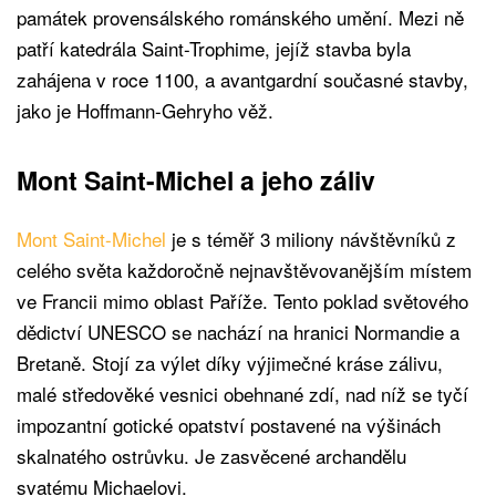
památek provensálského románského umění. Mezi ně
patří katedrála Saint-Trophime, jejíž stavba byla
zahájena v roce 1100, a avantgardní současné stavby,
jako je Hoffmann-Gehryho věž.
Mont Saint-Michel a jeho záliv
Mont Saint-Michel
je s téměř 3 miliony návštěvníků z
celého světa každoročně nejnavštěvovanějším místem
ve Francii mimo oblast Paříže. Tento poklad světového
dědictví UNESCO se nachází na hranici Normandie a
Bretaně. Stojí za výlet díky výjimečné kráse zálivu,
malé středověké vesnici obehnané zdí, nad níž se tyčí
impozantní gotické opatství postavené na výšinách
skalnatého ostrůvku. Je zasvěcené archandělu
svatému Michaelovi.