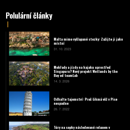
Polulární články
Malta mimo vyšlapané stezky: Zažijte ji jako
místní
31. 10. 2023
Mokřady a jízdy na kajaku uprostřed
Singapuru? Nový projekt Wetlands by the
Bay od teamLab
14. 3. 2026
Odhalte tajemství: Proč šikmá věž v Pise
nespadne
26. 7. 2022
Túry na sopky následované relaxem v