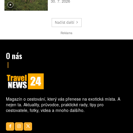
30. 7. 2026
Rozhodla kombinace bílého písku, průzračné
vody, dobré dostupnosti i mimořádné polohy
v národním parku. Návštěvníky navíc čeká
podmořská šnorchlovací stezka přímo u
pobřeží.
Načíst další
Reklama
O nás
Magazín o cestování, který vás přenese na exotická místa. A
nejen ta. Aktuality, průvodce, praktické rady, tipy pro
cestovatele, fotky, videa a mnoho dalšího.