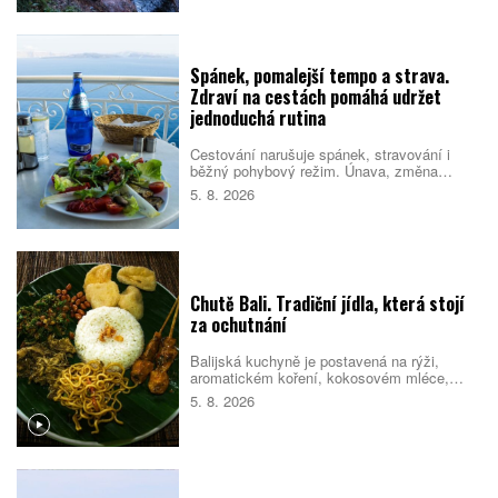
schválené plány na nové návštěvnické
centrum.
Spánek, pomalejší tempo a strava.
Zdraví na cestách pomáhá udržet
jednoduchá rutina
Cestování narušuje spánek, stravování i
běžný pohybový režim. Únava, změna
prostředí a nabitý program pak mohou zvýšit
5. 8. 2026
riziko, že se člověk nebude cítit dobře.
Pomáhá proto držet se několika
jednoduchých návyků, které podpoří tělo i
psychiku.
Chutě Bali. Tradiční jídla, která stojí
za ochutnání
Balijská kuchyně je postavená na rýži,
aromatickém koření, kokosovém mléce,
chilli a pomalé přípravě masa. Na jídelních
5. 8. 2026
lístcích se střídají pečené vepřové,
kořeněná drůbež, smažené nudle, polévky i
sladké rýžové dezerty. Mnoho pokrmů
vychází z indonéské kuchyně, Bali jim ale
dává vlastní charakter. Co byste rozhodně
měli ochutnat?