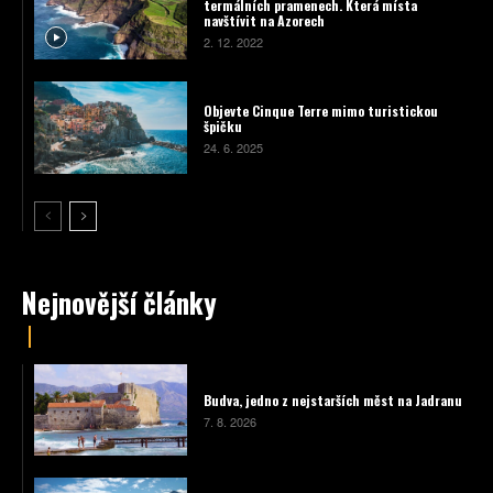
termálních pramenech. Která místa
navštívit na Azorech
2. 12. 2022
Objevte Cinque Terre mimo turistickou
špičku
24. 6. 2025
Nejnovější články
Budva, jedno z nejstarších měst na Jadranu
7. 8. 2026