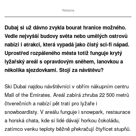
Reklama
Dubaj si už dávno zvykla bourat hranice možného.
Vedle nejvyšší budovy světa nebo umělých ostrovů
nabízí i atrakci, která vypadá jako čistý sci-fi nápad.
Uprostřed rozpáleného města totiž funguje krytý
lyžařský areál s opravdovým sněhem, lanovkou a
několika sjezdovkami. Stojí za návštěvu?
Ski Dubai najdou návštěvníci v obřím nákupním centru
Mall of the Emirates. Areál zabírá zhruba 22 500 metrů
čtverečních a nabízí pět tratí pro lyžaře i
snowboardisty. V areálu funguje i snowpark, restaurace
a horská chata, kde si lidé dávají horkou čokoládu,
zatímco venku teploty běžně překračují čtyřicet stupňů.