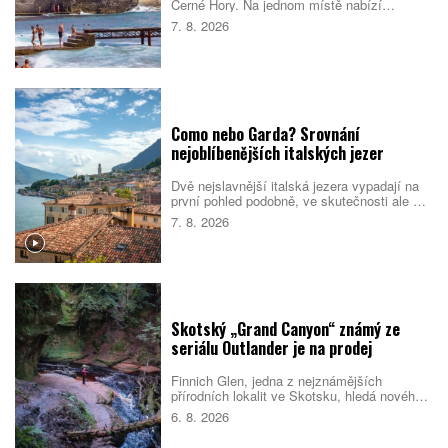
Černé Hory. Na jednom místě nabízí
opevněné staré město, dlouhé městské
7. 8. 2026
pláže, menší zátoky i snadné výlety podél
pobřeží. Nejlepší je dorazit mimo vrchol léta,
během kterého se ulice i pláže rychle plní.
Como nebo Garda? Srovnání
nejoblíbenějších italských jezer
Dvě nejslavnější italská jezera vypadají na
první pohled podobně, ve skutečnosti ale cílí
na jiné cestovatele. Como staví na eleganci,
7. 8. 2026
vilách a klidnější atmosféře. Garda je větší,
živější a lépe sedí rodinám i lidem, kteří
chtějí trávit dovolenou aktivně. Které z nich
si vyberete vy?
Skotský „Grand Canyon“ známý ze
seriálu Outlander je na prodej
Finnich Glen, jedna z nejznámějších
přírodních lokalit ve Skotsku, hledá nového
majitele. Soutěsku proslavil seriál Outlander,
6. 8. 2026
ale objevila se i v dalších filmech a
televizních pořadech. Prodej zahrnuje také