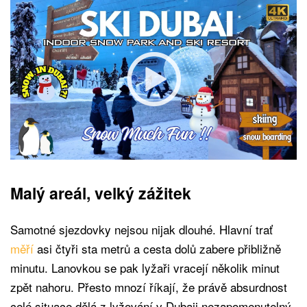
Malý areál, velký zážitek
Samotné sjezdovky nejsou nijak dlouhé. Hlavní trať
měří
asi čtyři sta metrů a cesta dolů zabere přibližně
minutu. Lanovkou se pak lyžaři vracejí několik minut
zpět nahoru. Přesto mnozí říkají, že právě absurdnost
celé situace dělá z lyžování v Dubaji nezapomenutelný