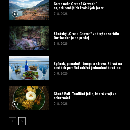
Como nebo Garda? Srovnání
nejoblíbenějších italských jezer
7. 8. 2026
Skotský „Grand Canyon“ známý ze seriálu
Outlander je na prodej
6. 8. 2026
Spánek, pomalejší tempo a strava. Zdraví na
cestách pomáhá udržet jednoduchá rutina
5. 8. 2026
Chutě Bali. Tradiční jídla, která stojí za
ochutnání
5. 8. 2026