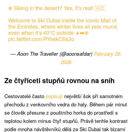
❄️ Skiing in the desert? Yes, it’s real! 🇦🇪
Welcome to Ski Dubai inside the iconic Mall of
the Emirates, where winter lives all year round,
even when it’s 40°C outside ☀️➡️❄️
pic.twitter.com/RYoekCSs3o
— Aoon The Traveller (@aoonsafdar)
February 26,
2026
Ze čtyřiceti stupňů rovnou na sníh
Cestovatelé často
popisují
největší šok při samotném
přechodu z venkovního vedra do haly. Během pár minut
se člověk přesune z pouštního horka do prostředí s
teplotou kolem minus čtyř stupňů. Právě tenhle kontrast
podle mnoha návštěvníků dělá ze Ski Dubai tak bizarní