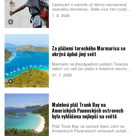
Cestování o samotě už dávno neznamená
osamělou dovolenou. Stále více žen vyráží
do světa bez partnera či rodiny, zároveň ale
1. 8. 2026
vyhledává malé skupiny stejně naladěných
cestovatelek. Spojují je nové zážitky, pocit
bezpečí i chuť poznat samy sebe.
Za plážemi tureckého Marmarisu se
ukrývá úplně jiný svět
Marmaris na jihozápadním pobřeží Turecka
nabízí víc než jen pláže a hotelové resorty.
Město obklopují borové lesy, zátoky s
31. 7. 2026
průzračnou vodou i pozůstatky dávných
civilizací. Večer se jeho poklidnější tvář
mění v jedno z nejživějších letovisek
turecké riviéry.
Malebná pláž Trunk Bay na
Amerických Panenských ostrovech
byla vyhlášena nejlepší na světě
Pláž Trunk Bay na ostrově Saint John na
Amerických Panenských ostrovech ovládla
žebříček nejlepších pláží světa pro rok 2026.