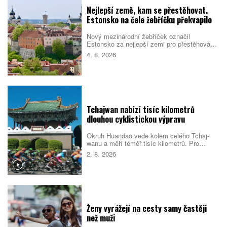
Nejlepší země, kam se přestěhovat.
Estonsko na čele žebříčku překvapilo
Nový mezinárodní žebříček označil
Estonsko za nejlepší zemi pro přestěhování
v roce 2026. Pobaltský stát se umístil před
4. 8. 2026
Singapurem i Malajsií díky kombinaci
kvalitních služeb, příznivého
podnikatelského prostředí, bezpečnosti i
dostupného bydlení. Do první desítky se
dostalo také Česko.
Tchajwan nabízí tisíc kilometrů
dlouhou cyklistickou výpravu
Okruh Huandao vede kolem celého Tchaj-
wanu a měří téměř tisíc kilometrů. Pro
místní představuje oblíbený přechodový
2. 8. 2026
rituál, turistům zase ukazuje odlehlé pobřeží,
původní kulturu i překvapivou pohostinnost.
Náročná cesta přitom není jen sportovním
výkonem. Nabízí pestrý obraz ostrova, který
se za řídítky mění téměř každou hodinou.
Ženy vyrážejí na cesty samy častěji
než muži