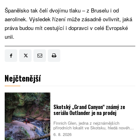
Španělsko tak čelí dvojímu tlaku – z Bruselu i od
aerolinek. Výsledek řízení může zásadně ovlivnit, jaká
práva budou mít cestující i dopravci v celé Evropské
unii.
Nejčtenější
Skotský „Grand Canyon“ známý ze
seriálu Outlander je na prodej
Finnich Glen, jedna z nejznámějších
přírodních lokalit ve Skotsku, hledá nového
majitele. Soutěsku proslavil seriál Outlander,
6. 8. 2026
ale objevila se i v dalších filmech a