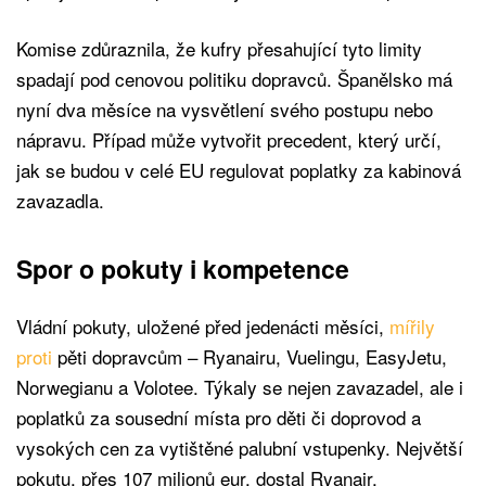
Komise zdůraznila, že kufry přesahující tyto limity
spadají pod cenovou politiku dopravců. Španělsko má
nyní dva měsíce na vysvětlení svého postupu nebo
nápravu. Případ může vytvořit precedent, který určí,
jak se budou v celé EU regulovat poplatky za kabinová
zavazadla.
Spor o pokuty i kompetence
Vládní pokuty, uložené před jedenácti měsíci,
mířily
proti
pěti dopravcům – Ryanairu, Vuelingu, EasyJetu,
Norwegianu a Volotee. Týkaly se nejen zavazadel, ale i
poplatků za sousední místa pro děti či doprovod a
vysokých cen za vytištěné palubní vstupenky. Největší
pokutu, přes 107 milionů eur, dostal Ryanair.