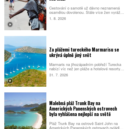
Cestování o samotě už dávno neznamená
osamělou dovolenou. Stále více žen vyráží
do světa bez partnera či rodiny, zároveň ale
1. 8. 2026
vyhledává malé skupiny stejně naladěných
cestovatelek. Spojují je nové zážitky, pocit
bezpečí i chuť poznat samy sebe.
Za plážemi tureckého Marmarisu se
ukrývá úplně jiný svět
Marmaris na jihozápadním pobřeží Turecka
nabízí víc než jen pláže a hotelové resorty.
Město obklopují borové lesy, zátoky s
31. 7. 2026
průzračnou vodou i pozůstatky dávných
civilizací. Večer se jeho poklidnější tvář
mění v jedno z nejživějších letovisek
turecké riviéry.
Malebná pláž Trunk Bay na
Amerických Panenských ostrovech
byla vyhlášena nejlepší na světě
Pláž Trunk Bay na ostrově Saint John na
Amerických Panenských ostrovech ovládla