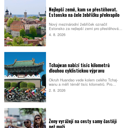
měli ochutnat?
Nejlepší země, kam se přestěhovat.
Estonsko na čele žebříčku překvapilo
Nový mezinárodní žebříček označil
Estonsko za nejlepší zemi pro přestěhování
v roce 2026. Pobaltský stát se umístil před
4. 8. 2026
Singapurem i Malajsií díky kombinaci
kvalitních služeb, příznivého
podnikatelského prostředí, bezpečnosti i
dostupného bydlení. Do první desítky se
dostalo také Česko.
Tchajwan nabízí tisíc kilometrů
dlouhou cyklistickou výpravu
Okruh Huandao vede kolem celého Tchaj-
wanu a měří téměř tisíc kilometrů. Pro
místní představuje oblíbený přechodový
2. 8. 2026
rituál, turistům zase ukazuje odlehlé pobřeží,
původní kulturu i překvapivou pohostinnost.
Náročná cesta přitom není jen sportovním
výkonem. Nabízí pestrý obraz ostrova, který
se za řídítky mění téměř každou hodinou.
Ženy vyrážejí na cesty samy častěji
než muži