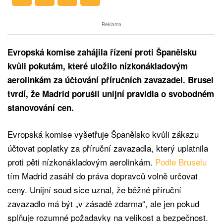
Reklama
Evropská komise zahájila řízení proti Španělsku
kvůli pokutám, které uložilo nízkonákladovým
aerolinkám za účtování příručních zavazadel. Brusel
tvrdí, že Madrid porušil unijní pravidla o svobodném
stanovování cen.
Evropská komise vyšetřuje Španělsko kvůli zákazu
účtovat poplatky za příruční zavazadla, který uplatnila
proti pěti nízkonákladovým aerolinkám.
Podle Bruselu
tím Madrid zasáhl do práva dopravců volně určovat
ceny. Unijní soud sice uznal, že běžné příruční
zavazadlo má být „v zásadě zdarma“, ale jen pokud
splňuje rozumné požadavky na velikost a bezpečnost.