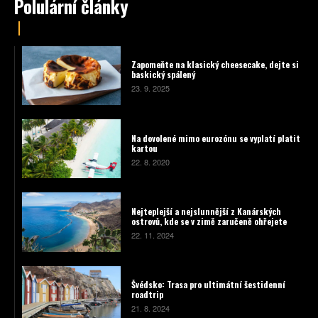
Polulární články
Zapomeňte na klasický cheesecake, dejte si
baskický spálený
23. 9. 2025
Na dovolené mimo eurozónu se vyplatí platit
kartou
22. 8. 2020
Nejteplejší a nejslunnější z Kanárských
ostrovů, kde se v zimě zaručeně ohřejete
22. 11. 2024
Švédsko: Trasa pro ultimátní šestidenní
roadtrip
21. 8. 2024