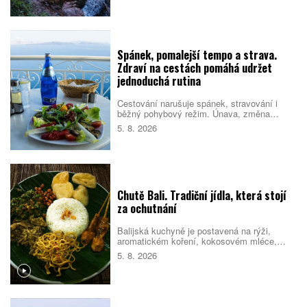
televizních pořadech. Prodej zahrnuje také
schválené plány na nové návštěvnické
centrum.
Spánek, pomalejší tempo a strava.
Zdraví na cestách pomáhá udržet
jednoduchá rutina
Cestování narušuje spánek, stravování i
běžný pohybový režim. Únava, změna
prostředí a nabitý program pak mohou zvýšit
5. 8. 2026
riziko, že se člověk nebude cítit dobře.
Pomáhá proto držet se několika
jednoduchých návyků, které podpoří tělo i
psychiku.
Chutě Bali. Tradiční jídla, která stojí
za ochutnání
Balijská kuchyně je postavená na rýži,
aromatickém koření, kokosovém mléce,
chilli a pomalé přípravě masa. Na jídelních
5. 8. 2026
lístcích se střídají pečené vepřové,
kořeněná drůbež, smažené nudle, polévky i
sladké rýžové dezerty. Mnoho pokrmů
vychází z indonéské kuchyně, Bali jim ale
dává vlastní charakter. Co byste rozhodně