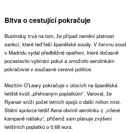
Bitva o cestující pokračuje
Bustinduy trvá na tom, že případ nemění platnost
sankcí, které teď řeší španělské soudy. V červnu soud
v Madridu vydal předběžné opatření, které dočasně
pozastavilo vybírání pokut a umožnilo aerolinkám
pokračovat v současné cenové politice.
Mezitím O’Leary pokračuje v útocích na španělská
letiště kvůli „přehnaným poplatkům“. Varoval, že
Ryanair sníží počet letních spojů o další milion míst.
Státní správce letišť Aena obvinil aerolinku z „cílené
kampaně nátlaku“, přičemž sám plánuje zvýšení
letištních poplatků o 0,68 eura.