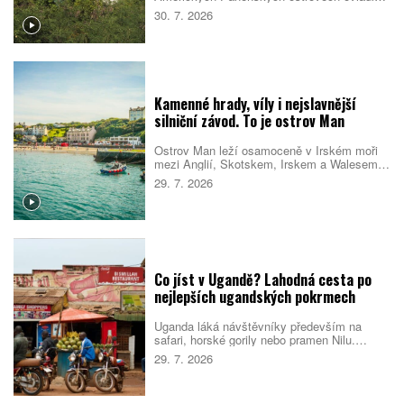
žebříček nejlepších pláží světa pro rok 2026.
30. 7. 2026
Rozhodla kombinace bílého písku, průzračné
vody, dobré dostupnosti i mimořádné polohy
v národním parku. Návštěvníky navíc čeká
podmořská šnorchlovací stezka přímo u
pobřeží.
Kamenné hrady, víly i nejslavnější
silniční závod. To je ostrov Man
Ostrov Man leží osamoceně v Irském moři
mezi Anglií, Skotskem, Irskem a Walesem.
Nabízí dramatické pobřeží, zelená údolí,
29. 7. 2026
staré hrady i příběhy o vílách a přízracích.
Vedle slavného motocyklového závodu tu
návštěvníci najdou historické železnice, pěší
trasy, bohatý ptačí život a jednu z
nejtemnějších nočních obloh na Britských
ostrovech.
Co jíst v Ugandě? Lahodná cesta po
nejlepších ugandských pokrmech
Uganda láká návštěvníky především na
safari, horské gorily nebo pramen Nilu.
Místní kuchyně ale patří k zážitkům, které
29. 7. 2026
mnoho cestovatelů příjemně překvapí. Staví
na čerstvých surovinách, jednoduchých
receptech a tradicích, které se v různých