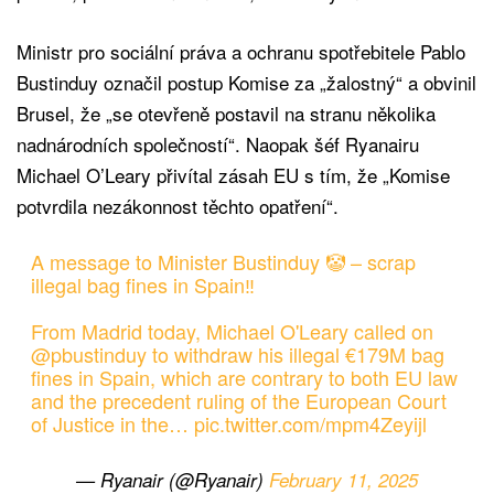
Ministr pro sociální práva a ochranu spotřebitele Pablo
Bustinduy označil postup Komise za „žalostný“ a obvinil
Brusel, že „se otevřeně postavil na stranu několika
nadnárodních společností“. Naopak šéf Ryanairu
Michael O’Leary přivítal zásah EU s tím, že „Komise
potvrdila nezákonnost těchto opatření“.
A message to Minister Bustinduy 🤡 – scrap
illegal bag fines in Spain‼️
From Madrid today, Michael O'Leary called on
@pbustinduy
to withdraw his illegal €179M bag
fines in Spain, which are contrary to both EU law
and the precedent ruling of the European Court
of Justice in the…
pic.twitter.com/mpm4Zeyijl
— Ryanair (@Ryanair)
February 11, 2025