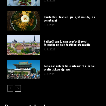
5. 8. 2026
Chutě Bali. Tradiční jídla, která stojí za
ochutnání
5. 8. 2026
Nejlepší země, kam se přestěhovat.
Estonsko na čele žebříčku překvapilo
4. 8. 2026
Tchajwan nabízí tisíc kilometrů dlouhou
cyklistickou výpravu
2. 8. 2026