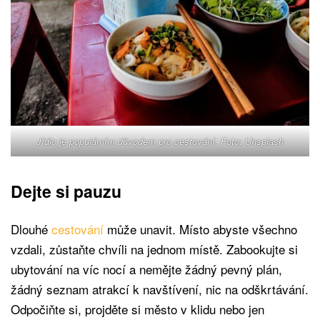
Jídlo je populárním důvodem pro cestování. Foto: Unsplash
Dejte si pauzu
Dlouhé
cestování
může unavit. Místo abyste všechno
vzdali, zůstaňte chvíli na jednom místě. Zabookujte si
ubytování na víc nocí a nemějte žádný pevný plán,
žádný seznam atrakcí k navštívení, nic na odškrtávání.
Odpočiňte si, projděte si město v klidu nebo jen