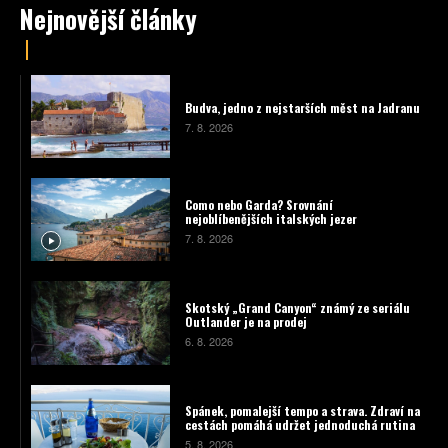
Nejnovější články
Budva, jedno z nejstarších měst na Jadranu
7. 8. 2026
Como nebo Garda? Srovnání
nejoblíbenějších italských jezer
7. 8. 2026
Skotský „Grand Canyon“ známý ze seriálu
Outlander je na prodej
6. 8. 2026
Spánek, pomalejší tempo a strava. Zdraví na
cestách pomáhá udržet jednoduchá rutina
5. 8. 2026