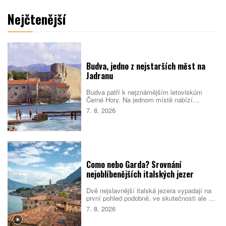
Nejčtenější
Budva, jedno z nejstarších měst na
Jadranu
Budva patří k nejznámějším letoviskům
Černé Hory. Na jednom místě nabízí
opevněné staré město, dlouhé městské
7. 8. 2026
pláže, menší zátoky i snadné výlety podél
pobřeží. Nejlepší je dorazit mimo vrchol léta,
během kterého se ulice i pláže rychle plní.
Como nebo Garda? Srovnání
nejoblíbenějších italských jezer
Dvě nejslavnější italská jezera vypadají na
první pohled podobně, ve skutečnosti ale cílí
na jiné cestovatele. Como staví na eleganci,
7. 8. 2026
vilách a klidnější atmosféře. Garda je větší,
živější a lépe sedí rodinám i lidem, kteří