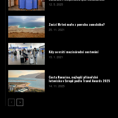
12. 5. 2025
Zmizí Mrtvé moře z povrchu zemského?
25. 11. 2021
Kdy se vrátí mezinárodní cestování
15. 1. 2021
Costa Navarino, nejlepší přímořské
letovisko v Evropě podle Travel Awards 2025
14. 11. 2025