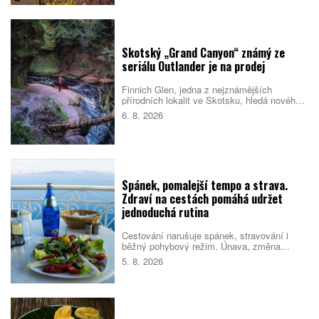
chtějí trávit dovolenou aktivně. Které z nich
si vyberete vy?
Skotský „Grand Canyon“ známý ze
seriálu Outlander je na prodej
Finnich Glen, jedna z nejznámějších
přírodních lokalit ve Skotsku, hledá nového
majitele. Soutěsku proslavil seriál Outlander,
6. 8. 2026
ale objevila se i v dalších filmech a
televizních pořadech. Prodej zahrnuje také
schválené plány na nové návštěvnické
centrum.
Spánek, pomalejší tempo a strava.
Zdraví na cestách pomáhá udržet
jednoduchá rutina
Cestování narušuje spánek, stravování i
běžný pohybový režim. Únava, změna
prostředí a nabitý program pak mohou zvýšit
5. 8. 2026
riziko, že se člověk nebude cítit dobře.
Pomáhá proto držet se několika
jednoduchých návyků, které podpoří tělo i
psychiku.