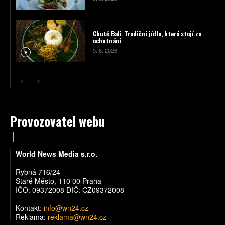
Chutě Bali. Tradiční jídla, která stojí za
ochutnání
5. 8. 2026
Provozovatel webu
World News Media s.r.o.
Rybná 716/24
Staré Město, 110 00 Praha
IČO: 09372008 DIČ: CZ09372008
Kontakt:
info@wn24.cz
Reklama:
reklama@wn24.cz