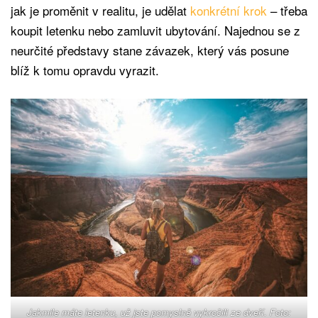
jak je proměnit v realitu, je udělat
konkrétní krok
– třeba
koupit letenku nebo zamluvit ubytování. Najednou se z
neurčité představy stane závazek, který vás posune
blíž k tomu opravdu vyrazit.
Jakmile máte letenku, už jste pomyslně vykročili ze dveří. Foto: