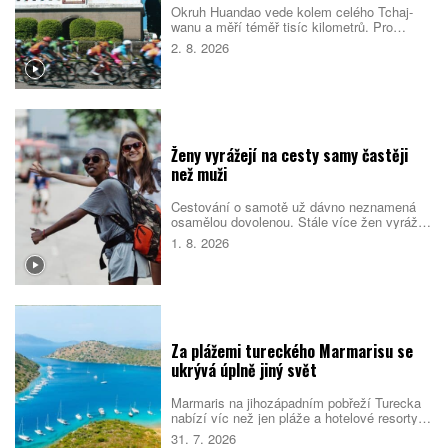
Okruh Huandao vede kolem celého Tchaj-
wanu a měří téměř tisíc kilometrů. Pro
místní představuje oblíbený přechodový
2. 8. 2026
rituál, turistům zase ukazuje odlehlé pobřeží,
původní kulturu i překvapivou pohostinnost.
Náročná cesta přitom není jen sportovním
výkonem. Nabízí pestrý obraz ostrova, který
se za řídítky mění téměř každou hodinou.
Ženy vyrážejí na cesty samy častěji
než muži
Cestování o samotě už dávno neznamená
osamělou dovolenou. Stále více žen vyráží
do světa bez partnera či rodiny, zároveň ale
1. 8. 2026
vyhledává malé skupiny stejně naladěných
cestovatelek. Spojují je nové zážitky, pocit
bezpečí i chuť poznat samy sebe.
Za plážemi tureckého Marmarisu se
ukrývá úplně jiný svět
Marmaris na jihozápadním pobřeží Turecka
nabízí víc než jen pláže a hotelové resorty.
Město obklopují borové lesy, zátoky s
31. 7. 2026
průzračnou vodou i pozůstatky dávných