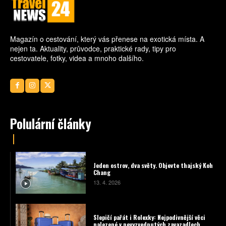
Magazín o cestování, který vás přenese na exotická místa. A
nejen ta. Aktuality, průvodce, praktické rady, tipy pro
cestovatele, fotky, videa a mnoho dalšího.
Polulární články
Jeden ostrov, dva světy. Objevte thajský Koh
Chang
13. 4. 2026
Slepičí pařát i Rolexky: Nejpodivnější věci
nalezené v nevyzvednutých zavazadlech