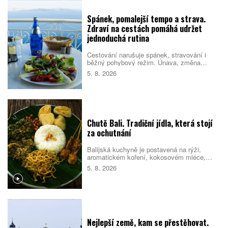
Spánek, pomalejší tempo a strava.
Zdraví na cestách pomáhá udržet
jednoduchá rutina
Cestování narušuje spánek, stravování i
běžný pohybový režim. Únava, změna
prostředí a nabitý program pak mohou zvýšit
5. 8. 2026
riziko, že se člověk nebude cítit dobře.
Pomáhá proto držet se několika
jednoduchých návyků, které podpoří tělo i
psychiku.
Chutě Bali. Tradiční jídla, která stojí
za ochutnání
Balijská kuchyně je postavená na rýži,
aromatickém koření, kokosovém mléce,
chilli a pomalé přípravě masa. Na jídelních
5. 8. 2026
lístcích se střídají pečené vepřové,
kořeněná drůbež, smažené nudle, polévky i
sladké rýžové dezerty. Mnoho pokrmů
vychází z indonéské kuchyně, Bali jim ale
dává vlastní charakter. Co byste rozhodně
měli ochutnat?
Nejlepší země, kam se přestěhovat.