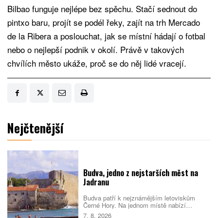
Bilbao funguje nejlépe bez spěchu. Stačí sednout do
pintxo baru, projít se podél řeky, zajít na trh Mercado
de la Ribera a poslouchat, jak se místní hádají o fotbal
nebo o nejlepší podnik v okolí. Právě v takových
chvílích město ukáže, proč se do něj lidé vracejí.
Nejčtenější
Budva, jedno z nejstarších měst na
Jadranu
Budva patří k nejznámějším letoviskům
Černé Hory. Na jednom místě nabízí
opevněné staré město, dlouhé městské
7. 8. 2026