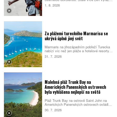
do světa bez partnera či rodiny, zároveň ale
1. 8. 2026
vyhledává malé skupiny stejně naladěných
cestovatelek. Spojují je nové zážitky, pocit
bezpečí i chuť poznat samy sebe.
Za plážemi tureckého Marmarisu se
ukrývá úplně jiný svět
Marmaris na jihozápadním pobřeží Turecka
nabízí víc než jen pláže a hotelové resorty.
Město obklopují borové lesy, zátoky s
31. 7. 2026
průzračnou vodou i pozůstatky dávných
civilizací. Večer se jeho poklidnější tvář
mění v jedno z nejživějších letovisek
turecké riviéry.
Malebná pláž Trunk Bay na
Amerických Panenských ostrovech
byla vyhlášena nejlepší na světě
Pláž Trunk Bay na ostrově Saint John na
Amerických Panenských ostrovech ovládla
žebříček nejlepších pláží světa pro rok 2026.
30. 7. 2026
Rozhodla kombinace bílého písku, průzračné
vody, dobré dostupnosti i mimořádné polohy