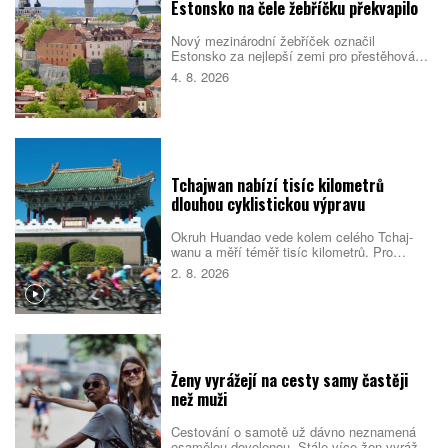
Estonsko na čele žebříčku překvapilo
Nový mezinárodní žebříček označil
Estonsko za nejlepší zemi pro přestěhování
v roce 2026. Pobaltský stát se umístil před
4. 8. 2026
Singapurem i Malajsií díky kombinaci
kvalitních služeb, příznivého
podnikatelského prostředí, bezpečnosti i
dostupného bydlení. Do první desítky se
dostalo také Česko.
Tchajwan nabízí tisíc kilometrů
dlouhou cyklistickou výpravu
Okruh Huandao vede kolem celého Tchaj-
wanu a měří téměř tisíc kilometrů. Pro
místní představuje oblíbený přechodový
2. 8. 2026
rituál, turistům zase ukazuje odlehlé pobřeží,
původní kulturu i překvapivou pohostinnost.
Náročná cesta přitom není jen sportovním
výkonem. Nabízí pestrý obraz ostrova, který
se za řídítky mění téměř každou hodinou.
Ženy vyrážejí na cesty samy častěji
než muži
Cestování o samotě už dávno neznamená
osamělou dovolenou. Stále více žen vyráží