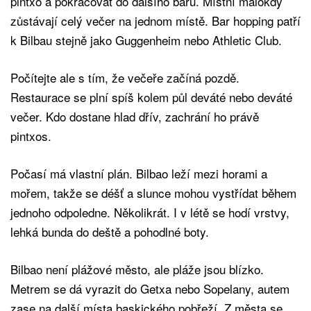
pintxo a pokračovat do dalšího baru. Místní málokdy
zůstávají celý večer na jednom místě. Bar hopping patří
k Bilbau stejně jako Guggenheim nebo Athletic Club.
Počítejte ale s tím, že večeře začíná pozdě.
Restaurace se plní spíš kolem půl deváté nebo deváté
večer. Kdo dostane hlad dřív, zachrání ho právě
pintxos.
Počasí má vlastní plán. Bilbao leží mezi horami a
mořem, takže se déšť a slunce mohou vystřídat během
jednoho odpoledne. Několikrát. I v létě se hodí vrstvy,
lehká bunda do deště a pohodlné boty.
Bilbao není plážové město, ale pláže jsou blízko.
Metrem se dá vyrazit do Getxa nebo Sopelany, autem
zase na další místa baskického pobřeží. Z města se