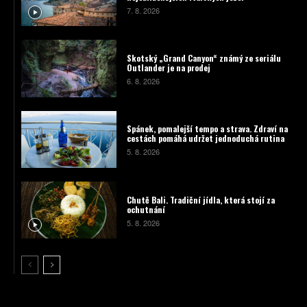
7. 8. 2026
Skotský „Grand Canyon“ známý ze seriálu
Outlander je na prodej
6. 8. 2026
Spánek, pomalejší tempo a strava. Zdraví na
cestách pomáhá udržet jednoduchá rutina
5. 8. 2026
Chutě Bali. Tradiční jídla, která stojí za
ochutnání
5. 8. 2026