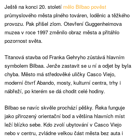
Ještě na konci 20. století
mělo Bilbao pověst
průmyslového města plného továren, loděnic a těžkého
provozu. Pak přišel zlom. Otevření Guggenheimova
muzea v roce 1997 změnilo obraz města a přitáhlo
pozornost světa.
Titanová stavba od Franka Gehryho zůstává hlavním
symbolem Bilbaa. Jenže zastavit se u ní a odjet by byla
chyba. Město má středověké uličky Casco Viejo,
moderní čtvrť Abando, mosty, kulturní centra, trhy i
nábřeží, po kterém se dá chodit celé hodiny.
Bilbao se navíc skvěle prochází pěšky. Řeka funguje
jako přirozený orientační bod a většina hlavních míst
leží blízko sebe. Kdo zvolí ubytování v Casco Viejo
nebo v centru, zvládne velkou část města bez auta i