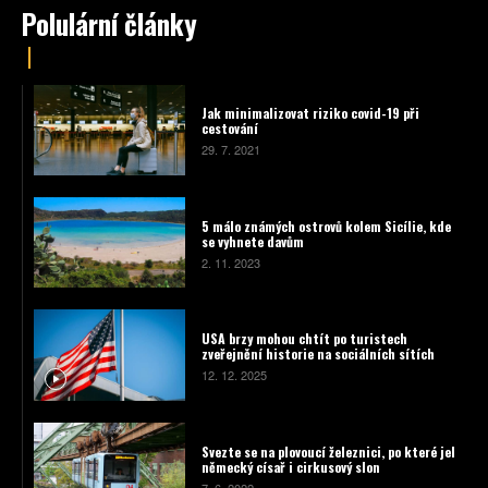
Polulární články
Jak minimalizovat riziko covid-19 při
cestování
29. 7. 2021
5 málo známých ostrovů kolem Sicílie, kde
se vyhnete davům
2. 11. 2023
USA brzy mohou chtít po turistech
zveřejnění historie na sociálních sítích
12. 12. 2025
Svezte se na plovoucí železnici, po které jel
německý císař i cirkusový slon
7. 6. 2022