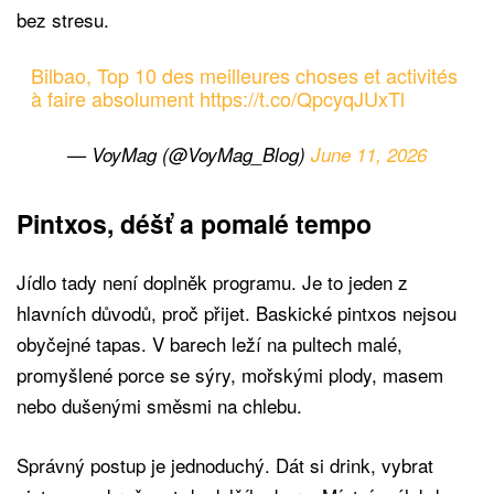
bez stresu.
Bilbao, Top 10 des meilleures choses et activités
à faire absolument
https://t.co/QpcyqJUxTl
— VoyMag (@VoyMag_Blog)
June 11, 2026
Pintxos, déšť a pomalé tempo
Jídlo tady není doplněk programu. Je to jeden z
hlavních důvodů, proč přijet. Baskické pintxos nejsou
obyčejné tapas. V barech leží na pultech malé,
promyšlené porce se sýry, mořskými plody, masem
nebo dušenými směsmi na chlebu.
Správný postup je jednoduchý. Dát si drink, vybrat