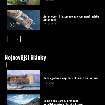
Aman otevírá rezervace na svou první jachtu
Amangati
25. 1. 2026
Nejnovější články
Budva, jedno z nejstarších měst na Jadranu
7. 8. 2026
Como nebo Garda? Srovnání
nejoblíbenějších italských jezer