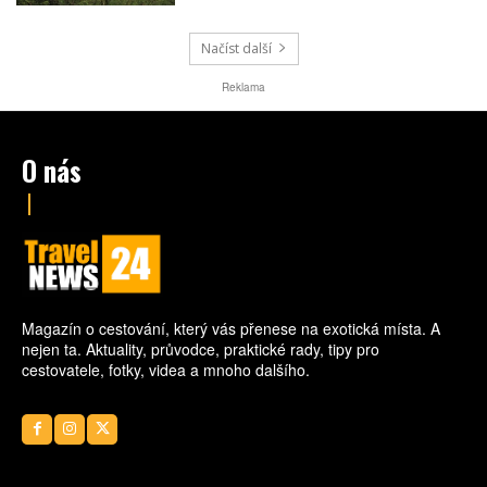
v národním parku. Návštěvníky navíc čeká
podmořská šnorchlovací stezka přímo u
pobřeží.
Načíst další
Reklama
O nás
Magazín o cestování, který vás přenese na exotická místa. A
nejen ta. Aktuality, průvodce, praktické rady, tipy pro
cestovatele, fotky, videa a mnoho dalšího.