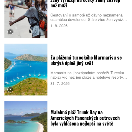
než muži
Cestování o samotě už dávno neznamená
osamělou dovolenou. Stále více žen vyráží
do světa bez partnera či rodiny, zároveň ale
1. 8. 2026
vyhledává malé skupiny stejně naladěných
cestovatelek. Spojují je nové zážitky, pocit
bezpečí i chuť poznat samy sebe.
Za plážemi tureckého Marmarisu se
ukrývá úplně jiný svět
Marmaris na jihozápadním pobřeží Turecka
nabízí víc než jen pláže a hotelové resorty.
Město obklopují borové lesy, zátoky s
31. 7. 2026
průzračnou vodou i pozůstatky dávných
civilizací. Večer se jeho poklidnější tvář
mění v jedno z nejživějších letovisek
turecké riviéry.
Malebná pláž Trunk Bay na
Amerických Panenských ostrovech
byla vyhlášena nejlepší na světě