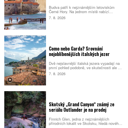
Budva patří k nejznámějším letoviskům
Černé Hory. Na jednom místě nabízí
opevněné staré město, dlouhé městské
7. 8. 2026
pláže, menší zátoky i snadné výlety podél
pobřeží. Nejlepší je dorazit mimo vrchol léta,
během kterého se ulice i pláže rychle plní.
Como nebo Garda? Srovnání
nejoblíbenějších italských jezer
Dvě nejslavnější italská jezera vypadají na
první pohled podobně, ve skutečnosti ale cílí
na jiné cestovatele. Como staví na eleganci,
7. 8. 2026
vilách a klidnější atmosféře. Garda je větší,
živější a lépe sedí rodinám i lidem, kteří
chtějí trávit dovolenou aktivně. Které z nich
si vyberete vy?
Skotský „Grand Canyon“ známý ze
seriálu Outlander je na prodej
Finnich Glen, jedna z nejznámějších
přírodních lokalit ve Skotsku, hledá nového
majitele. Soutěsku proslavil seriál Outlander,