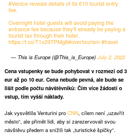
#Venice
reveals details of its €10 tourist entry
fee.
Overnight hotel guests will avoid paying the
entrance fee because they'll already be paying a
tourist tax through their hotel.
https://t.co/T1v29TPMg8
#overtourism
#travel
— This is Europe (@This_is_Europe)
July 2, 2022
Cena vstupenky se bude pohybovat v rozmezí od 3
eur až po 10 eur. Cena nebude pevná, ale bude se
lišit podle počtu návštěvníků: Čím více žádostí o
vstup, tím vyšší náklady.
Jak vysvětlila Venturini pro
CNN
, cílem není „uzavřít
město“, ale přimět lidi, aby si zarezervovali svou
návštěvu předem a snížili tak „turistické špičky“.