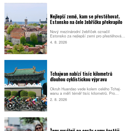
vychází z indonéské kuchyně, Bali jim ale
dává vlastní charakter. Co byste rozhodně
měli ochutnat?
Nejlepší země, kam se přestěhovat.
Estonsko na čele žebříčku překvapilo
Nový mezinárodní žebříček označil
Estonsko za nejlepší zemi pro přestěhování
v roce 2026. Pobaltský stát se umístil před
4. 8. 2026
Singapurem i Malajsií díky kombinaci
kvalitních služeb, příznivého
podnikatelského prostředí, bezpečnosti i
dostupného bydlení. Do první desítky se
dostalo také Česko.
Tchajwan nabízí tisíc kilometrů
dlouhou cyklistickou výpravu
Okruh Huandao vede kolem celého Tchaj-
wanu a měří téměř tisíc kilometrů. Pro
místní představuje oblíbený přechodový
2. 8. 2026
rituál, turistům zase ukazuje odlehlé pobřeží,
původní kulturu i překvapivou pohostinnost.
Náročná cesta přitom není jen sportovním
výkonem. Nabízí pestrý obraz ostrova, který
se za řídítky mění téměř každou hodinou.
Ženy vyrážejí na cesty samy častěji