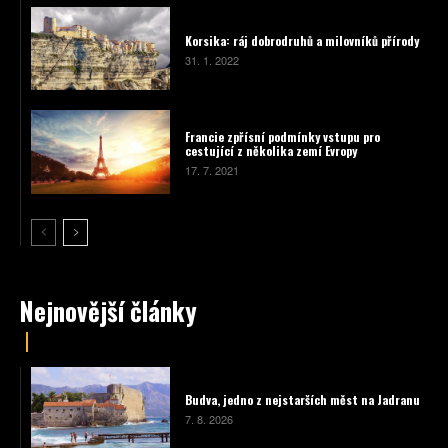
Korsika: ráj dobrodruhů a milovníků přírody
31. 1. 2022
Francie zpřísní podmínky vstupu pro
cestující z několika zemí Evropy
17. 7. 2021
Nejnovější články
Budva, jedno z nejstarších měst na Jadranu
7. 8. 2026