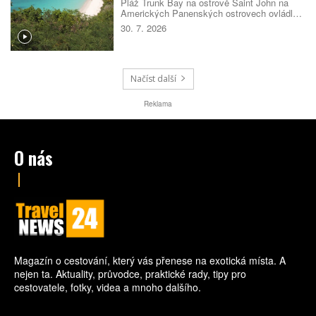
Pláž Trunk Bay na ostrově Saint John na
Amerických Panenských ostrovech ovládla
žebříček nejlepších pláží světa pro rok 2026.
30. 7. 2026
Rozhodla kombinace bílého písku, průzračné
vody, dobré dostupnosti i mimořádné polohy
v národním parku. Návštěvníky navíc čeká
podmořská šnorchlovací stezka přímo u
pobřeží.
Načíst další
Reklama
O nás
Magazín o cestování, který vás přenese na exotická místa. A
nejen ta. Aktuality, průvodce, praktické rady, tipy pro
cestovatele, fotky, videa a mnoho dalšího.