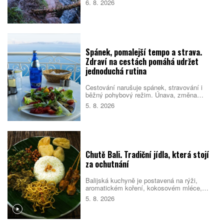
6. 8. 2026
ale objevila se i v dalších filmech a
televizních pořadech. Prodej zahrnuje také
schválené plány na nové návštěvnické
centrum.
Spánek, pomalejší tempo a strava.
Zdraví na cestách pomáhá udržet
jednoduchá rutina
Cestování narušuje spánek, stravování i
běžný pohybový režim. Únava, změna
prostředí a nabitý program pak mohou zvýšit
5. 8. 2026
riziko, že se člověk nebude cítit dobře.
Pomáhá proto držet se několika
jednoduchých návyků, které podpoří tělo i
psychiku.
Chutě Bali. Tradiční jídla, která stojí
za ochutnání
Balijská kuchyně je postavená na rýži,
aromatickém koření, kokosovém mléce,
chilli a pomalé přípravě masa. Na jídelních
5. 8. 2026
lístcích se střídají pečené vepřové,
kořeněná drůbež, smažené nudle, polévky i
sladké rýžové dezerty. Mnoho pokrmů