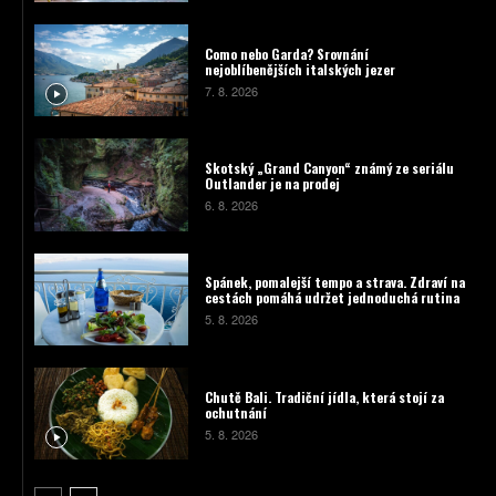
Como nebo Garda? Srovnání
nejoblíbenějších italských jezer
7. 8. 2026
Skotský „Grand Canyon“ známý ze seriálu
Outlander je na prodej
6. 8. 2026
Spánek, pomalejší tempo a strava. Zdraví na
cestách pomáhá udržet jednoduchá rutina
5. 8. 2026
Chutě Bali. Tradiční jídla, která stojí za
ochutnání
5. 8. 2026