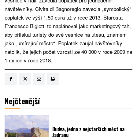
vesnice v Itálii zavedla poplatek pro jednodenní
návštěvníky. Civita di Bagnoregio zavedla „symbolický“
poplatek ve výši 1,50 eura už v roce 2013. Starosta
Francesco Bigiotti to naplánoval jako marketingový tah,
aby přilákal turisty do své vesnice na útesu, známém
jako „umírající město“. Poplatek zaujal návštěvníky
natolik, že jejich počet vzrostl ze 40 000 v roce 2009 na
1 milion v roce 2018.
Nejčtenější
Budva, jedno z nejstarších měst na
Jadranu