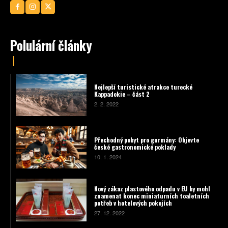
Polulární články
Nejlepší turistické atrakce turecké
Kappadokie – část 2
2. 2. 2022
Přechodný pobyt pro gurmány: Objevte
české gastronomické poklady
10. 1. 2024
Nový zákaz plastového odpadu v EU by mohl
znamenat konec miniaturních toaletních
potřeb v hotelových pokojích
27. 12. 2022