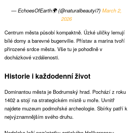
— EchoesOfEarth🌍 (@naturalbeautyi7)
March 2,
2026
Centrum města působí kompaktně. Úzké uličky lemují
bílé domy a barevné bugenvilie. Přístav a marina tvoří
přirozené srdce města. Vše tu je pohodlně v
docházkové vzdálenosti.
Historie i každodenní život
Dominantou města je Bodrumský hrad. Pochází z roku
1402 a stojí na strategickém místě u moře. Uvnitř
najdete muzeum podmořské archeologie. Sbírky patří k
nejvýznamnějším svého druhu.
Nedaleko leží pozůstatky antického Halikarnassu.