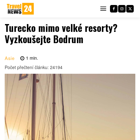
Turecko mimo velké resorty?
Vyzkoušejte Bodrum
Asie
1
min.
Počet přečtení článku:
24194