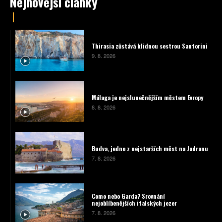
Nejnovější články
Thirasia zůstává klidnou sestrou Santorini
9. 8. 2026
Málaga je nejslunečnějším městem Evropy
8. 8. 2026
Budva, jedno z nejstarších měst na Jadranu
7. 8. 2026
Como nebo Garda? Srovnání
nejoblíbenějších italských jezer
7. 8. 2026