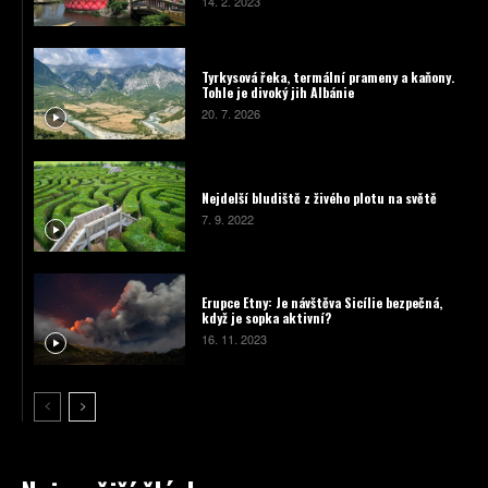
14. 2. 2023
Tyrkysová řeka, termální prameny a kaňony.
Tohle je divoký jih Albánie
20. 7. 2026
Nejdelší bludiště z živého plotu na světě
7. 9. 2022
Erupce Etny: Je návštěva Sicílie bezpečná,
když je sopka aktivní?
16. 11. 2023