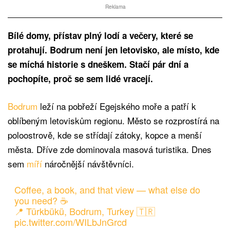
Reklama
Bílé domy, přístav plný lodí a večery, které se
protahují. Bodrum není jen letovisko, ale místo, kde
se míchá historie s dneškem. Stačí pár dní a
pochopíte, proč se sem lidé vracejí.
Bodrum
leží na pobřeží Egejského moře a patří k
oblíbeným letoviskům regionu. Město se rozprostírá na
poloostrově, kde se střídají zátoky, kopce a menší
města. Dříve zde dominovala masová turistika. Dnes
sem
míří
náročnější návštěvníci.
Coffee, a book, and that view — what else do
you need? ☕
📍 Türkbükü, Bodrum, Turkey 🇹🇷
pic.twitter.com/WILbJnGrcd