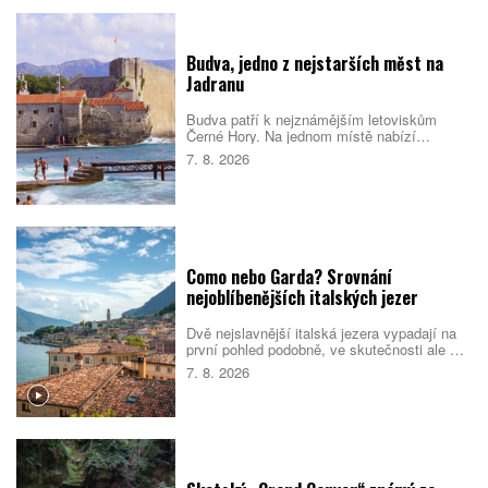
Budva, jedno z nejstarších měst na
Jadranu
Budva patří k nejznámějším letoviskům
Černé Hory. Na jednom místě nabízí
opevněné staré město, dlouhé městské
7. 8. 2026
pláže, menší zátoky i snadné výlety podél
pobřeží. Nejlepší je dorazit mimo vrchol léta,
během kterého se ulice i pláže rychle plní.
Como nebo Garda? Srovnání
nejoblíbenějších italských jezer
Dvě nejslavnější italská jezera vypadají na
první pohled podobně, ve skutečnosti ale cílí
na jiné cestovatele. Como staví na eleganci,
7. 8. 2026
vilách a klidnější atmosféře. Garda je větší,
živější a lépe sedí rodinám i lidem, kteří
chtějí trávit dovolenou aktivně. Které z nich
si vyberete vy?