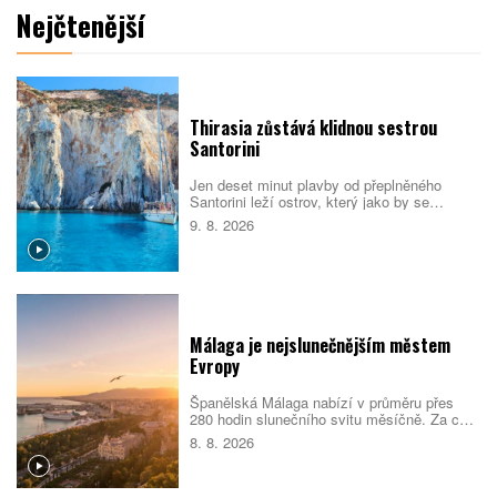
Nejčtenější
Thirasia zůstává klidnou sestrou
Santorini
Jen deset minut plavby od přeplněného
Santorini leží ostrov, který jako by se
turistickému ruchu záměrně vyhýbal.
9. 8. 2026
Thirasia nabízí bílé kostely, opuštěná
jeskynní sídla, sopečné pláže i výhledy na
kalderu bez davů.
Málaga je nejslunečnějším městem
Evropy
Španělská Málaga nabízí v průměru přes
280 hodin slunečního svitu měsíčně. Za celý
rok tak nasbírá více než 3000 slunečných
8. 8. 2026
hodin a podle srovnání cestovatelského
portálu Holidu vede žebříček
nejslunečnějších evropských měst.