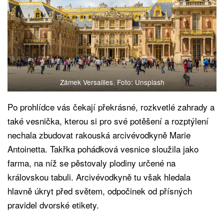
Zámek Versailles. Foto: Unsplash
Po prohlídce vás čekají překrásné, rozkvetlé zahrady a
také vesnička, kterou si pro své potěšení a rozptýlení
nechala zbudovat rakouská arcivévodkyně Marie
Antoinetta. Takřka pohádková vesnice sloužila jako
farma, na níž se pěstovaly plodiny určené na
královskou tabuli. Arcivévodkyně tu však hledala
hlavně úkryt před světem, odpočinek od přísných
pravidel dvorské etikety.