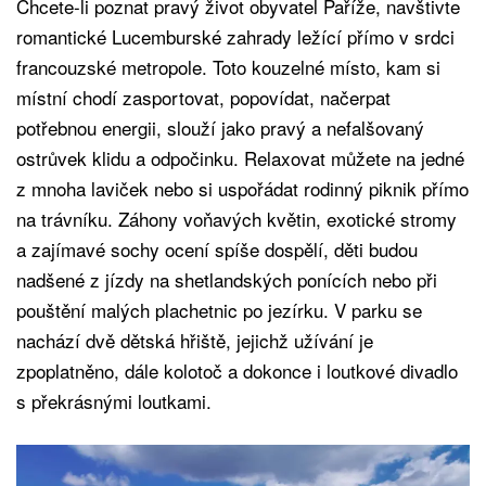
Chcete-li poznat pravý život obyvatel Paříže, navštivte
romantické Lucemburské zahrady ležící přímo v srdci
francouzské metropole. Toto kouzelné místo, kam si
místní chodí zasportovat, popovídat, načerpat
potřebnou energii, slouží jako pravý a nefalšovaný
ostrůvek klidu a odpočinku. Relaxovat můžete na jedné
z mnoha laviček nebo si uspořádat rodinný piknik přímo
na trávníku. Záhony voňavých květin, exotické stromy
a zajímavé sochy ocení spíše dospělí, děti budou
nadšené z jízdy na shetlandských ponících nebo při
pouštění malých plachetnic po jezírku. V parku se
nachází dvě dětská hřiště, jejichž užívání je
zpoplatněno, dále kolotoč a dokonce i loutkové divadlo
s překrásnými loutkami.