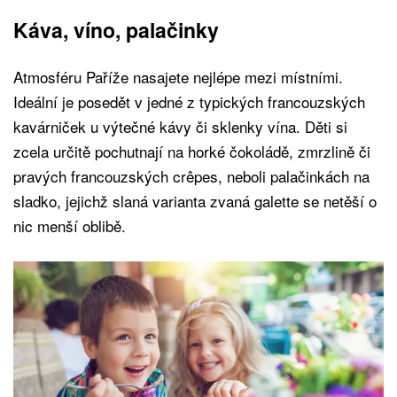
Káva, víno, palačinky
Atmosféru Paříže nasajete nejlépe mezi místními.
Ideální je posedět v jedné z typických francouzských
kavárniček u výtečné kávy či sklenky vína. Děti si
zcela určitě pochutnají na horké čokoládě, zmrzlině či
pravých francouzských crêpes, neboli palačinkách na
sladko, jejichž slaná varianta zvaná galette se netěší o
nic menší oblibě.