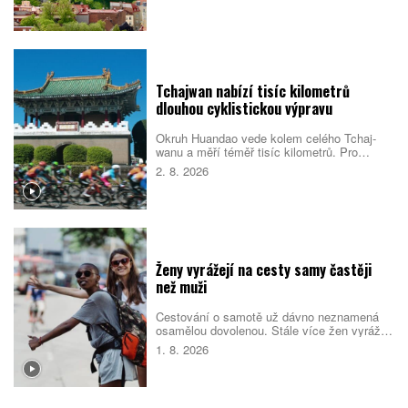
Singapurem i Malajsií díky kombinaci
kvalitních služeb, příznivého
podnikatelského prostředí, bezpečnosti i
dostupného bydlení. Do první desítky se
dostalo také Česko.
Tchajwan nabízí tisíc kilometrů
dlouhou cyklistickou výpravu
Okruh Huandao vede kolem celého Tchaj-
wanu a měří téměř tisíc kilometrů. Pro
místní představuje oblíbený přechodový
2. 8. 2026
rituál, turistům zase ukazuje odlehlé pobřeží,
původní kulturu i překvapivou pohostinnost.
Náročná cesta přitom není jen sportovním
výkonem. Nabízí pestrý obraz ostrova, který
se za řídítky mění téměř každou hodinou.
Ženy vyrážejí na cesty samy častěji
než muži
Cestování o samotě už dávno neznamená
osamělou dovolenou. Stále více žen vyráží
do světa bez partnera či rodiny, zároveň ale
1. 8. 2026
vyhledává malé skupiny stejně naladěných
cestovatelek. Spojují je nové zážitky, pocit
bezpečí i chuť poznat samy sebe.