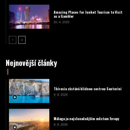
Amazing Places for Junket Tourism to Visit
as a Gambler
20. 4. 2025
Nejnovější články
Thirasia zůstává klidnou sestrou Santorini
9. 8. 2026
Málaga je nejslunečnějším městem Evropy
8. 8. 2026