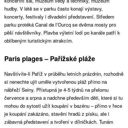
koncertní sál, muzeum vědy a techniky, muzeum
hudby. V létě se v parku často konají výstavy,
koncerty, festivaly i divadelní představení. Středem
parku protéká Canal de l’Ourcq se dvěma mosty pro
pěší návštěvníky. Plavba výletní lodí po kanále patří k
oblíbeným turistickým atrakcím.
Paris plages – Pařížské pláže
Navštívíte-li Paříž v průběhu letních prázdnin, rozhodně
si nenechte ujít uměle vytvořenou pláž přímo na
nábřeží Seiny. Přístupná je 4-5 týdnů na přelomu
července a srpna a nadchne především děti, které si tu
mohou do sytosti užít koupání v bazénu – přímo v řece
je koupání zakázáno, stavění hradů z písku, ale i
zábavná představení a tvoření v dílničkách. Tunám