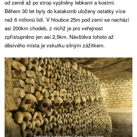
od země až po strop vyplněny lebkami a kostmi.
Během 30 let byly do katakomb uloženy ostatky více
než 6 milionů lidí. V hloubce 25m pod zemí se nachází
asi 200km chodeb, z nichž je pro veřejnost
zpřístupněno jen asi 2,5km. Návštěva tohoto až
děsivého místa je vskutku silným zážitkem.
Pařížské katakomby. Foto: Unsplash