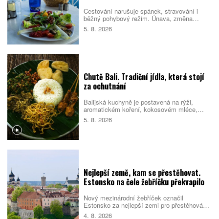
Cestování narušuje spánek, stravování i
běžný pohybový režim. Únava, změna
prostředí a nabitý program pak mohou zvýšit
5. 8. 2026
riziko, že se člověk nebude cítit dobře.
Pomáhá proto držet se několika
jednoduchých návyků, které podpoří tělo i
psychiku.
Chutě Bali. Tradiční jídla, která stojí
za ochutnání
Balijská kuchyně je postavená na rýži,
aromatickém koření, kokosovém mléce,
chilli a pomalé přípravě masa. Na jídelních
5. 8. 2026
lístcích se střídají pečené vepřové,
kořeněná drůbež, smažené nudle, polévky i
sladké rýžové dezerty. Mnoho pokrmů
vychází z indonéské kuchyně, Bali jim ale
dává vlastní charakter. Co byste rozhodně
měli ochutnat?
Nejlepší země, kam se přestěhovat.
Estonsko na čele žebříčku překvapilo
Nový mezinárodní žebříček označil
Estonsko za nejlepší zemi pro přestěhování
v roce 2026. Pobaltský stát se umístil před
4. 8. 2026