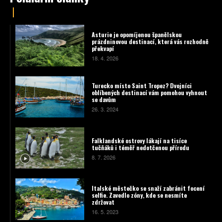
Asturie je opomíjenou španělskou
prázdninovou destinací, která vás rozhodně
překvapí
18. 4. 2026
Turecko místo Saint Tropez? Dvojníci
oblíbených destinací vám pomohou vyhnout
se davům
26. 3. 2024
Falklandské ostrovy lákají na tisíce
tučňáků i téměř nedotčenou přírodu
8. 7. 2026
Italské městečko se snaží zabránit focení
selfie. Zavedlo zóny, kde se nesmíte
zdržovat
16. 5. 2023