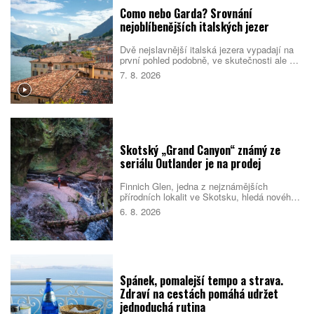
Como nebo Garda? Srovnání
nejoblíbenějších italských jezer
Dvě nejslavnější italská jezera vypadají na
první pohled podobně, ve skutečnosti ale cílí
na jiné cestovatele. Como staví na eleganci,
7. 8. 2026
vilách a klidnější atmosféře. Garda je větší,
živější a lépe sedí rodinám i lidem, kteří
chtějí trávit dovolenou aktivně. Které z nich
si vyberete vy?
Skotský „Grand Canyon“ známý ze
seriálu Outlander je na prodej
Finnich Glen, jedna z nejznámějších
přírodních lokalit ve Skotsku, hledá nového
majitele. Soutěsku proslavil seriál Outlander,
6. 8. 2026
ale objevila se i v dalších filmech a
televizních pořadech. Prodej zahrnuje také
schválené plány na nové návštěvnické
centrum.
Spánek, pomalejší tempo a strava.
Zdraví na cestách pomáhá udržet
jednoduchá rutina