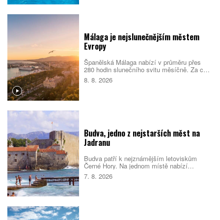
kalderu bez davů.
Málaga je nejslunečnějším městem
Evropy
Španělská Málaga nabízí v průměru přes
280 hodin slunečního svitu měsíčně. Za celý
rok tak nasbírá více než 3000 slunečných
8. 8. 2026
hodin a podle srovnání cestovatelského
portálu Holidu vede žebříček
nejslunečnějších evropských měst.
Budva, jedno z nejstarších měst na
Jadranu
Budva patří k nejznámějším letoviskům
Černé Hory. Na jednom místě nabízí
opevněné staré město, dlouhé městské
7. 8. 2026
pláže, menší zátoky i snadné výlety podél
pobřeží. Nejlepší je dorazit mimo vrchol léta,
během kterého se ulice i pláže rychle plní.