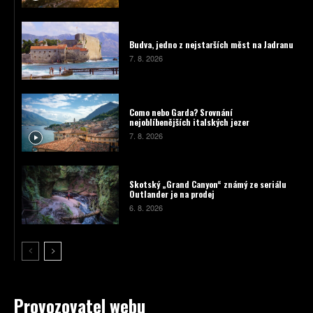
Budva, jedno z nejstarších měst na Jadranu
7. 8. 2026
Como nebo Garda? Srovnání
nejoblíbenějších italských jezer
7. 8. 2026
Skotský „Grand Canyon“ známý ze seriálu
Outlander je na prodej
6. 8. 2026
Provozovatel webu