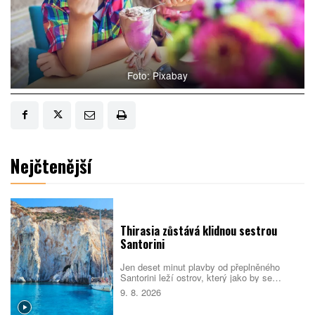
Foto: Pixabay
Nejčtenější
Thirasia zůstává klidnou sestrou
Santorini
Jen deset minut plavby od přeplněného
Santorini leží ostrov, který jako by se
turistickému ruchu záměrně vyhýbal.
9. 8. 2026
Thirasia nabízí bílé kostely, opuštěná
jeskynní sídla, sopečné pláže i výhledy na