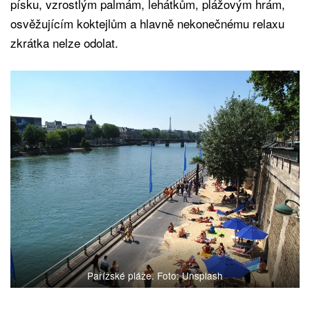
písku, vzrostlým palmám, lehátkům, plážovým hrám,
osvěžujícím koktejlům a hlavně nekonečnému relaxu
zkrátka nelze odolat.
Pařížské pláže. Foto: Unsplash