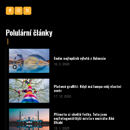
Polulární články
Sedm nejlepších výletů z Valencie
16. 3. 2026
Pletené graffiti: Když má lampa svůj vlastní
svetr
17. 12. 2020
Přivezte si skvělé fotky. Toto jsou
nejfotogeničtější místa v emirátu Abú
Dhabí
13. 1. 2025