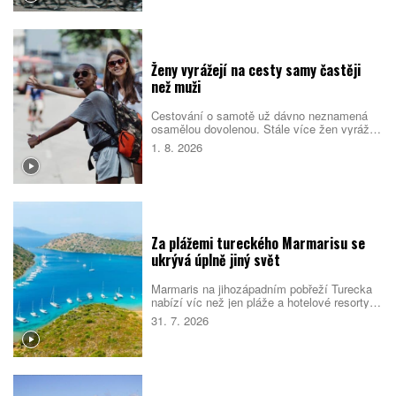
Náročná cesta přitom není jen sportovním
výkonem. Nabízí pestrý obraz ostrova, který
se za řídítky mění téměř každou hodinou.
Ženy vyrážejí na cesty samy častěji
než muži
Cestování o samotě už dávno neznamená
osamělou dovolenou. Stále více žen vyráží
do světa bez partnera či rodiny, zároveň ale
1. 8. 2026
vyhledává malé skupiny stejně naladěných
cestovatelek. Spojují je nové zážitky, pocit
bezpečí i chuť poznat samy sebe.
Za plážemi tureckého Marmarisu se
ukrývá úplně jiný svět
Marmaris na jihozápadním pobřeží Turecka
nabízí víc než jen pláže a hotelové resorty.
Město obklopují borové lesy, zátoky s
31. 7. 2026
průzračnou vodou i pozůstatky dávných
civilizací. Večer se jeho poklidnější tvář
mění v jedno z nejživějších letovisek
turecké riviéry.