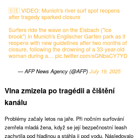
🇩🇪 VIDEO: Munich's river surf spot reopens
after tragedy sparked closure
Surfers ride the wave on the Eisbach ("ice
brook") in Munich's Englischer Garten park as it
reopens with new guidelines after two months of
closure, following the drowning of a 33-year-old
woman during a…
pic.twitter.com/sGNbaCY7YD
— AFP News Agency (@AFP)
July 19, 2025
Vlna zmizela po tragédii a čištění
kanálu
Problémy začaly letos na jaře. Při nočním surfování
zemřela mladá žena, když se její bezpečnostní leash
zachytila pod hladinou a stáhla ji pod vodu. Následovalo