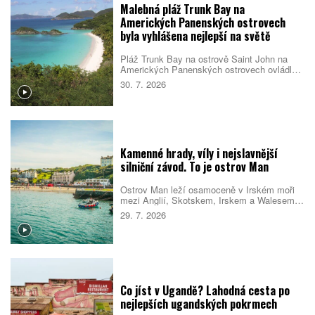
Malebná pláž Trunk Bay na
Amerických Panenských ostrovech
byla vyhlášena nejlepší na světě
Pláž Trunk Bay na ostrově Saint John na
Amerických Panenských ostrovech ovládla
žebříček nejlepších pláží světa pro rok 2026.
30. 7. 2026
Rozhodla kombinace bílého písku, průzračné
vody, dobré dostupnosti i mimořádné polohy
v národním parku. Návštěvníky navíc čeká
podmořská šnorchlovací stezka přímo u
pobřeží.
Kamenné hrady, víly i nejslavnější
silniční závod. To je ostrov Man
Ostrov Man leží osamoceně v Irském moři
mezi Anglií, Skotskem, Irskem a Walesem.
Nabízí dramatické pobřeží, zelená údolí,
29. 7. 2026
staré hrady i příběhy o vílách a přízracích.
Vedle slavného motocyklového závodu tu
návštěvníci najdou historické železnice, pěší
trasy, bohatý ptačí život a jednu z
nejtemnějších nočních obloh na Britských
ostrovech.
Co jíst v Ugandě? Lahodná cesta po
nejlepších ugandských pokrmech