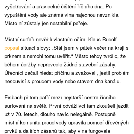
vyšetřování a pravidelné čištění říčního dna. Po
vypuštění vody ale známá vlna najednou nevznikla.
Místo ní zůstaly jen nestabilní peřeje.
Místní surfaři nevěřili vlastním očím. Klaus Rudolf
popsal
situaci slovy: „Stál jsem v pátek večer na kraji s
prknem a nemohl tomu uvěřit.“ Město tehdy tvrdilo, že
během údržby neprovedlo žádné stavební zásahy.
Úředníci začali hledat příčinu a zvažovali, jestli problém
nesouvisí s proudem vody nebo stavem dna kanálu.
Eisbach přitom patří mezi nejstarší centra říčního
surfování na světě. První odvážlivci tam zkoušeli jezdit
už v 70. letech, dlouho navíc nelegálně. Postupně
místní komunita proud vody upravila pomocí dřevěných
prvků a dalších zásahů tak, aby vlna fungovala