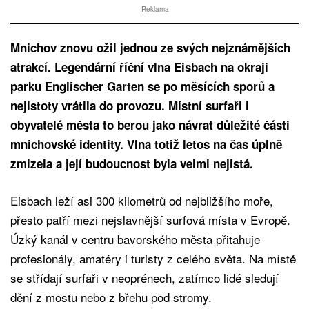
Reklama
Mnichov znovu ožil jednou ze svých nejznámějších
atrakcí. Legendární říční vlna Eisbach na okraji
parku Englischer Garten se po měsících sporů a
nejistoty vrátila do provozu. Místní surfaři i
obyvatelé města to berou jako návrat důležité části
mnichovské identity. Vlna totiž letos na čas úplně
zmizela a její budoucnost byla velmi nejistá.
Eisbach leží asi 300 kilometrů od nejbližšího moře,
přesto patří mezi nejslavnější surfová místa v Evropě.
Úzký kanál v centru bavorského města přitahuje
profesionály, amatéry i turisty z celého světa. Na místě
se střídají surfaři v neoprénech, zatímco lidé sledují
dění z mostu nebo z břehu pod stromy.