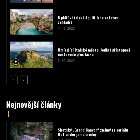
5 pláží v italské Apulii, kde se letos
zchladit
14. 8. 2025
Umírající italské město. Jediná přístupová
cesta vede přes lávku
3. 10. 2022
Nejnovější články
Skotský „Grand Canyon“ známý ze seriálu
Outlander je na prodej