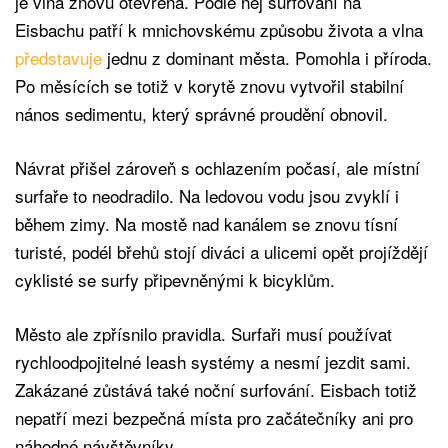
je vlna znovu otevřená. Podle něj surfování na
Eisbachu patří k mnichovskému způsobu života a vlna
představuje
jednu z dominant města. Pomohla i příroda.
Po měsících se totiž v korytě znovu vytvořil stabilní
nános sedimentu, který správné proudění obnovil.
Návrat přišel zároveň s ochlazením počasí, ale místní
surfaře to neodradilo. Na ledovou vodu jsou zvyklí i
během zimy. Na mostě nad kanálem se znovu tísní
turisté, podél břehů stojí diváci a ulicemi opět projíždějí
cyklisté se surfy připevněnými k bicyklům.
Město ale zpřísnilo pravidla. Surfaři musí používat
rychloodpojitelné leash systémy a nesmí jezdit sami.
Zakázané zůstává také noční surfování. Eisbach totiž
nepatří mezi bezpečná místa pro začátečníky ani pro
náhodné návštěvníky.