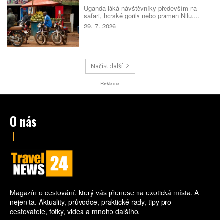
Uganda láká návštěvníky především na
safari, horské gorily nebo pramen Nilu.
Místní kuchyně ale patří k zážitkům, které
29. 7. 2026
mnoho cestovatelů příjemně překvapí. Staví
na čerstvých surovinách, jednoduchých
receptech a tradicích, které se v různých
částech země výrazně liší.
Načíst další
Reklama
O nás
Magazín o cestování, který vás přenese na exotická místa. A
nejen ta. Aktuality, průvodce, praktické rady, tipy pro
cestovatele, fotky, videa a mnoho dalšího.