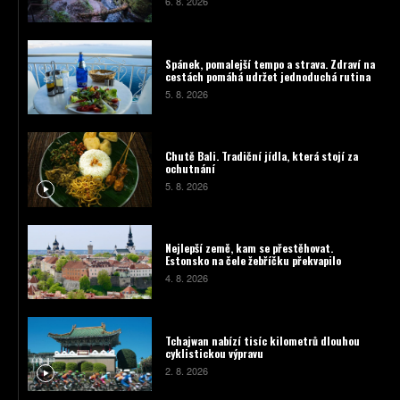
6. 8. 2026
Spánek, pomalejší tempo a strava. Zdraví na
cestách pomáhá udržet jednoduchá rutina
5. 8. 2026
Chutě Bali. Tradiční jídla, která stojí za
ochutnání
5. 8. 2026
Nejlepší země, kam se přestěhovat.
Estonsko na čele žebříčku překvapilo
4. 8. 2026
Tchajwan nabízí tisíc kilometrů dlouhou
cyklistickou výpravu
2. 8. 2026