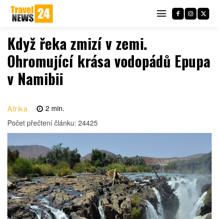
Když řeka zmizí v zemi.
Ohromující krása vodopádů Epupa
v Namibii
Afrika
2
min.
Počet přečtení článku:
24425