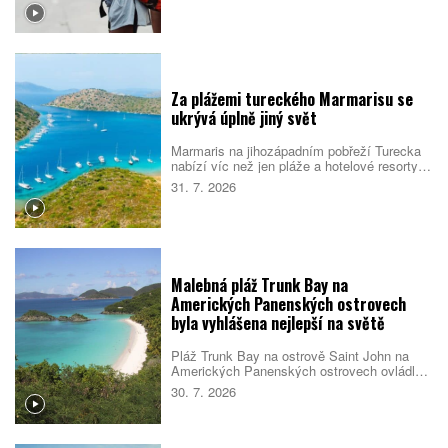
vyhledává malé skupiny stejně naladěných
cestovatelek. Spojují je nové zážitky, pocit
bezpečí i chuť poznat samy sebe.
Za plážemi tureckého Marmarisu se
ukrývá úplně jiný svět
Marmaris na jihozápadním pobřeží Turecka
nabízí víc než jen pláže a hotelové resorty.
Město obklopují borové lesy, zátoky s
31. 7. 2026
průzračnou vodou i pozůstatky dávných
civilizací. Večer se jeho poklidnější tvář
mění v jedno z nejživějších letovisek
turecké riviéry.
Malebná pláž Trunk Bay na
Amerických Panenských ostrovech
byla vyhlášena nejlepší na světě
Pláž Trunk Bay na ostrově Saint John na
Amerických Panenských ostrovech ovládla
žebříček nejlepších pláží světa pro rok 2026.
30. 7. 2026
Rozhodla kombinace bílého písku, průzračné
vody, dobré dostupnosti i mimořádné polohy
v národním parku. Návštěvníky navíc čeká
podmořská šnorchlovací stezka přímo u