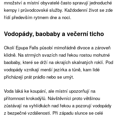
množství a místní obyvatelé často spravují jednoduché
kempy i průvodcovské služby. Každodenní život se zde
řídí především rytmem dne a noci.
Vodopády, baobaby a večerní ticho
Okolí Epupa Falls působí mimořádně divoce a zároveň
klidně. Na strmých svazích nad řekou rostou mohutné
baobaby, které se drží na okrajích skalnatých roklí. Pod
vodopády vznikají menší jezírka a tůně, kam lidé
přicházejí prát prádlo nebo se umýt.
Voda láká ke koupání, ale místní upozorňují na
přítomnost krokodýlů. Návštěvníci proto většinou
zůstávají na vyhlídkách nad řekou a pozorují vodopády
z bezpečné vzdálenosti. Při západu slunce se celé