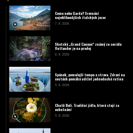
Como nebo Garda? Srovnání
nejoblíbenějších italských jezer
7. 8. 2026
Skotský „Grand Canyon“ známý ze seriálu
Outlander je na prodej
6. 8. 2026
Spánek, pomalejší tempo a strava. Zdraví na
cestách pomáhá udržet jednoduchá rutina
5. 8. 2026
Chutě Bali. Tradiční jídla, která stojí za
ochutnání
5. 8. 2026