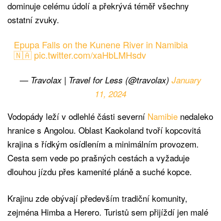
dominuje celému údolí a překrývá téměř všechny
ostatní zvuky.
Epupa Falls on the Kunene River in Namibia
🇳🇦
pic.twitter.com/xaHbLMHsdv
— Travolax | Travel for Less (@travolax)
January
11, 2024
Vodopády leží v odlehlé části severní
Namibie
nedaleko
hranice s Angolou. Oblast Kaokoland tvoří kopcovitá
krajina s řídkým osídlením a minimálním provozem.
Cesta sem vede po prašných cestách a vyžaduje
dlouhou jízdu přes kamenité pláně a suché kopce.
Krajinu zde obývají především tradiční komunity,
zejména Himba a Herero. Turistů sem přijíždí jen malé