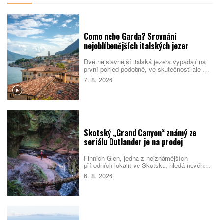
Como nebo Garda? Srovnání
nejoblíbenějších italských jezer
Dvě nejslavnější italská jezera vypadají na
první pohled podobně, ve skutečnosti ale cílí
na jiné cestovatele. Como staví na eleganci,
7. 8. 2026
vilách a klidnější atmosféře. Garda je větší,
živější a lépe sedí rodinám i lidem, kteří
chtějí trávit dovolenou aktivně. Které z nich
si vyberete vy?
Skotský „Grand Canyon“ známý ze
seriálu Outlander je na prodej
Finnich Glen, jedna z nejznámějších
přírodních lokalit ve Skotsku, hledá nového
majitele. Soutěsku proslavil seriál Outlander,
6. 8. 2026
ale objevila se i v dalších filmech a
televizních pořadech. Prodej zahrnuje také
schválené plány na nové návštěvnické
centrum.