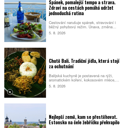
Spánek, pomalejší tempo a strava.
Zdraví na cestách pomáhá udržet
jednoduchá rutina
Cestování narušuje spánek, stravování i
běžný pohybový režim. Únava, změna
prostředí a nabitý program pak mohou zvýšit
5. 8. 2026
riziko, že se člověk nebude cítit dobře.
Pomáhá proto držet se několika
jednoduchých návyků, které podpoří tělo i
psychiku.
Chutě Bali. Tradiční jídla, která stojí
za ochutnání
Balijská kuchyně je postavená na rýži,
aromatickém koření, kokosovém mléce,
chilli a pomalé přípravě masa. Na jídelních
5. 8. 2026
lístcích se střídají pečené vepřové,
kořeněná drůbež, smažené nudle, polévky i
sladké rýžové dezerty. Mnoho pokrmů
vychází z indonéské kuchyně, Bali jim ale
dává vlastní charakter. Co byste rozhodně
měli ochutnat?
Nejlepší země, kam se přestěhovat.
Estonsko na čele žebříčku překvapilo