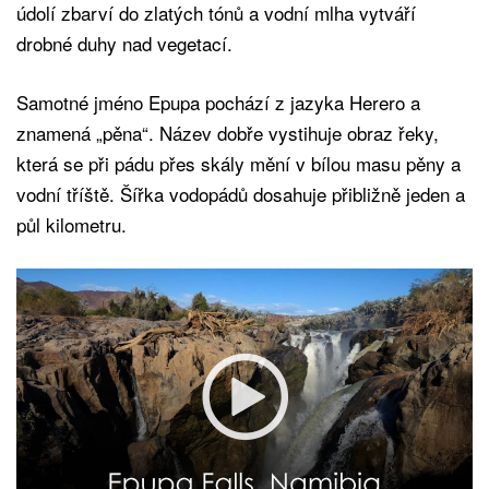
údolí zbarví do zlatých tónů a vodní mlha vytváří
drobné duhy nad vegetací.
Samotné jméno Epupa pochází z jazyka Herero a
znamená „pěna“. Název dobře vystihuje obraz řeky,
která se při pádu přes skály mění v bílou masu pěny a
vodní tříště. Šířka vodopádů dosahuje přibližně jeden a
půl kilometru.