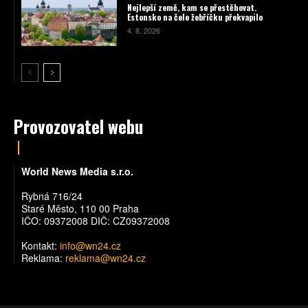
Nejlepší země, kam se přestěhovat.
Estonsko na čele žebříčku překvapilo
4. 8. 2026
Provozovatel webu
World News Media s.r.o.
Rybná 716/24
Staré Město, 110 00 Praha
IČO: 09372008 DIČ: CZ09372008
Kontakt:
info@wn24.cz
Reklama:
reklama@wn24.cz