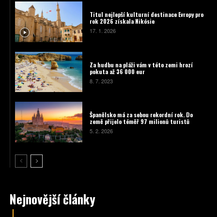
Titul nejlepší kulturní destinace Evropy pro
rok 2026 získala Nikósie
17. 1. 2026
Za hudbu na pláži vám v této zemi hrozí
pokuta až 36 000 eur
8. 7. 2023
Španělsko má za sebou rekordní rok. Do
země přijelo téměř 97 milionů turistů
5. 2. 2026
Nejnovější články