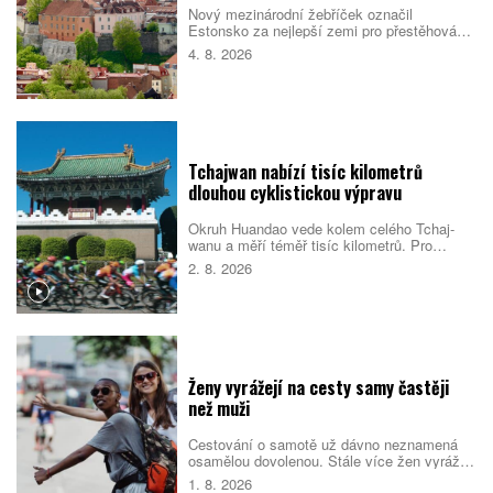
Nový mezinárodní žebříček označil
Estonsko za nejlepší zemi pro přestěhování
v roce 2026. Pobaltský stát se umístil před
4. 8. 2026
Singapurem i Malajsií díky kombinaci
kvalitních služeb, příznivého
podnikatelského prostředí, bezpečnosti i
dostupného bydlení. Do první desítky se
dostalo také Česko.
Tchajwan nabízí tisíc kilometrů
dlouhou cyklistickou výpravu
Okruh Huandao vede kolem celého Tchaj-
wanu a měří téměř tisíc kilometrů. Pro
místní představuje oblíbený přechodový
2. 8. 2026
rituál, turistům zase ukazuje odlehlé pobřeží,
původní kulturu i překvapivou pohostinnost.
Náročná cesta přitom není jen sportovním
výkonem. Nabízí pestrý obraz ostrova, který
se za řídítky mění téměř každou hodinou.
Ženy vyrážejí na cesty samy častěji
než muži
Cestování o samotě už dávno neznamená
osamělou dovolenou. Stále více žen vyráží
do světa bez partnera či rodiny, zároveň ale
1. 8. 2026