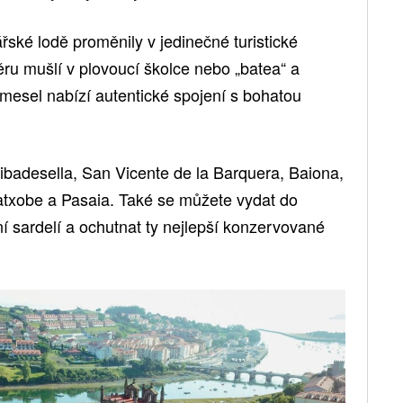
řské lodě proměnily v jedinečné turistické
ěru mušlí v plovoucí školce nebo „batea“ a
esel nabízí autentické spojení s bohatou
ibadesella, San Vicente de la Barquera, Baiona,
atxobe a Pasaia. Také se můžete vydat do
í sardelí a ochutnat ty nejlepší konzervované