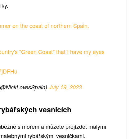
iky.
mmer on the coast of northern Spain.
ountry's "Green Coast" that I have my eyes
W7jDFHu
 (@NickLovesSpain)
July 19, 2023
rybářských vesnicích
ouběžně s mořem a můžete projíždět malými
a malebnými rybářskými vesničkami.