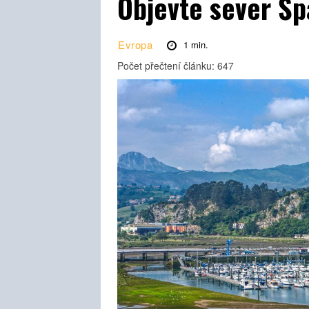
Objevte sever Šp
Evropa
1
min.
Počet přečtení článku:
647