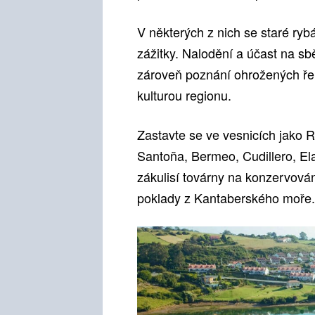
V některých z nich se staré rybá
zážitky. Nalodění a účast na sb
zároveň poznání ohrožených řem
kulturou regionu.
Zastavte se ve vesnicích jako R
Santoña, Bermeo, Cudillero, El
zákulisí továrny na konzervován
poklady z Kantaberského moře.