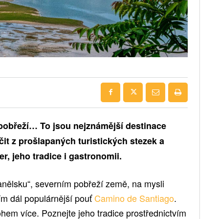
pobřeží… To jsou nejznámější destinace
it z prošlapaných turistických stezek a
, jeho tradice i gastronomii.
anělsku“, severním pobřeží země, na mysli
ím dál populárnější pouť
Camino de Santiago
.
hem více. Poznejte jeho tradice prostřednictvím