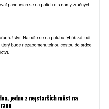
ovcí pasoucích se na polích a s domy zručných
rodružství. Naloďte se na palubu rybářské lodi
y, který bude nezapomenutelnou cestou do srdce
ctví.
va, jedno z nejstarších měst na
dranu