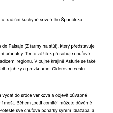
atu tradiční kuchyně severního Španělska.
a de Paisaje (Z farmy na stůl), který představuje
í produkty. Tento zážitek přesahuje chuťové
tradicemi regionu. V bujné krajině Asturie se také
cího jablky a prozkoumat Ciderovou cestu.
 vydat do srdce venkova a objevit půvabné
dní mošt. Během „petit comité“ můžete důvěrně
Potěšte své chuťové pohárky sýrem Idiazabal a