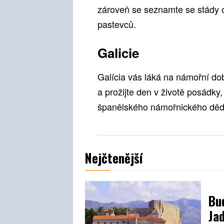
zároveň se seznamte se stády 
pastevců.
Galicie
Galícia vás láká na námořní dob
a prožijte den v životě posádk
španělského námořnického dědi
Nejčtenější
Bud
Ja