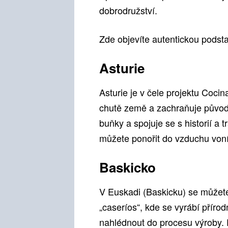
dobrodružství.
Zde objevíte autentickou podst
Asturie
Asturie je v čele projektu Cocin
chutě země a zachraňuje původn
buňky a spojuje se s historií a 
můžete ponořit do vzduchu voní
Baskicko
V Euskadi (Baskicku) se můžete
„caseríos“, kde se vyrábí příro
nahlédnout do procesu výroby. 