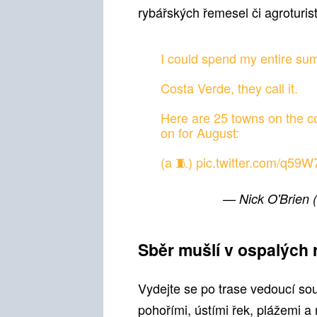
rybářských řemesel či agroturist
I could spend my entire su
Costa Verde, they call it.
Here are 25 towns on the c
on for August:
(a 🧵)
pic.twitter.com/q59
— Nick O'Brien
Sběr mušlí v ospalých 
Vydejte se po trase vedoucí s
pohořími, ústími řek, plážemi 