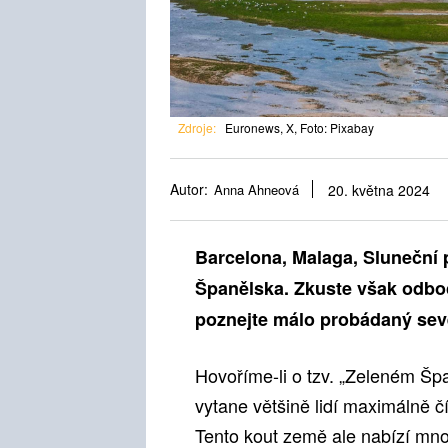
Zdroje:
Euronews, X, Foto: Pixabay
Autor:
Anna Ahneová
20. května 2024
Barcelona, Malaga, Sluneční 
Španělska. Zkuste však odboč
poznejte málo probádaný sever
Hovoříme-li o tzv. „Zeleném Šp
vytane většině lidí maximálně č
Tento kout země ale nabízí mno