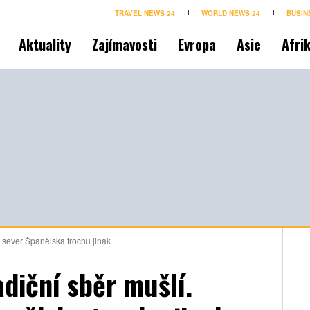
TRAVEL NEWS 24
WORLD NEWS 24
BUSIN
Aktuality
Zajímavosti
Evropa
Asie
Afri
e sever Španělska trochu jinak
diční sběr mušlí.