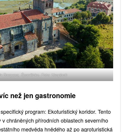
la Barquera, Španělsko. Foto: Unsplash
 víc než jen gastronomie
pecifický program: Ekoturistický koridor. Tento
ky v chráněných přírodních oblastech severního
státního medvěda hnědého až po agroturistická