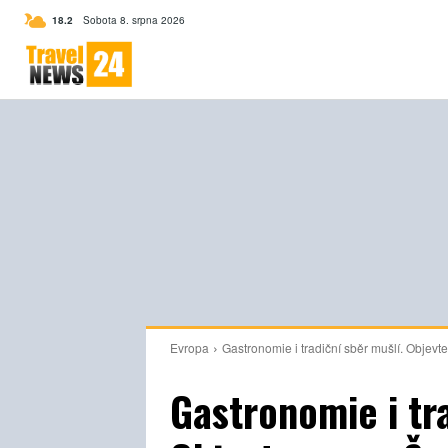
C
18.2
Sobota 8. srpna 2026
Czech
Evropa
Gastronomie i tradiční sběr mušlí. Objevt
Gastronomie i tra