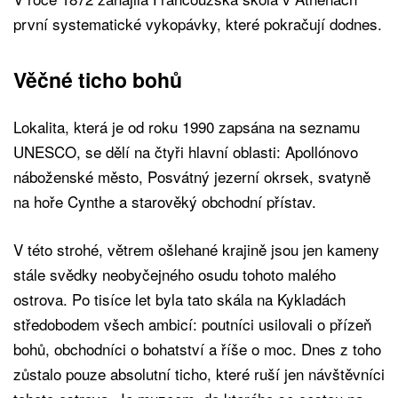
první systematické vykopávky, které pokračují dodnes.
Věčné ticho bohů
Lokalita, která je od roku 1990 zapsána na seznamu
UNESCO, se dělí na čtyři hlavní oblasti: Apollónovo
náboženské město, Posvátný jezerní okrsek, svatyně
na hoře Cynthe a starověký obchodní přístav.
V této strohé, větrem ošlehané krajině jsou jen kameny
stále svědky neobyčejného osudu tohoto malého
ostrova. Po tisíce let byla tato skála na Kykladách
středobodem všech ambicí: poutníci usilovali o přízeň
bohů, obchodníci o bohatství a říše o moc. Dnes z toho
zůstalo pouze absolutní ticho, které ruší jen návštěvníci