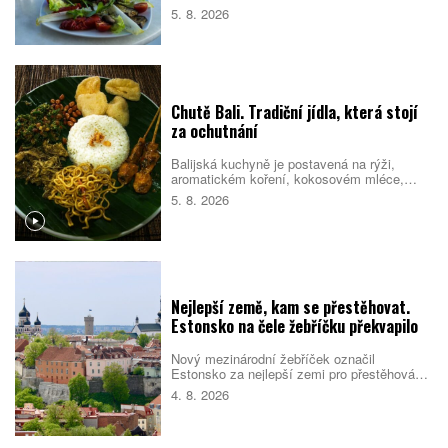
prostředí a nabitý program pak mohou zvýšit
5. 8. 2026
riziko, že se člověk nebude cítit dobře.
Pomáhá proto držet se několika
jednoduchých návyků, které podpoří tělo i
psychiku.
Chutě Bali. Tradiční jídla, která stojí
za ochutnání
Balijská kuchyně je postavená na rýži,
aromatickém koření, kokosovém mléce,
chilli a pomalé přípravě masa. Na jídelních
5. 8. 2026
lístcích se střídají pečené vepřové,
kořeněná drůbež, smažené nudle, polévky i
sladké rýžové dezerty. Mnoho pokrmů
vychází z indonéské kuchyně, Bali jim ale
dává vlastní charakter. Co byste rozhodně
měli ochutnat?
Nejlepší země, kam se přestěhovat.
Estonsko na čele žebříčku překvapilo
Nový mezinárodní žebříček označil
Estonsko za nejlepší zemi pro přestěhování
v roce 2026. Pobaltský stát se umístil před
4. 8. 2026
Singapurem i Malajsií díky kombinaci
kvalitních služeb, příznivého
podnikatelského prostředí, bezpečnosti i