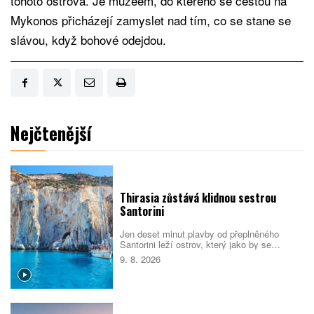
tohoto ostrova. Je muzeem, do kterého se cestou na
Mykonos přicházejí zamyslet nad tím, co se stane se
slávou, když bohové odejdou.
Nejčtenější
Thirasia zůstává klidnou sestrou
Santorini
Jen deset minut plavby od přeplněného
Santorini leží ostrov, který jako by se
turistickému ruchu záměrně vyhýbal.
9. 8. 2026
Thirasia nabízí bílé kostely, opuštěná
jeskynní sídla, sopečné pláže i výhledy na
kalderu bez davů.