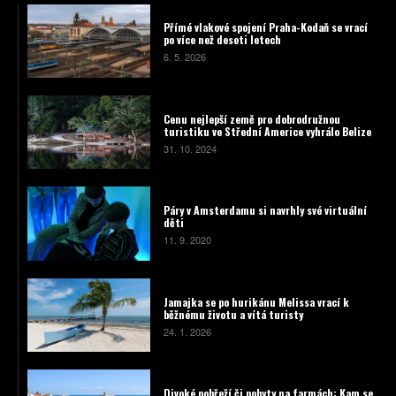
Přímé vlakové spojení Praha-Kodaň se vrací
po více než deseti letech
6. 5. 2026
Cenu nejlepší země pro dobrodružnou
turistiku ve Střední Americe vyhrálo Belize
31. 10. 2024
Páry v Amsterdamu si navrhly své virtuální
děti
11. 9. 2020
Jamajka se po hurikánu Melissa vrací k
běžnému životu a vítá turisty
24. 1. 2026
Divoké pobřeží či pobyty na farmách: Kam se