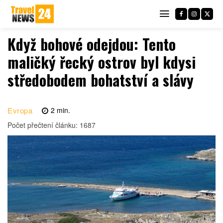
Když bohové odejdou: Tento
maličký řecký ostrov byl kdysi
středobodem bohatství a slávy
Evropa
2
min.
Počet přečtení článku:
1687