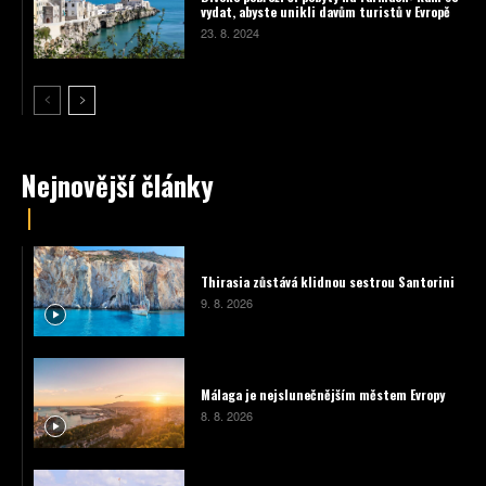
vydat, abyste unikli davům turistů v Evropě
23. 8. 2024
Nejnovější články
Thirasia zůstává klidnou sestrou Santorini
9. 8. 2026
Málaga je nejslunečnějším městem Evropy
8. 8. 2026