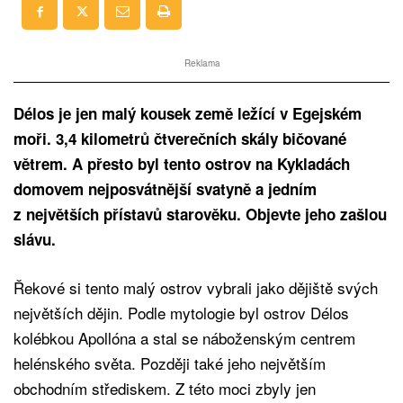
Reklama
Délos je jen malý kousek země ležící v Egejském
moři. 3,4 kilometrů čtverečních skály bičované
větrem. A přesto byl tento ostrov na Kykladách
domovem nejposvátnější svatyně a jedním
z největších přístavů starověku. Objevte jeho zašlou
slávu.
Řekové si tento malý ostrov vybrali jako dějiště svých
největších dějin. Podle mytologie byl ostrov Délos
kolébkou Apollóna a stal se náboženským centrem
helénského světa. Později také jeho největším
obchodním střediskem. Z této moci zbyly jen