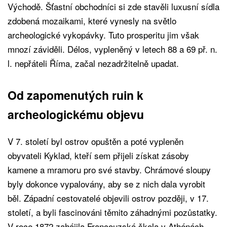
Východě. Šťastní obchodníci si zde stavěli luxusní sídla
zdobená mozaikami, které vynesly na světlo
archeologické vykopávky. Tuto prosperitu jim však
mnozí záviděli. Délos, vypleněný v letech 88 a 69 př. n.
l. nepřáteli Říma, začal nezadržitelně upadat.
Od zapomenutých ruin k
archeologickému objevu
V 7. století byl ostrov opuštěn a poté vypleněn
obyvateli Kyklad, kteří sem přijeli získat zásoby
kamene a mramoru pro své stavby. Chrámové sloupy
byly dokonce vypalovány, aby se z nich dala vyrobit
běl. Západní cestovatelé objevili ostrov později, v 17.
století, a byli fascinováni těmito záhadnými pozůstatky.
V roce 1872 zahájila Francouzská škola v Athénách