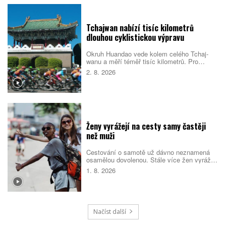
dostupného bydlení. Do první desítky se
dostalo také Česko.
Tchajwan nabízí tisíc kilometrů
dlouhou cyklistickou výpravu
Okruh Huandao vede kolem celého Tchaj-
wanu a měří téměř tisíc kilometrů. Pro
místní představuje oblíbený přechodový
2. 8. 2026
rituál, turistům zase ukazuje odlehlé pobřeží,
původní kulturu i překvapivou pohostinnost.
Náročná cesta přitom není jen sportovním
výkonem. Nabízí pestrý obraz ostrova, který
se za řídítky mění téměř každou hodinou.
Ženy vyrážejí na cesty samy častěji
než muži
Cestování o samotě už dávno neznamená
osamělou dovolenou. Stále více žen vyráží
do světa bez partnera či rodiny, zároveň ale
1. 8. 2026
vyhledává malé skupiny stejně naladěných
cestovatelek. Spojují je nové zážitky, pocit
bezpečí i chuť poznat samy sebe.
Načíst další