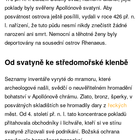
poklady byly svěřeny Apollónově svatyni. Aby
posvátnost ostrova ještě posílili, vydali v roce 426 př. n.
l. nařízení, že tuto půdu nesmí nikdy znečistit žádné
narození ani smrt. Nemocní a těhotné ženy byly
deportovány na sousední ostrov Rhenaeus.
Od svatyně ke středomořské klenbě
Seznamy inventáře vyryté do mramoru, které
archeologové našli, svědčí o neuvěřitelném hromadění
bohatství v Apollónově chrámu. Zlato, bronz, šperky, v
posvátných skladištích se hromadily dary z
řeckých
měst. Od 4. století př. n. l. tato koncentrace pokladů
přitahovala obchodníky i lichváře, kteří si ve stínu
svatyně zřizovali své podnikání. Božská ochrana
zaručovala bezpečnost transakcí.