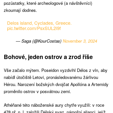
pozůstatky, které archeologové (a návštěvníci)
zkoumají dodnes.
Delos island, Cyclades, Greece.
pic.twitter.com/PsxSUL2i9f
— Saga (@KourCostas)
November 3, 2024
Bohové, jeden ostrov a zrod říše
Vše začalo mýtem. Poseidon vyzdvihl Délos z vln, aby
nabídl útočiště Letovi, pronásledovanému žárlivou
Hérou. Narození božských dvojčat Apollóna a Artemidy
proměnilo ostrov v posvátnou zemi.
Athéňané této náboženské aury chytře využili: v roce
478 př. n. l. založili Délský svaz, námořní alianci, jejíž