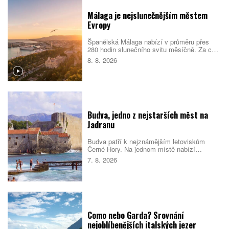
Málaga je nejslunečnějším městem
Evropy
Španělská Málaga nabízí v průměru přes
280 hodin slunečního svitu měsíčně. Za celý
rok tak nasbírá více než 3000 slunečných
8. 8. 2026
hodin a podle srovnání cestovatelského
portálu Holidu vede žebříček
nejslunečnějších evropských měst.
Budva, jedno z nejstarších měst na
Jadranu
Budva patří k nejznámějším letoviskům
Černé Hory. Na jednom místě nabízí
opevněné staré město, dlouhé městské
7. 8. 2026
pláže, menší zátoky i snadné výlety podél
pobřeží. Nejlepší je dorazit mimo vrchol léta,
během kterého se ulice i pláže rychle plní.
Como nebo Garda? Srovnání
nejoblíbenějších italských jezer