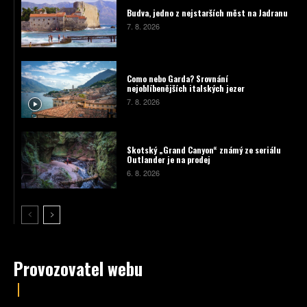
Budva, jedno z nejstarších měst na Jadranu
7. 8. 2026
Como nebo Garda? Srovnání
nejoblíbenějších italských jezer
7. 8. 2026
Skotský „Grand Canyon“ známý ze seriálu
Outlander je na prodej
6. 8. 2026
Provozovatel webu