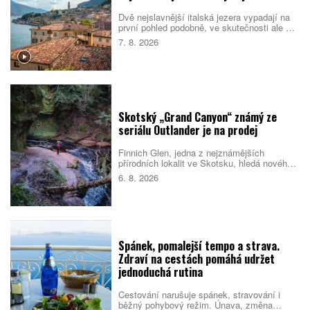
Dvě nejslavnější italská jezera vypadají na
první pohled podobně, ve skutečnosti ale cílí
na jiné cestovatele. Como staví na eleganci,
7. 8. 2026
vilách a klidnější atmosféře. Garda je větší,
živější a lépe sedí rodinám i lidem, kteří
chtějí trávit dovolenou aktivně. Které z nich
si vyberete vy?
Skotský „Grand Canyon“ známý ze
seriálu Outlander je na prodej
Finnich Glen, jedna z nejznámějších
přírodních lokalit ve Skotsku, hledá nového
majitele. Soutěsku proslavil seriál Outlander,
6. 8. 2026
ale objevila se i v dalších filmech a
televizních pořadech. Prodej zahrnuje také
schválené plány na nové návštěvnické
centrum.
Spánek, pomalejší tempo a strava.
Zdraví na cestách pomáhá udržet
jednoduchá rutina
Cestování narušuje spánek, stravování i
běžný pohybový režim. Únava, změna