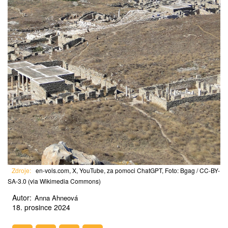
Zdroje:
en-vols.com, X, YouTube, za pomoci ChatGPT, Foto: Bgag / CC-BY-
SA-3.0 (via Wikimedia Commons)
Autor:
Anna Ahneová
18. prosince 2024