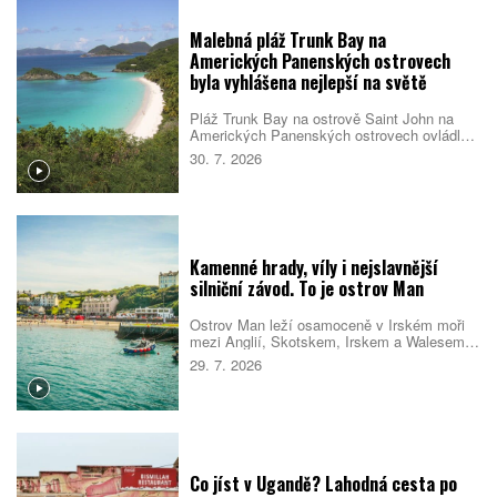
Malebná pláž Trunk Bay na
Amerických Panenských ostrovech
byla vyhlášena nejlepší na světě
Pláž Trunk Bay na ostrově Saint John na
Amerických Panenských ostrovech ovládla
žebříček nejlepších pláží světa pro rok 2026.
30. 7. 2026
Rozhodla kombinace bílého písku, průzračné
vody, dobré dostupnosti i mimořádné polohy
v národním parku. Návštěvníky navíc čeká
podmořská šnorchlovací stezka přímo u
pobřeží.
Kamenné hrady, víly i nejslavnější
silniční závod. To je ostrov Man
Ostrov Man leží osamoceně v Irském moři
mezi Anglií, Skotskem, Irskem a Walesem.
Nabízí dramatické pobřeží, zelená údolí,
29. 7. 2026
staré hrady i příběhy o vílách a přízracích.
Vedle slavného motocyklového závodu tu
návštěvníci najdou historické železnice, pěší
trasy, bohatý ptačí život a jednu z
nejtemnějších nočních obloh na Britských
ostrovech.
Co jíst v Ugandě? Lahodná cesta po