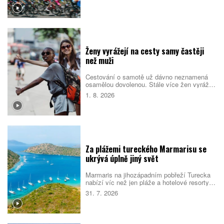
rituál, turistům zase ukazuje odlehlé pobřeží,
původní kulturu i překvapivou pohostinnost.
Náročná cesta přitom není jen sportovním
výkonem. Nabízí pestrý obraz ostrova, který
se za řídítky mění téměř každou hodinou.
Ženy vyrážejí na cesty samy častěji
než muži
Cestování o samotě už dávno neznamená
osamělou dovolenou. Stále více žen vyráží
do světa bez partnera či rodiny, zároveň ale
1. 8. 2026
vyhledává malé skupiny stejně naladěných
cestovatelek. Spojují je nové zážitky, pocit
bezpečí i chuť poznat samy sebe.
Za plážemi tureckého Marmarisu se
ukrývá úplně jiný svět
Marmaris na jihozápadním pobřeží Turecka
nabízí víc než jen pláže a hotelové resorty.
Město obklopují borové lesy, zátoky s
31. 7. 2026
průzračnou vodou i pozůstatky dávných
civilizací. Večer se jeho poklidnější tvář
mění v jedno z nejživějších letovisek
turecké riviéry.