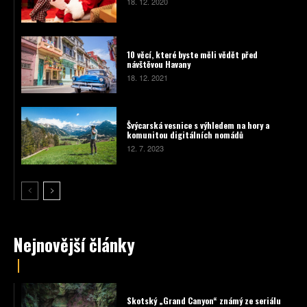
18. 12. 2020
10 věcí, které byste měli vědět před
návštěvou Havany
18. 12. 2021
Švýcarská vesnice s výhledem na hory a
komunitou digitálních nomádů
12. 7. 2023
Nejnovější články
Skotský „Grand Canyon“ známý ze seriálu