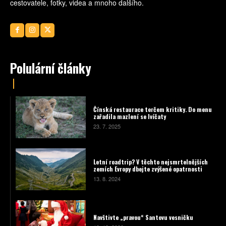
cestovatele, fotky, videa a mnoho dalšího.
Polulární články
Čínská restaurace terčem kritiky. Do menu
zařadila mazlení se lvíčaty
23. 7. 2025
Letní roadtrip? V těchto nejsmrtelnějších
zemích Evropy dbejte zvýšené opatrnosti
13. 8. 2024
Navštivte „pravou“ Santovu vesničku