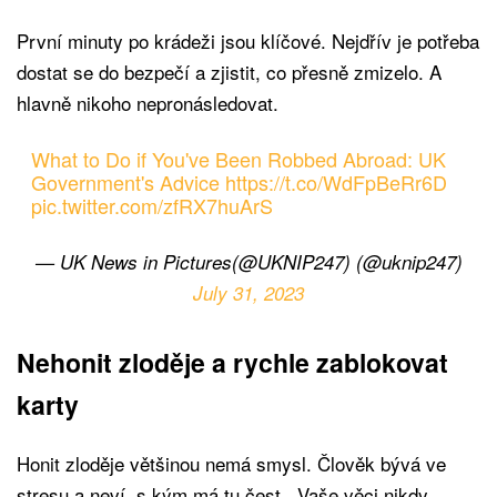
První minuty po krádeži jsou klíčové. Nejdřív je potřeba
dostat se do bezpečí a zjistit, co přesně zmizelo. A
hlavně nikoho nepronásledovat.
What to Do if You've Been Robbed Abroad: UK
Government's Advice
https://t.co/WdFpBeRr6D
pic.twitter.com/zfRX7huArS
— UK News in Pictures(@UKNIP247) (@uknip247)
July 31, 2023
Nehonit zloděje a rychle zablokovat
karty
Honit zloděje většinou nemá smysl. Člověk bývá ve
stresu a neví, s kým má tu čest. „Vaše věci nikdy