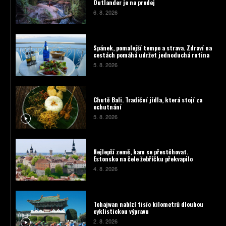
Outlander je na prodej
6. 8. 2026
Spánek, pomalejší tempo a strava. Zdraví na
cestách pomáhá udržet jednoduchá rutina
5. 8. 2026
Chutě Bali. Tradiční jídla, která stojí za
ochutnání
5. 8. 2026
Nejlepší země, kam se přestěhovat.
Estonsko na čele žebříčku překvapilo
4. 8. 2026
Tchajwan nabízí tisíc kilometrů dlouhou
cyklistickou výpravu
2. 8. 2026