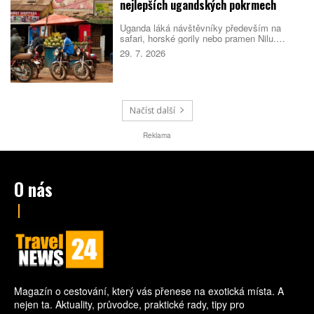
nejlepších ugandských pokrmech
Uganda láká návštěvníky především na
safari, horské gorily nebo pramen Nilu.
Místní kuchyně ale patří k zážitkům, které
29. 7. 2026
mnoho cestovatelů příjemně překvapí. Staví
na čerstvých surovinách, jednoduchých
receptech a tradicích, které se v různých
částech země výrazně liší.
Načíst další
Reklama
O nás
Magazín o cestování, který vás přenese na exotická místa. A
nejen ta. Aktuality, průvodce, praktické rady, tipy pro