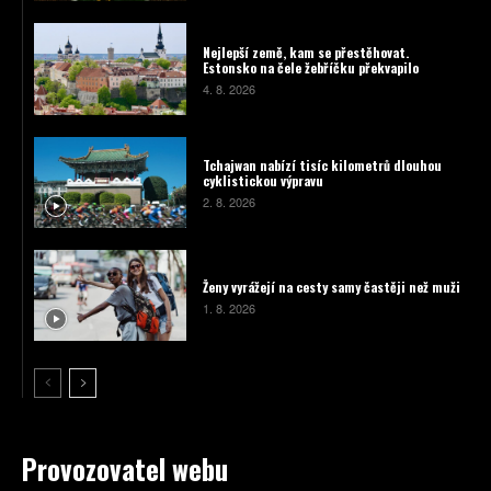
Nejlepší země, kam se přestěhovat.
Estonsko na čele žebříčku překvapilo
4. 8. 2026
Tchajwan nabízí tisíc kilometrů dlouhou
cyklistickou výpravu
2. 8. 2026
Ženy vyrážejí na cesty samy častěji než muži
1. 8. 2026
Provozovatel webu