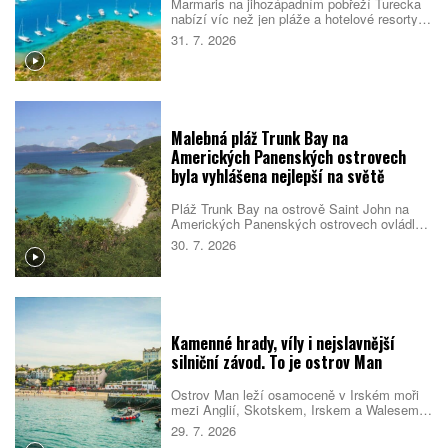
Marmaris na jihozápadním pobřeží Turecka
nabízí víc než jen pláže a hotelové resorty.
Město obklopují borové lesy, zátoky s
31. 7. 2026
průzračnou vodou i pozůstatky dávných
civilizací. Večer se jeho poklidnější tvář
mění v jedno z nejživějších letovisek
turecké riviéry.
Malebná pláž Trunk Bay na
Amerických Panenských ostrovech
byla vyhlášena nejlepší na světě
Pláž Trunk Bay na ostrově Saint John na
Amerických Panenských ostrovech ovládla
žebříček nejlepších pláží světa pro rok 2026.
30. 7. 2026
Rozhodla kombinace bílého písku, průzračné
vody, dobré dostupnosti i mimořádné polohy
v národním parku. Návštěvníky navíc čeká
podmořská šnorchlovací stezka přímo u
pobřeží.
Kamenné hrady, víly i nejslavnější
silniční závod. To je ostrov Man
Ostrov Man leží osamoceně v Irském moři
mezi Anglií, Skotskem, Irskem a Walesem.
Nabízí dramatické pobřeží, zelená údolí,
29. 7. 2026
staré hrady i příběhy o vílách a přízracích.