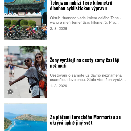
Tchajwan nabízí tisíc kilometrů
dlouhou cyklistickou výpravu
Okruh Huandao vede kolem celého Tchaj-
wanu a měří téměř tisíc kilometrů. Pro
místní představuje oblíbený přechodový
2. 8. 2026
rituál, turistům zase ukazuje odlehlé pobřeží,
původní kulturu i překvapivou pohostinnost.
Náročná cesta přitom není jen sportovním
výkonem. Nabízí pestrý obraz ostrova, který
se za řídítky mění téměř každou hodinou.
Ženy vyrážejí na cesty samy častěji
než muži
Cestování o samotě už dávno neznamená
osamělou dovolenou. Stále více žen vyráží
do světa bez partnera či rodiny, zároveň ale
1. 8. 2026
vyhledává malé skupiny stejně naladěných
cestovatelek. Spojují je nové zážitky, pocit
bezpečí i chuť poznat samy sebe.
Za plážemi tureckého Marmarisu se
ukrývá úplně jiný svět