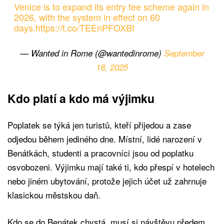
Venice is to expand its entry fee scheme again in
2026, with the system in effect on 60
days.
https://t.co/TEEnPFOXBf
— Wanted in Rome (@wantedinrome)
September
18, 2025
Kdo platí a kdo má výjimku
Poplatek se týká jen turistů, kteří přijedou a zase
odjedou během jediného dne. Místní, lidé narození v
Benátkách, studenti a pracovníci jsou od poplatku
osvobozeni. Výjimku mají také ti, kdo přespí v hotelech
nebo jiném ubytování, protože jejich účet už zahrnuje
klasickou městskou daň.
Kdo se do Benátek chystá, musí si návštěvu předem