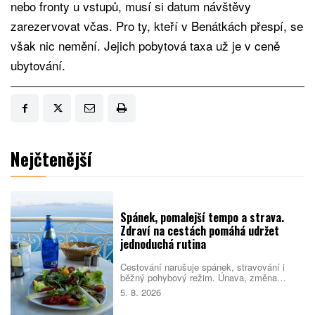
nebo fronty u vstupů, musí si datum návštěvy
zarezervovat včas. Pro ty, kteří v Benátkách přespí, se
však nic nemění. Jejich pobytová taxa už je v ceně
ubytování.
Nejčtenější
Spánek, pomalejší tempo a strava.
Zdraví na cestách pomáhá udržet
jednoduchá rutina
Cestování narušuje spánek, stravování i
běžný pohybový režim. Únava, změna
prostředí a nabitý program pak mohou zvýšit
5. 8. 2026
riziko, že se člověk nebude cítit dobře.
Pomáhá proto držet se několika