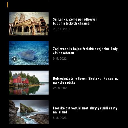
Srí Lanka. Země pohádkových
buddhistických chrámů
22. 11. 2021
Zaplavte si v hejnu žraloků a rejnoků. Tady
vás nesežerou
9. 5. 2022
Dobrodružství v Novém Skotsku: Na surfu,
na kole i pěšky
25. 8. 2023
Faerské ostrovy, klenot skrytý v půli cesty
na Island
8. 8. 2023