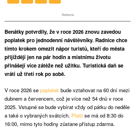
Reklama
Benátky potvrdily, že v roce 2026 znovu zavedou
poplatek pro jednodenní návštěvníky. Radnice chce
tímto krokem omezit nápor turistů, kteří do města
přijíždějí jen na pár hodin a místnímu životu
přinášejí více zátěže než užitku. Turistická daň se
vrátí už třetí rok po sobě.
V roce 2026 se
poplatek
bude vztahovat na 60 dní mezi
dubnem a červencem, což je více než 54 dnů v roce
2025. Vstupné se bude vybírat vždy od pátku do neděle
a také o vybraných svátcích.
Platit
se má od 8:30 do
16:00, mimo tyto hodiny zůstane přístup zdarma.