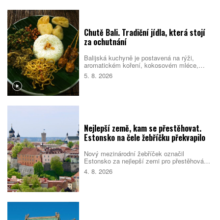
jednoduchých návyků, které podpoří tělo i
psychiku.
Chutě Bali. Tradiční jídla, která stojí
za ochutnání
Balijská kuchyně je postavená na rýži,
aromatickém koření, kokosovém mléce,
chilli a pomalé přípravě masa. Na jídelních
5. 8. 2026
lístcích se střídají pečené vepřové,
kořeněná drůbež, smažené nudle, polévky i
sladké rýžové dezerty. Mnoho pokrmů
vychází z indonéské kuchyně, Bali jim ale
dává vlastní charakter. Co byste rozhodně
měli ochutnat?
Nejlepší země, kam se přestěhovat.
Estonsko na čele žebříčku překvapilo
Nový mezinárodní žebříček označil
Estonsko za nejlepší zemi pro přestěhování
v roce 2026. Pobaltský stát se umístil před
4. 8. 2026
Singapurem i Malajsií díky kombinaci
kvalitních služeb, příznivého
podnikatelského prostředí, bezpečnosti i
dostupného bydlení. Do první desítky se
dostalo také Česko.