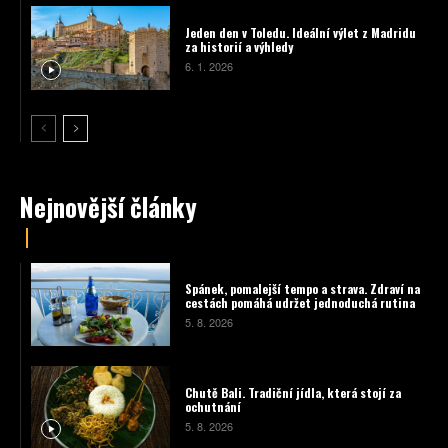
Jeden den v Toledu. Ideální výlet z Madridu
za historií a výhledy
6. 1. 2026
Nejnovější články
Spánek, pomalejší tempo a strava. Zdraví na
cestách pomáhá udržet jednoduchá rutina
5. 8. 2026
Chutě Bali. Tradiční jídla, která stojí za
ochutnání
5. 8. 2026