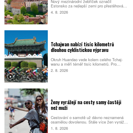
Nový mezinárodní žebříček označil
Estonsko za nejlepší zemi pro přestěhování
v roce 2026. Pobaltský stát se umístil před
4. 8. 2026
Singapurem i Malajsií díky kombinaci
kvalitních služeb, příznivého
podnikatelského prostředí, bezpečnosti i
dostupného bydlení. Do první desítky se
dostalo také Česko.
Tchajwan nabízí tisíc kilometrů
dlouhou cyklistickou výpravu
Okruh Huandao vede kolem celého Tchaj-
wanu a měří téměř tisíc kilometrů. Pro
místní představuje oblíbený přechodový
2. 8. 2026
rituál, turistům zase ukazuje odlehlé pobřeží,
původní kulturu i překvapivou pohostinnost.
Náročná cesta přitom není jen sportovním
výkonem. Nabízí pestrý obraz ostrova, který
se za řídítky mění téměř každou hodinou.
Ženy vyrážejí na cesty samy častěji
než muži
Cestování o samotě už dávno neznamená
osamělou dovolenou. Stále více žen vyráží
do světa bez partnera či rodiny, zároveň ale
1. 8. 2026
vyhledává malé skupiny stejně naladěných