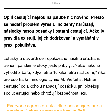
Reklama
Opilí cestující nejsou na palubě nic nového. Přesto
se nedaří problém vyřešit. Incidenty narůstají,
následky nesou posádky i ostatní cestující. Ačkoliv
pravidla existují, jejich dodržování a vymáhání v
praxi pokulhává.
Letušky a stevardi čelí opakovaně násilí a urážkám.
Během pandemie útoky ještě přibyly. „Nelze někoho
vyhodit z baru, když letíte 10 kilometrů nad zemí,“ říká
profesorka kriminologie Lynne M. Vieraitis. Někteří
cestující po alkoholu napadají posádku, jiní obtěžují
spolucestující nebo ohrožují bezpečnost letu.
Everyone agrees drunk airline passengers are a
problem. Nobody agrees on how to fix it