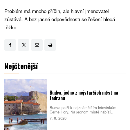
Problém má mnoho příčin, ale hlavní jmenovatel
zůstává. A bez jasné odpovědnosti se řešení hledá
těžko.
Nejčtenější
Budva, jedno z nejstarších měst na
Jadranu
Budva patří k nejznámějším letoviskům
Černé Hory. Na jednom místě nabízí
opevněné staré město, dlouhé městské
7. 8. 2026
pláže, menší zátoky i snadné výlety podél
pobřeží. Nejlepší je dorazit mimo vrchol léta,
během kterého se ulice i pláže rychle plní.