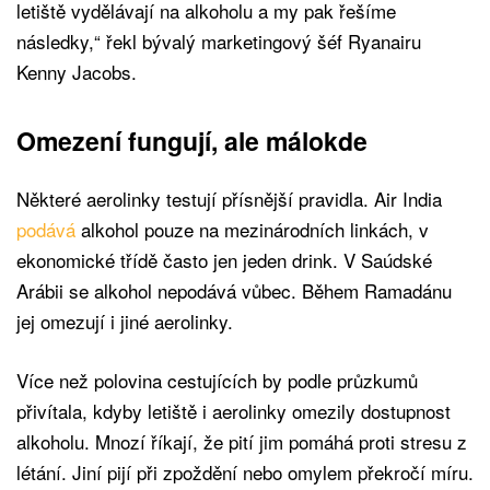
letiště vydělávají na alkoholu a my pak řešíme
následky,“ řekl bývalý marketingový šéf Ryanairu
Kenny Jacobs.
Omezení fungují, ale málokde
Některé aerolinky testují přísnější pravidla. Air India
podává
alkohol pouze na mezinárodních linkách, v
ekonomické třídě často jen jeden drink. V Saúdské
Arábii se alkohol nepodává vůbec. Během Ramadánu
jej omezují i jiné aerolinky.
Více než polovina cestujících by podle průzkumů
přivítala, kdyby letiště i aerolinky omezily dostupnost
alkoholu. Mnozí říkají, že pití jim pomáhá proti stresu z
létání. Jiní pijí při zpoždění nebo omylem překročí míru.