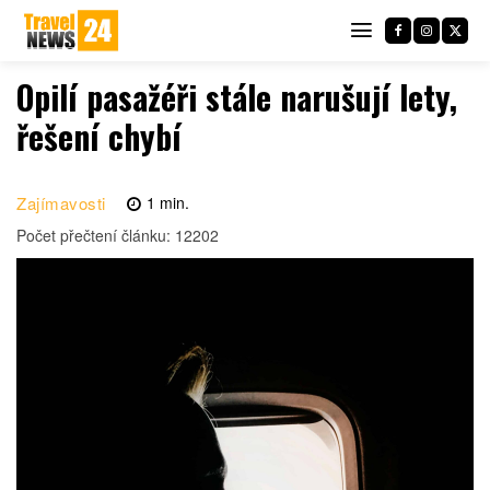
Opilí pasažéři stále narušují lety,
řešení chybí
Zajímavosti
1
min.
Počet přečtení článku:
12202