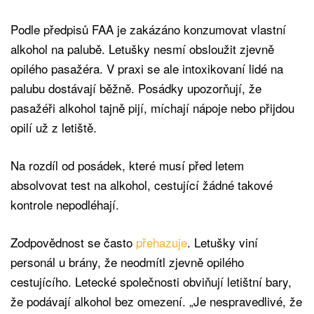
Podle předpisů FAA je zakázáno konzumovat vlastní
alkohol na palubě. Letušky nesmí obsloužit zjevně
opilého pasažéra. V praxi se ale intoxikovaní lidé na
palubu dostávají běžně. Posádky upozorňují, že
pasažéři alkohol tajně pijí, míchají nápoje nebo přijdou
opilí už z letiště.
Na rozdíl od posádek, které musí před letem
absolvovat test na alkohol, cestující žádné takové
kontrole nepodléhají.
Zodpovědnost se často
přehazuje
. Letušky viní
personál u brány, že neodmítl zjevně opilého
cestujícího. Letecké společnosti obviňují letištní bary,
že podávají alkohol bez omezení. „Je nespravedlivé, že