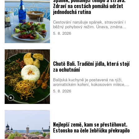
Spánek, pomalejší tempo a strava.
Zdraví na cestách pomáhá udržet
jednoduchá rutina
Cestování narušuje spánek, stravování i
běžný pohybový režim. Únava, změna
prostředí a nabitý program pak mohou zvýšit
5. 8. 2026
riziko, že se člověk nebude cítit dobře.
Pomáhá proto držet se několika
jednoduchých návyků, které podpoří tělo i
psychiku.
Chutě Bali. Tradiční jídla, která stojí
za ochutnání
Balijská kuchyně je postavená na rýži,
aromatickém koření, kokosovém mléce,
chilli a pomalé přípravě masa. Na jídelních
5. 8. 2026
lístcích se střídají pečené vepřové,
kořeněná drůbež, smažené nudle, polévky i
sladké rýžové dezerty. Mnoho pokrmů
vychází z indonéské kuchyně, Bali jim ale
dává vlastní charakter. Co byste rozhodně
měli ochutnat?
Nejlepší země, kam se přestěhovat.
Estonsko na čele žebříčku překvapilo