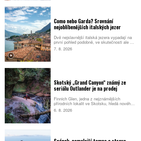
Como nebo Garda? Srovnání
nejoblíbenějších italských jezer
Dvě nejslavnější italská jezera vypadají na
první pohled podobně, ve skutečnosti ale cílí
na jiné cestovatele. Como staví na eleganci,
7. 8. 2026
vilách a klidnější atmosféře. Garda je větší,
živější a lépe sedí rodinám i lidem, kteří
chtějí trávit dovolenou aktivně. Které z nich
si vyberete vy?
Skotský „Grand Canyon“ známý ze
seriálu Outlander je na prodej
Finnich Glen, jedna z nejznámějších
přírodních lokalit ve Skotsku, hledá nového
majitele. Soutěsku proslavil seriál Outlander,
6. 8. 2026
ale objevila se i v dalších filmech a
televizních pořadech. Prodej zahrnuje také
schválené plány na nové návštěvnické
centrum.