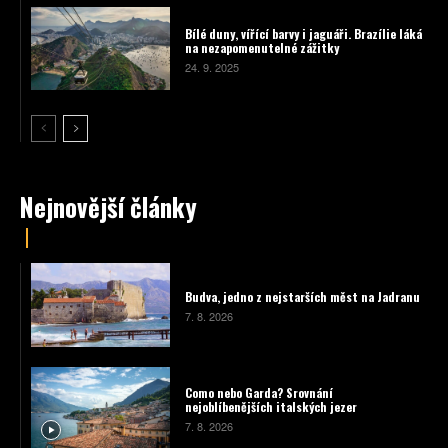
Bílé duny, vířící barvy i jaguáři. Brazílie láká
na nezapomenutelné zážitky
24. 9. 2025
Nejnovější články
Budva, jedno z nejstarších měst na Jadranu
7. 8. 2026
Como nebo Garda? Srovnání
nejoblíbenějších italských jezer
7. 8. 2026