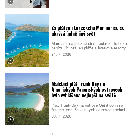
cestovatelek. Spojují je nové zážitky, pocit
bezpečí i chuť poznat samy sebe.
Za plážemi tureckého Marmarisu se
ukrývá úplně jiný svět
Marmaris na jihozápadním pobřeží Turecka
nabízí víc než jen pláže a hotelové resorty.
Město obklopují borové lesy, zátoky s
31. 7. 2026
průzračnou vodou i pozůstatky dávných
civilizací. Večer se jeho poklidnější tvář
mění v jedno z nejživějších letovisek
turecké riviéry.
Malebná pláž Trunk Bay na
Amerických Panenských ostrovech
byla vyhlášena nejlepší na světě
Pláž Trunk Bay na ostrově Saint John na
Amerických Panenských ostrovech ovládla
žebříček nejlepších pláží světa pro rok 2026.
30. 7. 2026
Rozhodla kombinace bílého písku, průzračné
vody, dobré dostupnosti i mimořádné polohy
v národním parku. Návštěvníky navíc čeká
podmořská šnorchlovací stezka přímo u