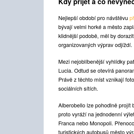
Kdy přijet a co nevyne
Nejlepší období pro návštěvu
p
bývají velmi horké a město zapla
klidnější podobě, měl by dorazi
organizovaných výprav odjíždí.
Mezi nejoblíbenější vyhlídky p
Lucia. Odtud se otevírá panora
Právě z těchto míst vznikají foto
sociálních sítích.
Alberobello lze pohodlně projí
proto vyráží na jednodenní výl
Franca nebo Monopoli. Přenoco
turistických autobusů město vý