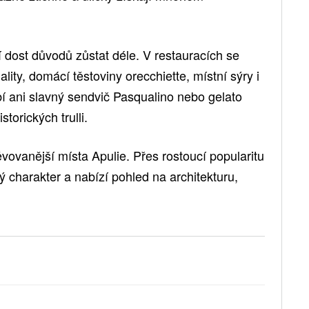
 dost důvodů zůstat déle. V restauracích se
ality, domácí těstoviny orecchiette, místní sýry i
ybí ani slavný sendvič Pasqualino nebo gelato
torických trulli.
ěvovanější místa Apulie. Přes rostoucí popularitu
ý charakter a nabízí pohled na architekturu,