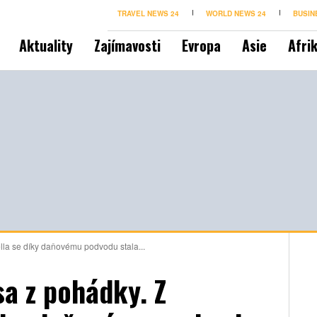
TRAVEL NEWS 24
WORLD NEWS 24
BUSIN
Aktuality
Zajímavosti
Evropa
Asie
Afri
lla se díky daňovému podvodu stala...
sa z pohádky. Z