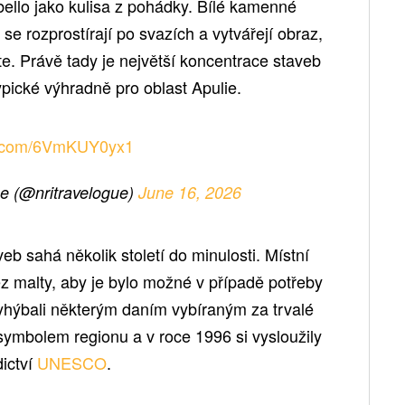
ello jako kulisa z pohádky. Bílé kamenné
se rozprostírají po svazích a vytvářejí obraz,
dete. Právě tady je největší koncentrace staveb
typické výhradně pro oblast Apulie.
er.com/6VmKUY0yx1
e (@nritravelogue)
June 16, 2026
eb sahá několik století do minulosti. Místní
z malty, aby je bylo možné v případě potřeby
vyhýbali některým daním vybíraným za trvalé
y symbolem regionu a v roce 1996 si vysloužily
ictví
UNESCO
.