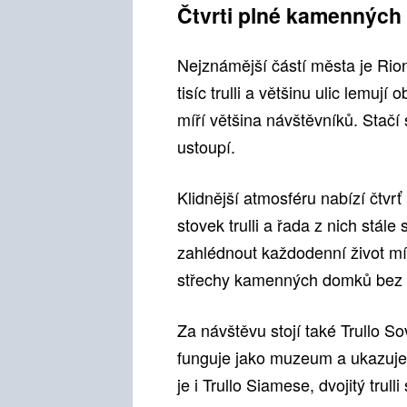
Čtvrti plné kamennýc
Nejznámější částí města je Rio
tisíc trulli a většinu ulic lemu
míří většina návštěvníků. Stačí s
ustoupí.
Klidnější atmosféru nabízí čtvrť
stovek trulli a řada z nich stál
zahlédnout každodenní život mís
střechy kamenných domků bez 
Za návštěvu stojí také Trullo So
funguje jako muzeum a ukazuje, 
je i Trullo Siamese, dvojitý tru