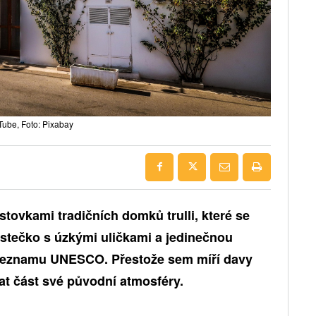
Tube, Foto: Pixabay
stovkami tradičních domků trulli, které se
ěstečko s
úzkými uličkami
a
jedinečnou
seznamu UNESCO. Přestože sem míří davy
vat část své původní atmosféry.