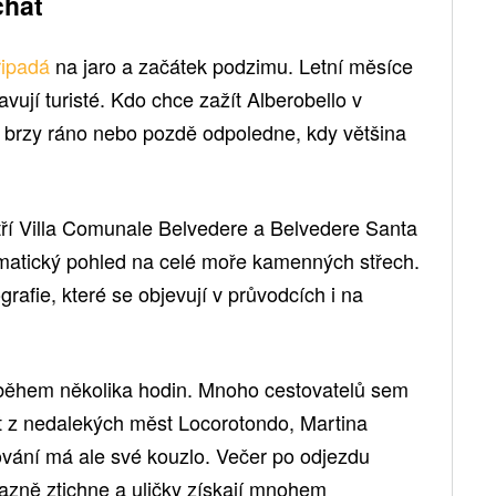
chat
řipadá
na jaro a začátek podzimu. Letní měsíce
vují turisté. Kdo chce zažít Alberobello v
t brzy ráno nebo pozdě odpoledne, kdy většina
atří Villa Comunale Belvedere a Belvedere Santa
matický pohled na celé moře kamenných střech.
grafie, které se objevují v průvodcích i na
t během několika hodin. Mnoho cestovatelů sem
et z nedalekých měst Locorotondo, Martina
vání má ale své kouzlo. Večer po odjezdu
razně ztichne a uličky získají mnohem