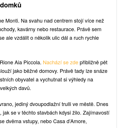
h domků
ne Monti. Na svahu nad centrem stojí více než
jí obchody, kavárny nebo restaurace. Právě sem
e ale vzdálit o několik ulic dál a ruch rychle
 Rione Aia Piccola.
Nachází se zde
přibližně pět
e slouží jako běžné domovy. Právě tady lze snáze
tních obyvatel a vychutnat si výhledy na
velkých davů.
vrano, jediný dvoupodlažní trulli ve městě. Dnes
jak se v těchto stavbách kdysi žilo. Zajímavostí
lli se dvěma vstupy, nebo Casa d’Amore,