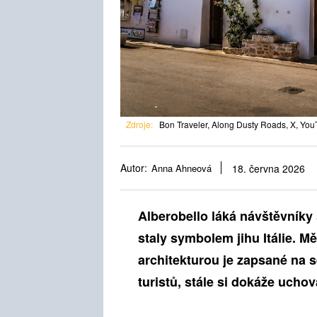
Zdroje:
Bon Traveler, Along Dusty Roads, X, You
Autor:
Anna Ahneová
18. června 2026
Alberobello láká návštěvníky 
staly symbolem jihu Itálie. M
architekturou
je
zapsané na 
turistů, stále si dokáže ucho