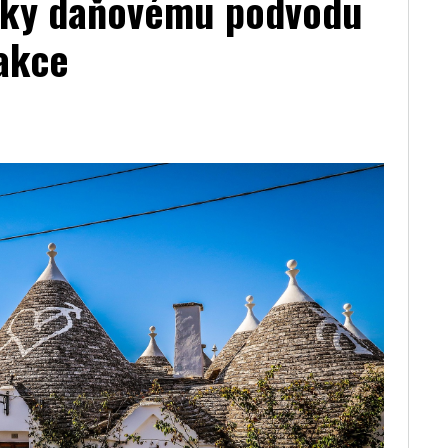
díky daňovému podvodu
rakce