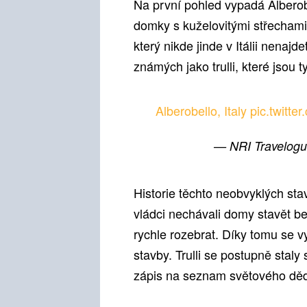
Na první pohled vypadá Alberob
domky s kuželovitými střechami 
který nikde jinde v Itálii nenaj
známých jako trulli, které jsou 
Alberobello, Italy
pic.twitt
— NRI Travelogu
Historie těchto neobvyklých stav
vládci nechávali domy stavět be
rychle rozebrat. Díky tomu se 
stavby. Trulli se postupně stal
zápis na seznam světového děd